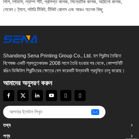
পিপি, পিভিসি, ল্যাম্প শীট, প্রলিপ্ত কাগজ, সিন্থেটিক কাগজ, আঠালো কাগজ,
লেবেল। ট্যাগ, লটারি টিকিট, টিকিট রোলস এবং আরও অনেক কিছু
Shandong Sena Printing Group Co., Ltd. হল প্রিন্টার তৈরিতে
বিশেষজ্ঞ একটি প্রস্তুতকারক৷ 2008 সালে তৈরি হওয়ার পর থেকে, কোম্পানিটি
রঙিন ডিজিটাল প্রিন্টিংয়ের ক্ষেত্রে বেশ কয়েকটি উদ্ভাবনী প্রযুক্তি চালু করেছে।
আমাদের অনুসরণ করুন
তথ্য
পণ্য