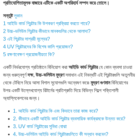
প্রতিযোগিতামূলক বাজারে এটিকে একটি অপরিহার্য সম্পদ করে তোলে।
সন্তুষ্ট
লুকান
1
আইডি কার্ড প্রিন্টার কি উপকরণ প্রক্রিয়া করতে পারে?
2
উচ্চ-ভলিউম প্রিন্টার কীভাবে মানকগুলির থেকে আলাদা?
3
এই প্রিন্টার সাশ্রয়ী মূল্যের?
4
UV প্রিন্টারদের কি বিশেষ কালি প্রয়োজন?
5
রক্ষণাবেক্ষণ প্রয়োজনীয়তা কি?
একটি নির্ভরযোগ্য প্রতিষ্ঠানে বিনিয়োগ করা
আইডি কার্ড প্রিন্টার
যে কোন ব্যবসা চাওয়া
জন্য গুরুত্বপূর্ণ
দক্ষ, উচ্চ-ভলিউম মুদ্রণ
সমাধান এই নিবন্ধটি এই প্রিন্টারগুলি অতুলনীয়
থেকে টেবিলে নিয়ে আসা বিশাল সুযোগগুলি অন্বেষণ করে৷
মুদ্রণ গুণমান
বিনিয়োগের
উপর একটি উল্লেখযোগ্য রিটার্নের প্রতিশ্রুতি দিয়ে বিভিন্ন শিল্পে শক্তিশালী
অ্যাপ্লিকেশনের জন্য।
1. আইডি কার্ড প্রিন্টার কি এবং কিভাবে তারা কাজ করে?
2. কীভাবে একটি আইডি কার্ড প্রিন্টার ব্যবসায়িক কার্যক্রমকে উন্নত করে?
3. UV কার্ড প্রিন্টারের সুবিধা বোঝা
4. উচ্চ-ভলিউম আইডি কার্ড প্রিন্টারগুলিতে কী সন্ধান করবেন?