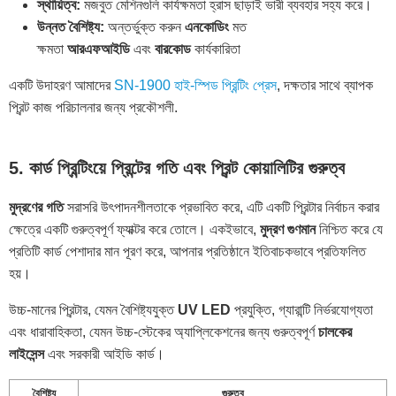
স্থায়িত্ব:
মজবুত মেশিনগুলি কার্যক্ষমতা হ্রাস ছাড়াই ভারী ব্যবহার সহ্য করে।
উন্নত বৈশিষ্ট্য:
অন্তর্ভুক্ত করুন
এনকোডিং
মত
ক্ষমতা
আরএফআইডি
এবং
বারকোড
কার্যকারিতা
একটি উদাহরণ আমাদের
SN-1900 হাই-স্পিড প্রিন্টিং প্রেস
, দক্ষতার সাথে ব্যাপক
প্রিন্ট কাজ পরিচালনার জন্য প্রকৌশলী.
5. কার্ড প্রিন্টিংয়ে প্রিন্টের গতি এবং প্রিন্ট কোয়ালিটির গুরুত্ব
মুদ্রণের গতি
সরাসরি উৎপাদনশীলতাকে প্রভাবিত করে, এটি একটি প্রিন্টার নির্বাচন করার
ক্ষেত্রে একটি গুরুত্বপূর্ণ ফ্যাক্টর করে তোলে। একইভাবে,
মুদ্রণ গুণমান
নিশ্চিত করে যে
প্রতিটি কার্ড পেশাদার মান পূরণ করে, আপনার প্রতিষ্ঠানে ইতিবাচকভাবে প্রতিফলিত
হয়।
উচ্চ-মানের প্রিন্টার, যেমন বৈশিষ্ট্যযুক্ত
UV LED
প্রযুক্তি, গ্যারান্টি নির্ভরযোগ্যতা
এবং ধারাবাহিকতা, যেমন উচ্চ-স্টেকের অ্যাপ্লিকেশনের জন্য গুরুত্বপূর্ণ
চালকের
লাইসেন্স
এবং সরকারী আইডি কার্ড।
বৈশিষ্ট্য
গুরুত্ব