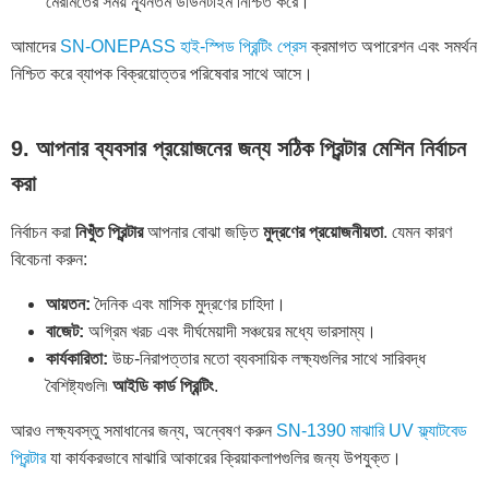
মেরামতের সময় ন্যূনতম ডাউনটাইম নিশ্চিত করে।
আমাদের
SN-ONEPASS হাই-স্পিড প্রিন্টিং প্রেস
ক্রমাগত অপারেশন এবং সমর্থন
নিশ্চিত করে ব্যাপক বিক্রয়োত্তর পরিষেবার সাথে আসে।
9. আপনার ব্যবসার প্রয়োজনের জন্য সঠিক প্রিন্টার মেশিন নির্বাচন
করা
নির্বাচন করা
নিখুঁত প্রিন্টার
আপনার বোঝা জড়িত
মুদ্রণের প্রয়োজনীয়তা
. যেমন কারণ
বিবেচনা করুন:
আয়তন:
দৈনিক এবং মাসিক মুদ্রণের চাহিদা।
বাজেট:
অগ্রিম খরচ এবং দীর্ঘমেয়াদী সঞ্চয়ের মধ্যে ভারসাম্য।
কার্যকারিতা:
উচ্চ-নিরাপত্তার মতো ব্যবসায়িক লক্ষ্যগুলির সাথে সারিবদ্ধ
বৈশিষ্ট্যগুলি৷
আইডি কার্ড প্রিন্টিং
.
আরও লক্ষ্যবস্তু সমাধানের জন্য, অন্বেষণ করুন
SN-1390 মাঝারি UV ফ্ল্যাটবেড
প্রিন্টার
যা কার্যকরভাবে মাঝারি আকারের ক্রিয়াকলাপগুলির জন্য উপযুক্ত।