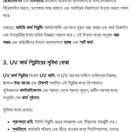
রেজোলিউশন
এবং
দীর্ঘস্থায়ী
কার্ডগুলি অবিলম্বে ব্যবসাগুলিকে অপারেশনগুলিকে
স্ট্রিমলাইন করতে, অপেক্ষার সময় কমাতে এবং সামগ্রিক নিরাপত্তা উন্নত করতে সক্ষম
করে৷
তাছাড়া,
আইডি কার্ড প্রিন্টিং
আউটসোর্সিং এর সাথে যুক্ত খরচ কমায় এবং কার্ড ডিজাইন
এবং ইনভেন্টরির উপর অধিক নিয়ন্ত্রণ প্রদান করে। এই উন্নত মধ্যে অনুবাদ
খরচ
সঞ্চয়
এবং কর্মচারীদের উন্নত ব্যবস্থাপনা
ব্যাজ
এবং
স্মার্ট কার্ড
.
3. UV কার্ড প্রিন্টারের সুবিধা বোঝা
UV কার্ড প্রিন্টার
নিয়োগ
UV কালি
, যা UV আলোর অধীনে অবিলম্বে নিরাময়,
উত্পাদন
উচ্চ মানের
এবং
টেকসই
সমাপ্তি এই প্রিন্টার জন্য বিশেষভাবে
সুবিধাজনক
কাস্টমাইজেশন
এবং প্রান্ত থেকে প্রান্ত মুদ্রণ, জটিল নকশার জন্য
অনুমতি দেয়
কার্ড পৃষ্ঠতল
.
সুবিধার মধ্যে রয়েছে:
প্রাণবন্ত ছবি:
ইউভি প্রিন্টিং রঙের সামঞ্জস্য এবং তীক্ষ্ণতার গ্যারান্টি দেয়।
স্থায়িত্ব:
কার্ডগুলি পরিধান এবং ছিঁড়ে যাওয়ার জন্য স্থিতিস্থাপক, তাদের