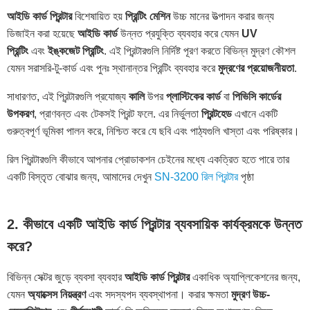
আইডি কার্ড প্রিন্টার
বিশেষায়িত হয়
প্রিন্টিং মেশিন
উচ্চ মানের উত্পাদন করার জন্য
ডিজাইন করা হয়েছে
আইডি কার্ড
উন্নত প্রযুক্তি ব্যবহার করে যেমন
UV
প্রিন্টিং
এবং
ইঙ্কজেট প্রিন্টিং
. এই প্রিন্টারগুলি নির্দিষ্ট পূরণ করতে বিভিন্ন মুদ্রণ কৌশল
যেমন সরাসরি-টু-কার্ড এবং পুনঃ স্থানান্তর প্রিন্টিং ব্যবহার করে
মুদ্রণের প্রয়োজনীয়তা
.
সাধারণত, এই প্রিন্টারগুলি প্রযোজ্য
কালি
উপর
প্লাস্টিকের কার্ড
বা
পিভিসি কার্ডের
উপকরণ
, প্রাণবন্ত এবং টেকসই প্রিন্ট ফলে. এর নির্ভুলতা
প্রিন্টহেড
এখানে একটি
গুরুত্বপূর্ণ ভূমিকা পালন করে, নিশ্চিত করে যে ছবি এবং পাঠ্যগুলি খাস্তা এবং পরিষ্কার।
রিল প্রিন্টারগুলি কীভাবে আপনার প্রোডাকশন চেইনের মধ্যে একত্রিত হতে পারে তার
একটি বিস্তৃত বোঝার জন্য, আমাদের দেখুন
SN-3200 রিল প্রিন্টার
পৃষ্ঠা
2. কীভাবে একটি আইডি কার্ড প্রিন্টার ব্যবসায়িক কার্যক্রমকে উন্নত
করে?
বিভিন্ন সেক্টর জুড়ে ব্যবসা ব্যবহার
আইডি কার্ড প্রিন্টার
একাধিক অ্যাপ্লিকেশনের জন্য,
যেমন
অ্যাক্সেস নিয়ন্ত্রণ
এবং সদস্যপদ ব্যবস্থাপনা। করার ক্ষমতা
মুদ্রণ
উচ্চ-