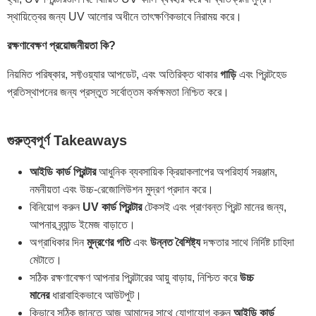
স্থায়িত্বের জন্য UV আলোর অধীনে তাৎক্ষণিকভাবে নিরাময় করে।
রক্ষণাবেক্ষণ প্রয়োজনীয়তা কি?
নিয়মিত পরিষ্কার, সফ্টওয়্যার আপডেট, এবং অতিরিক্ত থাকার
গাড়ি
এবং প্রিন্টহেড
প্রতিস্থাপনের জন্য প্রস্তুত সর্বোত্তম কর্মক্ষমতা নিশ্চিত করে।
গুরুত্বপূর্ণ Takeaways
আইডি কার্ড প্রিন্টার
আধুনিক ব্যবসায়িক ক্রিয়াকলাপের অপরিহার্য সরঞ্জাম,
নমনীয়তা এবং উচ্চ-রেজোলিউশন মুদ্রণ প্রদান করে।
বিনিয়োগ করুন
UV কার্ড প্রিন্টার
টেকসই এবং প্রাণবন্ত প্রিন্ট মানের জন্য,
আপনার ব্র্যান্ড ইমেজ বাড়াতে।
অগ্রাধিকার দিন
মুদ্রণের গতি
এবং
উন্নত বৈশিষ্ট্য
দক্ষতার সাথে নির্দিষ্ট চাহিদা
মেটাতে।
সঠিক রক্ষণাবেক্ষণ আপনার প্রিন্টারের আয়ু বাড়ায়, নিশ্চিত করে
উচ্চ
মানের
ধারাবাহিকভাবে আউটপুট।
কিভাবে সঠিক জানতে আজ আমাদের সাথে যোগাযোগ করুন
আইডি কার্ড