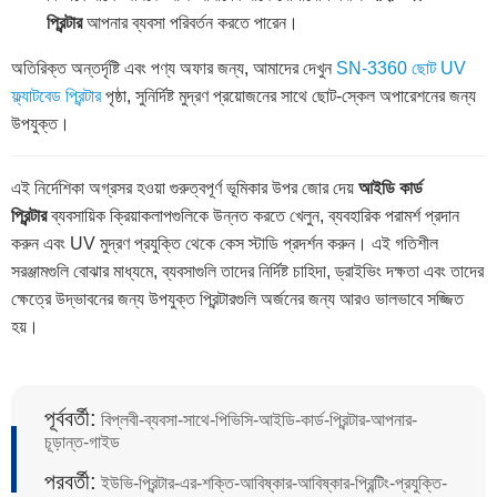
প্রিন্টার
আপনার ব্যবসা পরিবর্তন করতে পারেন।
অতিরিক্ত অন্তর্দৃষ্টি এবং পণ্য অফার জন্য, আমাদের দেখুন
SN-3360 ছোট UV
ফ্ল্যাটবেড প্রিন্টার
পৃষ্ঠা, সুনির্দিষ্ট মুদ্রণ প্রয়োজনের সাথে ছোট-স্কেল অপারেশনের জন্য
উপযুক্ত।
এই নির্দেশিকা অগ্রসর হওয়া গুরুত্বপূর্ণ ভূমিকার উপর জোর দেয়
আইডি কার্ড
প্রিন্টার
ব্যবসায়িক ক্রিয়াকলাপগুলিকে উন্নত করতে খেলুন, ব্যবহারিক পরামর্শ প্রদান
করুন এবং UV মুদ্রণ প্রযুক্তি থেকে কেস স্টাডি প্রদর্শন করুন। এই গতিশীল
সরঞ্জামগুলি বোঝার মাধ্যমে, ব্যবসাগুলি তাদের নির্দিষ্ট চাহিদা, ড্রাইভিং দক্ষতা এবং তাদের
ক্ষেত্রে উদ্ভাবনের জন্য উপযুক্ত প্রিন্টারগুলি অর্জনের জন্য আরও ভালভাবে সজ্জিত
হয়।
পূর্ববর্তী:
বিপ্লবী-ব্যবসা-সাথে-পিভিসি-আইডি-কার্ড-প্রিন্টার-আপনার-
চূড়ান্ত-গাইড
পরবর্তী:
ইউভি-প্রিন্টার-এর-শক্তি-আবিষ্কার-আবিষ্কার-প্রিন্টিং-প্রযুক্তি-