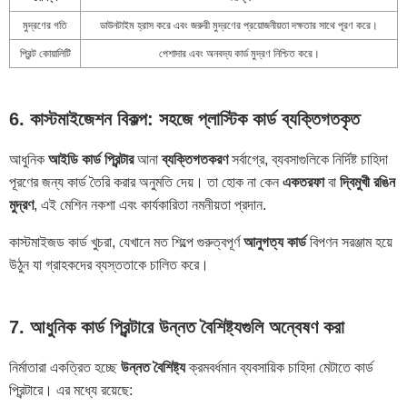
মুদ্রণের গতি
ডাউনটাইম হ্রাস করে এবং জরুরী মুদ্রণের প্রয়োজনীয়তা দক্ষতার সাথে পূরণ করে।
প্রিন্ট কোয়ালিটি
পেশাদার এবং অনবদ্য কার্ড মুদ্রণ নিশ্চিত করে।
6. কাস্টমাইজেশন বিকল্প: সহজে প্লাস্টিক কার্ড ব্যক্তিগতকৃত
আধুনিক
আইডি কার্ড প্রিন্টার
আনা
ব্যক্তিগতকরণ
সর্বাগ্রে, ব্যবসাগুলিকে নির্দিষ্ট চাহিদা
পূরণের জন্য কার্ড তৈরি করার অনুমতি দেয়। তা হোক না কেন
একতরফা
বা
দ্বিমুখী
রঙিন
মুদ্রণ
, এই মেশিন নকশা এবং কার্যকারিতা নমনীয়তা প্রদান.
কাস্টমাইজড কার্ড খুচরা, যেখানে মত শিল্পে গুরুত্বপূর্ণ
আনুগত্য কার্ড
বিপণন সরঞ্জাম হয়ে
উঠুন যা গ্রাহকদের ব্যস্ততাকে চালিত করে।
7. আধুনিক কার্ড প্রিন্টারে উন্নত বৈশিষ্ট্যগুলি অন্বেষণ করা
নির্মাতারা একত্রিত হচ্ছে
উন্নত বৈশিষ্ট্য
ক্রমবর্ধমান ব্যবসায়িক চাহিদা মেটাতে কার্ড
প্রিন্টারে। এর মধ্যে রয়েছে: