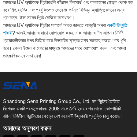
আমাদের UV ফ্ল্যাটবেড প্রিন্টারগুলি বহিরঙ্গন বিলবোর্ড এবং যানবাহনের মোড়ক থেকে শুরু
করে শিল্প ব্র্যান্ডিং এবং প্রযুক্তিগত লেবেলিং পর্যন্ত বিভিন্ন অ্যাপ্লিকেশনের জন্য
প্রাণবন্ত, উচ্চ-মানের প্রিন্ট তৈরিতে অসাধারণ।
আমাদের UV ফ্ল্যাটবেড প্রিন্টার সম্পর্কে আরও জানতে আগ্রহী অথবা
একটি উদ্ধৃতি
পাওয়া
? আজই আমাদের সাথে যোগাযোগ করুন, এবং আমাদের টিম আপনার নির্দিষ্ট
প্রয়োজনীয়তার উপর ভিত্তি করে বিস্তারিত মূল্যের তথ্য সরবরাহ করতে পেরে খুশি
হবে। কেবল ইমেল বা ফোনের মাধ্যমে আমাদের সাথে যোগাযোগ করুন, এবং আমরা
তাৎক্ষণিকভাবে সাড়া দেব!
Shandong Sena Printing Group Co., Ltd. হল প্রিন্টার তৈরিতে
বিশেষজ্ঞ একটি প্রস্তুতকারক৷ 2008 সালে তৈরি হওয়ার পর থেকে, কোম্পানিটি
রঙিন ডিজিটাল প্রিন্টিংয়ের ক্ষেত্রে বেশ কয়েকটি উদ্ভাবনী প্রযুক্তি চালু করেছে।
আমাদের অনুসরণ করুন