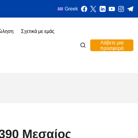
Greek
πώληση
Σχετικά με εμάς
Λάβετε μια
προσφορά
390 Μεσαίος