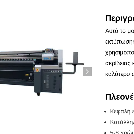
Περιγρ
Αυτό το μο
εκτύπωσης
χρησιμοπο
ακρίβειας 
καλύτερο 
Πλεονέ
Κεφαλή 
Κατάλληλ
5-8 χρώμ