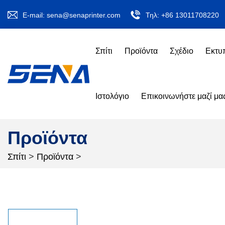
E-mail:
sena@senaprinter.com
Τηλ:
+86 13011708220
Σπίτι
Προϊόντα
Σχέδιο
Εκτυ
Ιστολόγιο
Επικοινωνήστε μαζί μα
Προϊόντα
Σπίτι
>
Προϊόντα
>