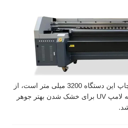
این مدل محصول SN-3200 است و فرمت چاپ این دستگاه 3200 میلی متر است، از
هد چاپ با دقت بالا استفاده شده و مجهز به لامپ UV برای خشک شدن بهتر جوهر
د.