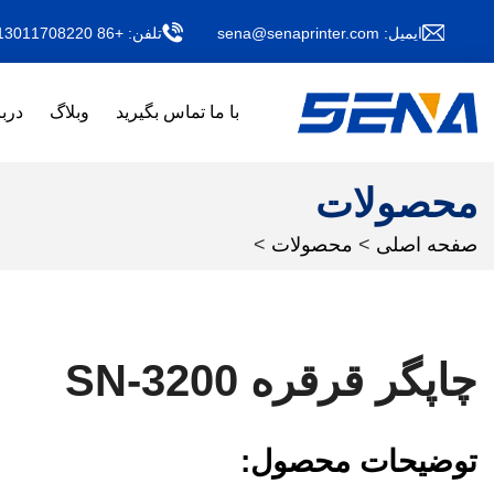
ایمیل:
sena@senaprinter.com
تلفن:
+86 13011708220
با ما تماس بگیرید
وبلاگ
دربا
محصولات
صفحه اصلی
>
محصولات
>
چاپگر قرقره SN-3200
توضیحات محصول: