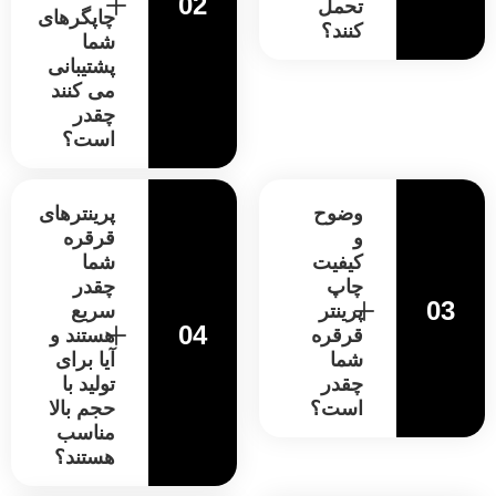
02
تحمل
چاپگرهای
کنند؟
شما
پشتیبانی
می کنند
چقدر
است؟
وضوح
پرینترهای
و
قرقره
کیفیت
شما
چاپ
چقدر
03
پرینتر
سریع
04
قرقره
هستند و
شما
آیا برای
چقدر
تولید با
است؟
حجم بالا
مناسب
هستند؟