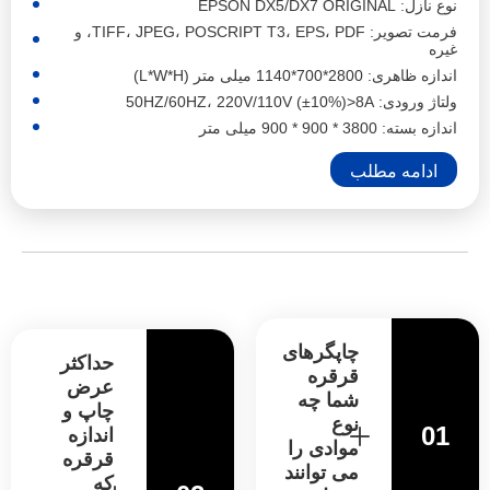
نوع نازل: EPSON DX5/DX7 ORIGINAL
فرمت تصویر: TIFF، JPEG، POSCRIPT T3، EPS، PDF، و
غیره
اندازه ظاهری: 2800*700*1140 میلی متر (L*W*H)
ولتاژ ورودی: 50HZ/60HZ، 220V/110V (±10%)>8A
اندازه بسته: 3800 * 900 * 900 میلی متر
ادامه مطلب
چاپگرهای
حداکثر
قرقره
عرض
شما چه
چاپ و
نوع
01
اندازه
موادی را
قرقره
می توانند
که