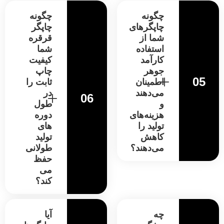
چگونه
چگونه
چاپگرهای
چاپگر
شما از
قرقره
استفاده
شما
کارآمد
کیفیت
جوهر
چاپ
05
اطمینان
ثابت را
می‌دهند
در
06
و
طول
هزینه‌های
دوره
تولید را
های
کاهش
تولید
می‌دهند؟
طولانی
حفظ
می
کند؟
چه
آیا