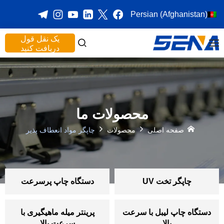
Persian (Afghanistan)
یک نقل قول
دریافت کنید
محصولات ما
صفحه اصلی
محصولات
چاپگر مواد انعطاف پذیر
چاپگر تخت UV
دستگاه چاپ پرسرعت
دستگاه چاپ لیبل با سرعت
پرینتر میله ماهیگیری با
بالا
سرعت بالا