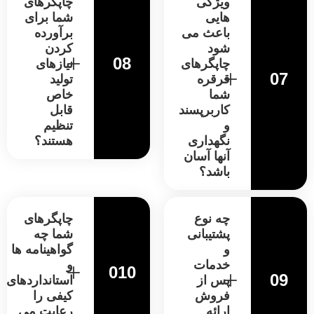
ویژگی
چاپگرهای
هایی
شما برای
باعث می
برآورده
شود
کردن
08
چاپگرهای
نیازهای
07
قرقره
تولید
شما
خاص
کاربرپسند
قابل
و
تنظیم
نگهداری
هستند؟
آنها آسان
باشد؟
چه نوع
چاپگرهای
پشتیبانی
شما چه
و
گواهینامه ها
خدمات
و
010
09
پس از
استانداردهای
فروش
کیفی را
ارائه
رعایت می