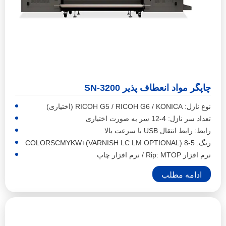
چاپگر مواد انعطاف پذیر SN-3200
نوع نازل: RICOH G5 / RICOH G6 / KONICA (اختیاری)
تعداد سر نازل: 4-12 سر به صورت اختیاری
رابط: رابط انتقال USB با سرعت بالا
رنگ: 5-8 COLORSCMYKW+(VARNISH LC LM OPTIONAL)
نرم افزار Rip: MTOP / نرم افزار چاپ
ادامه مطلب