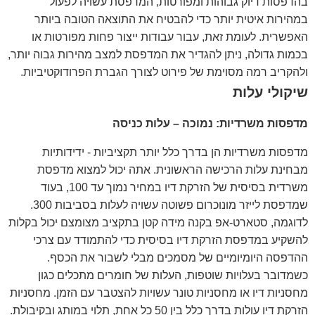
בהדפסות דיוק גבוהות ומפורטות, המדפסת עשויה לפעול
במהירות איטית יותר כדי להבטיח את התוצאה הטובה ביותר
האפשרית. לעומת זאת, עבור עבודות ייצור פחות מפורטות או
בכמות גדולה, ניתן להגדיר את המדפסת למצב מהירות גבוה יותר,
ולהקריב רמה מסוימת של פירוט לצורך הגברת הפרודוקטיביות.
שיקולי עלות
מדפסות משרדיות: נמוכה – עלות כניסה
מדפסות משרדיות הן בדרך כלל יותר תקציביות - ידידותיות
מבחינת עלות הרכישה הראשונית. אתה יכול למצוא מדפסת
משרדית בסיסית של הזרקת דיו במחיר נמוך עד 100, בעוד
שמדפסת לייזר מונוכרום פשוטה עשויה לעלות בסביבות 300.
לדוגמה, סטארט-אפ בקנה מידה קטן בתקציב מצומצם יכול בקלות
להשקיע במדפסת הזרקת דיו בסיסית כדי להתמודד עם צרכי
ההדפסה היומיומיים של מסמכים מבלי לשבור את הכסף.
כשמדובר בעלויות שוטפות, העלות של חומרים מתכלים כגון
מחסניות דיו או מחסניות טונר עשויות להצטבר עם הזמן. מחסניות
הזרקת דיו עולות בדרך כלל בין 50 כל אחת, תלוי במותג ובקיבולת.