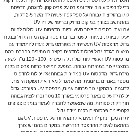
תעשייתיות. למדפסות UV הקטנות האלה עשויות לקחת כמה דקות
כדי להדפיס עיצוב יחיד ומפורט על פריט קטן. לדוגמה, הדפסת
לוגו ברזולוציה גבוהה על ספל קפה עשויה להימשך 2-5 דקות,
בהתחשב בצורך במיקום מדויק ובריפוי של דיו UV.
עם זאת, בסביבות ייצור תעשייתיות, מדפסות UV יכולות להיות
יעילות ביותר, במיוחד כשמדובר בהדפסה בקנה מידה גדול ובנפח
גדול. מדפסות UV תעשייתיות בפורמט גדול נועדו להתמודד עם
מצעים בגודל גדול ויכולות להדפיס בקצבים מהירים בהרבה. כמה
מדפסות UV תעשייתיות יכולות להדפיס עד 100 - 120 מ"ר לשעה
במצבי ייצור במהירות גבוהה. במפעל המייצר כרזות פרסום בקנה
מידה גדול, מדפסות UV במהירות גבוהה אלו יכולות להדפיס
מספר באנרים בו זמנית, מה שמגדיל מאוד את תפוקת הייצור.
לדוגמה, במתקן ייצור פרסום עמוס, מדפסת UV בפורמט גדול
יכולה להשלים באנר פרסומי באורך 10 מטר וברזולוציה גבוהה
תוך דקות ספורות, מה שמאפשר לחברה לעמוד בזמנים צפופים
לקמפיינים פרסומיים בקנה מידה גדול.
יתרה מכך, ניתן להתאים את המהירות של מדפסות UV גם
בהתאם לאיכות ההדפסה הנדרשת. במקרים בהם יש צורך