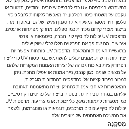
במקרה של כיסויי טלפון מודפסים בהתאמה אישית, עסק קטן יכול
להשתמש במדפסת UV כדי להדפיס עיצובים ייחודיים, תמונות או
טקסט על משטחי כיסוי הטלפון. זה מאפשר ללקוחות לקבל כיסוי
טלפון יחיד מסוגו המשקף את הסגנון האישי שלהם. באופן דומה,
בייצור מוצרי קידום מכירות כמו ספלים, מחזיקי מפתחות או עטים,
מדפסות UV יכולות להוסיף לוגו חברה, סיסמאות או פרטי
אירועים, מה שהופך את הפריטים הללו לכלי שיווק יעילים.
בתעשיית האומנות והמלאכה, מדפסות UV פותחות אפשרויות
יצירתיות חדשות. אמנים יכולים להשתמש במדפסות UV כדי ליצור
רפרודוקציות באיכות גבוהה של יצירות האמנות המקוריות שלהם
על מצעים שונים, כגון קנבס, נייר אמנות או אפילו מתכת. ניתן
למכור רפרודוקציות אלו כהדפסים במהדורות מוגבלות,
המאפשרות לאוהבי אמנות להחזיק יצירה מהאומנות האהובה
עליהם במחיר סביר יותר. בנוסף, בייצור של פריטים דקורטיביים
כמו מסגרות לתמונות מעץ, כלי זכוכית או מוצרי עור, מדפסות UV
יכולות להוסיף עיצובים מורכבים, דוגמאות או מונוגרמות, ולשפר
את המשיכה האסתטית של מוצרים אלה.
מַסְקָנָה