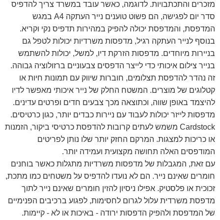
מזכרים והתכתבויות. לדוגמה, כאשר עובד במשרד צריך להדפיס
סדר יום לפגישה, הם פשוט טוענים נייר העתקה A4 במגש
המדפסת, והמדפסת יכולה להפיק במהירות תדפיס נקי וקריא.
בנוסף לנייר העתקה רגיל, מדפסות משרדיות יכולות לטפל גם
בניירות מיוחדים. מדפסות הזרקת דיו, למשל, יכולות להשתמש
בנייר צילום איכותי כדי לייצר הדפסים צבעוניים ברזולוציה גבוהה.
זה נהדר להדפסת תצלומים, חוברות שיווק עם תמונות חיות או
קטלוגים של מוצרים. המשטח החלק של נייר איכותי מאפשר לדיו
להיצמד באופן שווה, וכתוצאה מכך צבעים חדים ופרטים עדינים.
מדפסות לייזר יכולות לעבוד עם ניירות כבדים יותר, כגון כרטיסים.
Cardstock משמש לעתים קרובות להדפסת כרטיסי ביקור, הזמנות
או כריכות למצגות. המרקם החזק יותר שלו נותן לפריטים
המודפסים האלה תחושה מקצועית ועמידה יותר.
עם זאת, המגבלות של מדפסות משרדיות מתגלות כאשר בוחנים
חומרים שאינם נייר. הם לא נועדו להדפיס על משטחים כמו מתכת,
זכוכית או פלסטיק. אפילו ניסיון להזין חומרים שאינם נייר לתוך
מדפסת משרדית עלול לגרום לחסימות, לפגוע ברכיבים הפנימיים
של המדפסת ולהפיק הדפסות ירודה - באיכות או לא - קיימות.