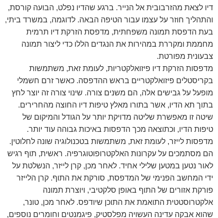
דיו לצאת מהזרבובית אל הנייר. ברגע שהדיו נפלט, הבועה קורסת,
והתהליך חוזר על עצמו עבור הטיפה הבאה. לדוגמה, במשרד ביתי,
בעת הדפסת תמונה משפחתית, מדפסת הזרקת דיו תרמית
מחממת ומקררת במהירות את הנגדים הללו כדי ליצור תמונה
צבעונית מפורטת.
מדפסות הזרקת דיו פיזואלקטריות, לעומת זאת, משתמשות
בקריסטלים פיזואלקטריים בראש ההדפסה. כאשר זרם חשמלי
מופעל על גבישים אלה, הם משנים צורה. שינוי צורה זה יוצר לחץ
בתוך תא הדיו, אשר בתורו מאלץ טיפות דיו החוצה מהחרירים.
שיטה זו מאפשרת שליטה מדויקת יותר על הגודל והמיקום של
טיפות הדיו, וכתוצאה מכך הדפסות באיכות גבוהה עוד יותר.
מדפסות לייזר, לעומת זאת, משתמשות בטכנולוגיה שונה לחלוטין.
הם מסתמכים על עקרונות האלקטרופוטוגרפיה. ראשית, תוף רגיש
לאור נטען במטען שלילי אחיד. לאחר מכן, קרן לייזר, הנשלטת על
ידי המחשב הפנימי של המדפסת, סורקת את התוף. קרן הלייזר
פורקת אזורים של התוף באופן סלקטיבי, ויוצרת תמונה
אלקטרוסטטית התואמת את התוכן שיודפס. לאחר מכן, טונר,
שהוא אבקה עדינה העשויה מפלסטיק, פיגמנטים וחומרים נוספים,