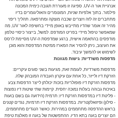
אנרגיית אור ה-UV. ספיגה זו מעוררת תגובה כימית המכונה
פילמור. בתוך אלפיות שניות, המונומרים והאוליגומרים בדיו
מתחברים זה לזה ויוצרים שכבה מוצקה ומתרפאה. תהליך ריפוי
מהיר זה אומר שהדיו מתייבש באופן מיידי בחשיפה לאור UV, מה
שמאפשר טיפול מיידי בפריט המודפס. למשל, בייצור כיסויי טלפון
מודפסים בהתאמה אישית, ברגע שמדפסת ה-UV מסיימת לרסס
את העיצוב, ניתן להסיר את המארז ממיטת המדפסת והוא מוכן
לשימוש או להמשך עיבוד.
מדפסות משרדיות: גישות מגוונות
מדפסות משרדיות, לעומת זאת, מגיעות בשני סוגים עיקריים:
הזרקת דיו ולייזר, כל אחת עם עיקרון העבודה המובהק שלה.
מדפסות הזרקת דיו פופולריות בזכות יכולתן לייצר הדפסות צבע
באיכות גבוהה בעלות נמוכה יחסית. קיימות שתי שיטות דיו נפוצות
- פליטת דיו במדפסות הזרקת דיו: תרמית (הידועה גם בשם בועות
- סילון) ופיזואלקטריות. במדפסות הזרקת דיו תרמיות, נגדים קטנים
בראש ההדפסה מתחממים במהירות. כאשר הנגדים מתחממים,
הם יוצרים בועה בתא הדיו. ההתפשטות של בועה זו מאלצת טיפת