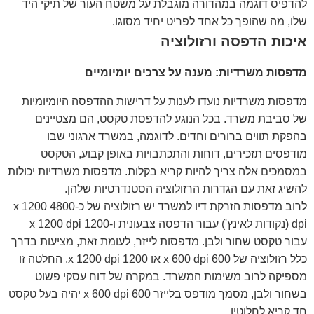
להדפיס דוגמה במהדורה מוגבלת על משטח העור של תיקי היד
שלו, מה שהופך כל אחד לפריט יחיד מסוגו.
איכות הדפסה ורזולוציה
מדפסות משרדיות: מענה על צרכים יומיומיים
מדפסות משרדיות נועדו לענות על דרישות ההדפסה היומיומיות
של סביבת משרד. בכל הנוגע להדפסת טקסט, הם מצטיינים
בהפקת תווים ברורים וחדים. לדוגמה, במשרד ארגוני שבו
מודפסים תזכירים, דוחות והתכתבויות באופן קבוע, הטקסט
במסמכים אלה צריך להיות קריא בקלות. מדפסות משרדיות יכולות
להשיג זאת עם הגדרות הרזולוציה הסטנדרטיות שלהן.
לרוב מדפסות הזרקת דיו למשרד יש רזולוציה של כ-4800 x 1200
dpi (נקודות לאינץ') עבור הדפסה צבעונית ו-1200 x 1200 dpi
עבור טקסט שחור ולבן. מדפסות לייזר, לעומת זאת, מציעות בדרך
כלל רזולוציה של 600 x 600 dpi או 1200 x 1200 dpi. החלטה זו
מספיקה לרוב משימות המשרד. במקרה של דוח עסקי פשוט
בשחור ולבן, מסמך מודפס בלייזר 600 x 600 dpi יהיה בעל טקסט
חד קריא לחלוטין.