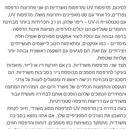
לסיכום, מדפסות UV ומדפסות משרדיות הן שני פתרונות הדפסה
נפרדים, כל אחד עם סט מאפיינים ויתרונות משלו. מדפסות UV,
עם טכנולוגיית ה-UV – ריפוי שלהן, הן רב-תכליתיות ביותר מבחינת
החומרים שעליהם הם יכולים להדפיס, מציעות איכות הדפסה
ברמה גבוהה עם יכולת ליצור אפקטים מפורטים ואפילו תלת
מימדיים – כמו אפקטים, ומתאימות היטב ליישומים תעשייתיים
ויצירתיים. עם זאת, הם מגיעים עם השקעה ראשונית גבוהה יותר
ועלויות שוטפות.
מצד שני, מדפסות משרדיות, בין אם הזרקת דיו או לייזר, מיועדות
בעיקר להדפסת מסמכים מבוססת נייר בסביבות משרדיות. הם
חסכוניים מבחינת רכישה ראשונית ומסוגלים לענות על צרכי
הטקסט והתמונות הכלליים של משרד היום-יום. המהירות המתונה
והמחירים הנמוכים שלהם הופכים אותם לבחירה מעשית עבור
משרדים עם דרישות הדפסה סטנדרטיות.
בעת בחירה בין מדפסת UV למדפסת מסוג משרדי, חיוני לקחת
בחשבון את הצרכים הספציפיים שלך. אם אתה נמצא בסביבה
משרדית, מתמקד במשימות כמו מסמכים, דוחות והדפסת חוזים,