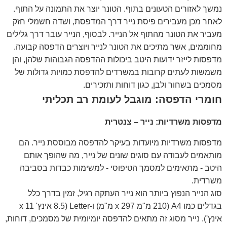
נמשך לאזורים הטעונים בתוף. הטונר יוצר את התמונה על התוף.
לאחר מכן מעבירים פיסת נייר דרך המדפסת, ושדה חשמלי חזק
מעביר את הטונר מהתוף אל הנייר. לבסוף, הנייר עובר דרך גלילים
מחוממים, אשר מתיכים את הטונר לנייר ויוצרים הדפסה קבועה.
מדפסות לייזר ידועות היטב ביכולות ההדפסה הגבוהות שלהן, והן
משמשות לעתים קרובות במשרדים להדפסת כמויות גדולות של
מסמכים בשחור ולבן, כגון דוחות ותזכירים.
חומרי הדפסה: מוגבל לעומת רב תכליתי
מדפסות משרדיות: נייר – צנטרית
מדפסות משרדיות מיועדות בעיקר להדפסה מבוססת נייר. הם
מותאמים לעבודה עם סוגים שונים של נייר, מה שהופך אותם
היטב - מתאימים למסמך הטיפוסי - למשימות כבדות בסביבה
משרדית.
סוג הנייר הנפוץ ביותר הוא נייר העתקה רגיל, זמין בדרך כלל
בגדלים כמו A4 (210 מ"מ x 297 מ"מ) ו-Letter (8.5 אינץ' x 11
אינץ'). נייר מסוג זה מתאים להדפסה יומיומית של מסמכים, דוחות,