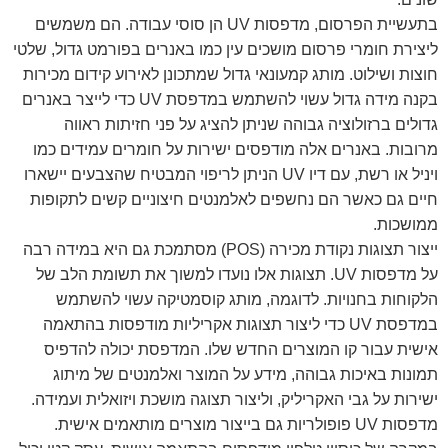
בתעשיית הפרסום, מדפסות UV הן סוסי עבודה. הם משמשים
ליצירת חומרי פרסום מושכים עין כמו באנרים בפורמט גדול, שלטי
חוצות ושילוט. מותג קמעונאי גדול שמתכונן לאירוע קידום מכירות
בקנה מידה גדול עשוי להשתמש במדפסת UV כדי לייצר באנרים
גדולים ברזולוציה גבוהה שניתן להציג על פני חזיתות ראווה
מרובות. באנרים אלה מודפסים ישירות על חומרים עמידים כמו
ויניל או רשת, עם דיו UV הניתן לריפוי המבטיח שהצבעים יישארו
חיים גם כאשר הם נחשפים לאלמנטים חיצוניים קשים לתקופות
ממושכות.
ייצור תצוגות נקודת מכירה (POS) מסתמכת גם היא במידה רבה
על מדפסות UV. תצוגות אלו נועדו למשוך את תשומת הלב של
הלקוחות בחנויות. לדוגמה, מותג קוסמטיקה עשוי להשתמש
במדפסת UV כדי ליצור תצוגות אקריליות מודפסות בהתאמה
אישית עבור קו המוצרים החדש שלו. המדפסת יכולה להדפיס
תמונות באיכות גבוהה, מידע על המוצר ואלמנטים של מיתוג
ישירות על גבי האקריליק, וליצור תצוגה מושכת ויזואלית ועמידה.
מדפסות UV פופולריות גם בייצור מוצרים מותאמים אישית.