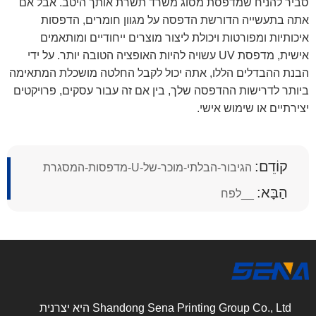
סביר להניח שמדפסת מסוג משרד תשרת אותך היטב. אבל אם
אתה בתעשייה הדורשת הדפסה על מגוון חומרים, הדפסות
איכותיות ומפורטות ויכולת ליצור מוצרים ייחודיים ומותאמים
אישית, מדפסת UV עשויה להיות האופציה הטובה יותר. על ידי
הבנת ההבדלים הללו, אתה יכול לקבל החלטה מושכלת המתאימה
ביותר לדרישות ההדפסה שלך, בין אם זה עבור עסקים, פרויקטים
יצירתיים או שימוש אישי.
קוֹדֵם:
הגיבור-הבלתי-מוכר-של-U-מדפסות-המסגרת
הַבָּא:
__לפח
Shandong Sena Printing Group Co., Ltd היא יצרנית