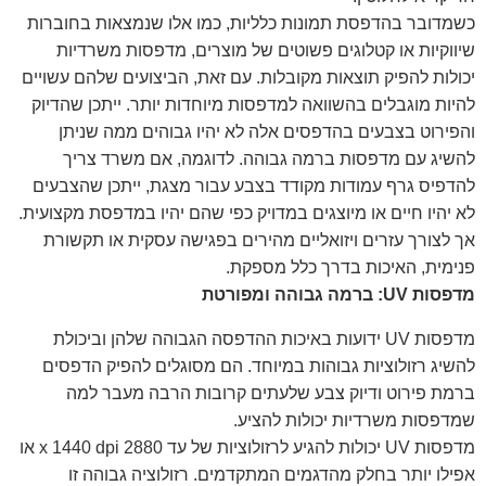
כשמדובר בהדפסת תמונות כלליות, כמו אלו שנמצאות בחוברות
שיווקיות או קטלוגים פשוטים של מוצרים, מדפסות משרדיות
יכולות להפיק תוצאות מקובלות. עם זאת, הביצועים שלהם עשויים
להיות מוגבלים בהשוואה למדפסות מיוחדות יותר. ייתכן שהדיוק
והפירוט בצבעים בהדפסים אלה לא יהיו גבוהים ממה שניתן
להשיג עם מדפסות ברמה גבוהה. לדוגמה, אם משרד צריך
להדפיס גרף עמודות מקודד בצבע עבור מצגת, ייתכן שהצבעים
לא יהיו חיים או מיוצגים במדויק כפי שהם יהיו במדפסת מקצועית.
אך לצורך עזרים ויזואליים מהירים בפגישה עסקית או תקשורת
פנימית, האיכות בדרך כלל מספקת.
מדפסות UV: ברמה גבוהה ומפורטת
מדפסות UV ידועות באיכות ההדפסה הגבוהה שלהן וביכולת
להשיג רזולוציות גבוהות במיוחד. הם מסוגלים להפיק הדפסים
ברמת פירוט ודיוק צבע שלעתים קרובות הרבה מעבר למה
שמדפסות משרדיות יכולות להציע.
מדפסות UV יכולות להגיע לרזולוציות של עד 2880 x 1440 dpi או
אפילו יותר בחלק מהדגמים המתקדמים. רזולוציה גבוהה זו