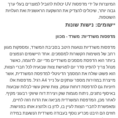
המיוצרות על ידי מדפסות UV יכולות להוביל למוצרים בעלי ערך
גבוה יותר, שיכולים להצדיק את ההשקעה הראשונית ואת העלויות
השוטפות.
יישומים: נישות שונות
מדפסות משרדיות: משרד - מכוון
מדפסות משרדיות נטועות היטב בסביבת המשרד, ומספקות מגוון
רחב של משימות הקשורות למסמכים. אחד היישומים הנפוצים
ביותר הוא הדפסת מסמכים משרדיים מדי יום. לדוגמה, כאשר
מנהל צריך להפיץ סדר יום לפגישת צוות שבועית לכל חברי הצוות,
הוא פשוט שולח את המסמך הדיגיטלי למדפסת המשרדית, אשר
מייצרת במהירות מספר עותקים על נייר A4 רגיל. מדפסות אלו
חיוניות גם להדפסת דוחות עומק. צוות שיווק עשוי לבלות שבועות
באיסוף נתונים, ניתוח מגמות שוק ויצירת דוח שיווקי רבעוני מקיף.
לאחר מכן, המדפסת המשרדית מביאה את הדוח הזה לחיים,
ומאפשרת לחברי הצוות לעיין בו, לדון בו ולהציג אותו בפגישות.
חוזים הם היבט מכריע נוסף בעבודה משרדית הנשענת במידה