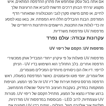
אם אתה בעל עסק שמחפש את פתרון ההדפסה המתאים, איש
מקצוע יצירתי הבוחן דרכים חדשות להביא את הרעיונות שלך
לחיים, או סתם מישהו סקרן לגבי הטכנולוגיה שמאחורי הדף
המודפס, הבנת ההבדלים הללו היא המפתח. אז, בואו נצא למסע
זה כדי לגלות את התכונות, היישומים והיתרונות הייחודיים של
מדפסות UV ומדפסות משרדיות.
עקרונות עבודה: עולם נפרד
מדפסות UV: הקסם של ריפוי UV
מדפסות UV פועלות על פי עיקרון ייחודי המבדיל אותן ממכשירי
הדפסה אחרים. בלב התהליך הוא השימוש בדיו UV - הניתן
לריפוי. דיו אלו הם ניסוחים מיוחדים המכילים מונומרים,
אוליגומרים, יוזמי פוטו ופיגמנטים. כאשר המדפסת בפעולה, ראש
הדפסה מרסס טיפות זעירות של דיו UV זה על פני המצע. הטיפות
ממוקמות במדויק, בעקבות העיצוב הדיגיטלי שנשלח מהמחשב.
ברגע שהדיו נמצא על המצע, מתחיל הקסם של ריפוי UV. מנורות
UV עוצמתיות, לרוב LED - מבוססות במדפסות UV מודרניות,
פולטות אור אולטרה סגול. הצילום - יוזמים בדיו UV סופגים את