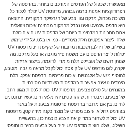
מאפשרת שכפול של הפרטים המורכבים ביותר. בהדפסה של
רפרודוקציות אמנות ברמה גבוהה, מדפסת UV יכולה ללכוד כל
משיכת מכחול, מרקם וגוון צבע של הגרפיקה המקורית. התוצאה
היא הדפס שכמעט ואינו נבדל מהמקור מבחינת איכות ויזואלית.
אחת התכונות המדהימות ביותר של מדפסות UV היא היכולת
שלהן ליצור אפקטים תלת מימדיים - כמו או בלט. על ידי שימוש
בשילוב של דיו לבן ושכבות מרובות של שקיעת דיו, מדפסות UV
יכולות לייצר הדפסים עם משטח פיזי מוגבה או בעל מרקם, מה
שנותן רושם של אובייקט תלת מימדי. לדוגמה, בייצור אריזות
יוקרה, לוגו מודפס UV על קופסה יכול לקבל מראה מוגבה ומוטבע,
להוסיף מגע של אלגנטיות ואיכות פרימיום. הדפסת אפקט תלת
מימדית זו אינה אפשרית במדפסות משרדיות מסורתיות.
במונחים של סולם צבעים, מדפסות UV יכולות לכסות מגוון רחב
של צבעים, ומבטיחות שההדפסים יהיו מלאי חיים, עשירים ונכונים
לחיים. בין אם מדובר בהדפסת פרסומת צבעונית על באנר
בפורמט גדול או עיצוב מפורט על מוצר בקנה מידה קטן, מדפסות
UV יכולות לשחזר במדויק את הצבעים כמתוכנן. בתעשיית
השילוט, שלט חוצות מודפס UV יהיה בעל צבעים בהירים ותופסי