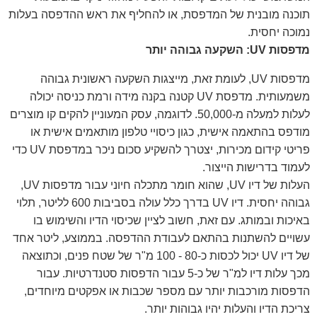
תוכנה מובנית של המדפסת, או להחליף את ראש ההדפסה בעלות
נמוכה יחסית.
מדפסות UV: השקעה גבוהה יותר
מדפסות UV, לעומת זאת, מייצגות השקעה ראשונית גבוהה
משמעותית. מדפסת UV קטנה בקנה מידה ורמת כניסה יכולה
לעלות למעלה מ-50,000. לדוגמה, עסק המעוניין להקים קו מוצרים
מודפס בהתאמה אישית, כגון כיסויי טלפון מותאמים אישית או
פריטי קידום מכירות, יצטרך להשקיע סכום ניכר במדפסת UV כדי
לעמוד בדרישות הייצור.
העלות של דיו UV, שהוא חומר מתכלה חיוני עבור מדפסות UV,
גבוהה יחסית. דיו UV בדרך כלל עולה בסביבות 600 לליטר, תלוי
באיכות ובמותג. עם זאת, חשוב לציין שכיסוי הדיו והשימוש בו
עשויים להשתנות בהתאם לעבודת ההדפסה. בממוצע, ליטר אחד
של דיו UV יכול לכסות כ-80 - 100 מ"ר של שטח פנים, וכתוצאה
מכך עלות דיו למ"ר של כ-5 עבור הדפסות סטנדרטיות. עבור
הדפסות מורכבות יותר עם מספר שכבות או אפקטים מיוחדים,
צריכת הדיו והעלות יהיו גבוהות יותר.