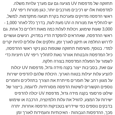
תחזוקה של מדפסות UV מגיעה גם עם מערך עלויות משלה.
למדפסות אלו יש רכיבים מורכבים יותר, כגון מנורות ריפוי UV,
ראשי הדפסה מדויקים ומערכות בקרת תנועה מתקדמות. למשל,
יש להחליף את מנורות ה-UV מעת לעת, בדרך כלל לאחר 1,000 -
3,000 שעות שימוש, ויכולות לעלות כמה מאות דולרים כל אחת. גם
ראשי ההדפסה, שאחראים להפקדת הדיו במדויק, רגישים ועשויים
לדרוש החלפה או תיקון לאורך זמן, וחלקים אלו עלולים להיות יקרים
למדי. בנוסף, משימות תחזוקה שוטפות כגון ניקוי ראשי ההדפסה,
כיול המדפסת והבטחת אוורור נאות לתהליך ריפוי UV חיוניות כדי
לשמור על הפעלת המדפסת בצורה חלקה.
עם זאת, בסביבות ייצור בקנה מידה גדול, מדפסות UV יכולות
להציע עלות יעילות בטווח הארוך. היכולת שלהם להדפיס ישירות
על מגוון רחב של חומרים מייתרת את הצורך בתהליכים וחומרים
נוספים הקשורים לשיטות הדפסה מסורתיות. לדוגמה, בייצור של
שילוט פרסומי בקנה מידה גדול, מדפסת UV יכולה להדפיס
ישירות על המצע, להוזיל את עלות הלמינציה, הרכבה או שימוש
בדבקים נוספים כפי שיידרש בטכניקות הדפסה אחרות. יתרה
מכך, ההדפסות הגבוהות - האיכותיות והעמידות לאורך זמן