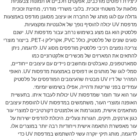
ליצירת דפוסים מורכבים, אפקטים חלביים או תמונות צבעוניות
מלאות על משטחי זכוכית. בלובי משרדי מודרני, מחיצת זכוכית
גדולה עם לוגו מותג של החברה או עיצוב מסוגנן מודפס באמצעות
מדפסת UV יכולה להוסיף נופך של אלגנטיות ומקצועיות.
פלסטיק הוא גם מצע בשימוש נרחב עבור מדפסות UV. ישנם
סוגים שונים של פלסטיק, כולל PVC, אקריליק ו-PET. בייצור מוצרי
צריכה נפוצים רכיבי פלסטיק מודפסים מסוג UV. לדוגמה, ניתן
להתאים את המארזים של מכשירים אלקטרוניים כמו
סמארטפונים, טאבלטים ומחשבים ניידים עם עיצובים ייחודיים,
סמלי לוגו של מותגים או דפוסים באמצעות מדפסות UV. האופי
המהיר של דיו UV מבטיח שהעיצובים המודפסים על פלסטיק
עמידים בפני שריטות ודהייה, אפילו בשימוש יומיומי.
עור הוא עוד חומר שמדפסות UV יכולות לעבוד איתו. בתעשיית
האופנה ומוצרי העור, משתמשים במדפסות UV להוספת עיצובים
מותאמים אישית, מונוגרמות או אלמנטים דקורטיביים למוצרי עור
כגון ארנקים, תיקים, חגורות ונעליים. היכולת להדפיס ישירות על
עור מאפשרת התאמה אישית וייחודיות רבה יותר במוצרים אלו.
לדוגמה, מותג תיקי יוקרה עשוי להשתמש במדפסת UV כדי