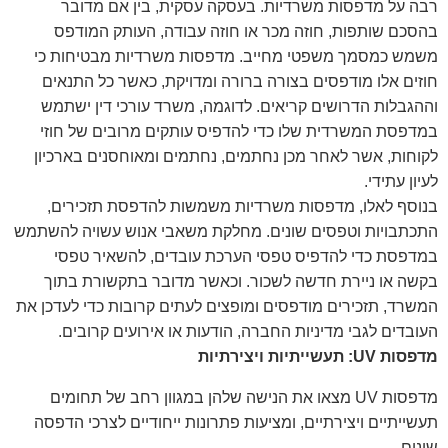
רבה על מדפסות משרדיות. בעסקה עסקית, בין אם מדובר
בהסכם שותפות, חוזה מכר או חוזה עבודה, העותק המודפס
משמש כמסמך משפטי מחייב. מדפסות משרדיות מבטיחות כי
חוזים אלו מודפסים בצורה ברורה ומדויקת, כאשר כל התנאים
וההגבלות הדרושים קריאים. לדוגמה, משרד עורכי דין ישתמש
במדפסת המשרדית שלו כדי להדפיס עותקים מרובים של חוזי
לקוחות, אשר לאחר מכן נחתמים, נחתמים ומאוחסנים בארכיון
לעיון עתידי.
בנוסף לאלו, מדפסות משרדיות משמשות להדפסת תזכירים,
התכתבויות וטפסים שונים. מחלקת משאבי אנוש עשויה להשתמש
במדפסת כדי להדפיס טפסי הערכת עובדים, להשאיר טפסי
בקשה או ניירת חדשה לשכור. וכאשר מדובר בתקשורת בתוך
המשרד, תזכירים מודפסים ומופצים לעתים קרובות כדי לעדכן את
העובדים לגבי מדיניות החברה, הודעות או אירועים קרובים.
מדפסות UV: תעשייתיות ויצירתיות
מדפסות UV מצאו את הנישה שלהן במגוון רחב של תחומים
תעשייתיים ויצירתיים, ומציעות פתרונות ייחודיים לצרכי הדפסה
שונים.