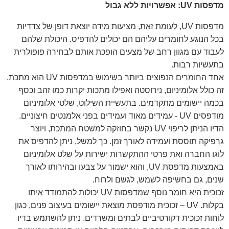
מדפסות UV: אפשרויות ללא גבול
מדפסות UV, לעומת זאת, מציעות מידה יוצאת דופן של צדדיות
בכל הנוגע לחומרים עליהם הם יכולים להדפיס. היכולת שלהם
לעבוד עם מגוון רחב של מצעים הופכת אותם לבחירה פופולרית
בתעשיות רבות.
אחד החומרים הנפוצים ביותר בשימוש במדפסות UV הוא מתכת.
זה כולל אלומיניום, נירוסטה ואפילו מתכות יקרות כמו זהב וכסף
בכמה יישומים מתקדמים. בתעשיית השילוט, שלטי אלומיניום
מודפסים UV - עמידים מאוד ועמידים בפני אלמנטים חיצוניים.
הדיו הניתן לריפוי UV נקשר בחוזקה למשטח המתכת, ויוצר
גרפיקה תוססת ועמידה לאורך זמן. כך למשל, ניתן להדפיס את
לוגו החברה ואת פרטי ההתקשרות ישירות על שלט אלומיניום
באמצעות מדפסת UV, והוא ישמור על צבעו ובהירותו לאורך
שנים, גם בחשיפה לשמש, לגשם ולרוח.
זכוכית היא חומר נוסף שמדפסות UV יכולות להתמודד איתו
בקלות. UV – זכוכית מודפסת מוצאת יישומים בעיצוב פנים, כגון
לוחות זכוכית דקורטיביים לבתים ומשרדים. ניתן להשתמש בדיו