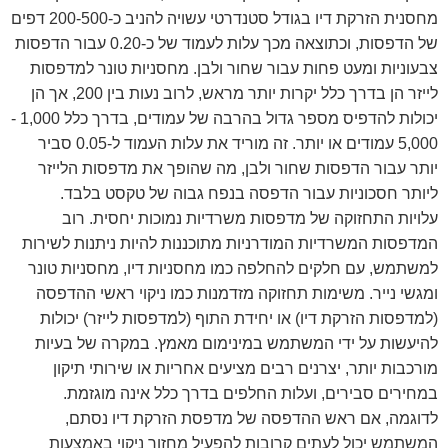
מחסנית הזרקת דיו בגודל סטנדרטי עשויה להניב כ-200-500 דפים
של הדפסות, וכתוצאה מכך עלות לעמוד של כ-0.20 עבור הדפסות
צבעוניות ומעט פחות עבור שחור ולבן. מחסניות טונר למדפסות
לייזר הן בדרך כלל יקרות יותר מראש, לרוב נעות בין 200, אך הן
יכולות להדפיס מספר גדול בהרבה של עמודים, בדרך כלל 1,000 -
5,000 עמודים או יותר. זה מוריד את עלות העמוד ל-0.05 סביר
יותר עבור הדפסות שחור ולבן, מה שהופך את מדפסות הלייזר
ליותר חסכוניות עבור הדפסה בנפח גבוה של טקסט בלבד.
עלויות התחזוקה של מדפסות משרדיות נמוכות יחסית. רוב
המדפסות המשרדיות המודרניות מתוכננות להיות ניתנות לשירות
למשתמש, עם חלקים להחלפה כמו מחסניות דיו, מחסניות טונר
ומגשי נייר. משימות תחזוקה מזדמנות כמו ניקוי ראשי ההדפסה
(למדפסות הזרקת דיו) או יחידת התוף (למדפסות לייזר) יכולות
להיעשות על ידי המשתמש במינימום מאמץ. במקרה של בעיות
מורכבות יותר, יצרנים רבים מציעים אחריות או שירותי תיקון
במחירים סבירים, ועלות החלפים בדרך כלל אינה מוגזמת.
לדוגמה, אם ראש ההדפסה של מדפסת הזרקת דיו נסתם,
המשתמש יכול לעתים קרובות להפעיל מחזור ניקוי באמצעות