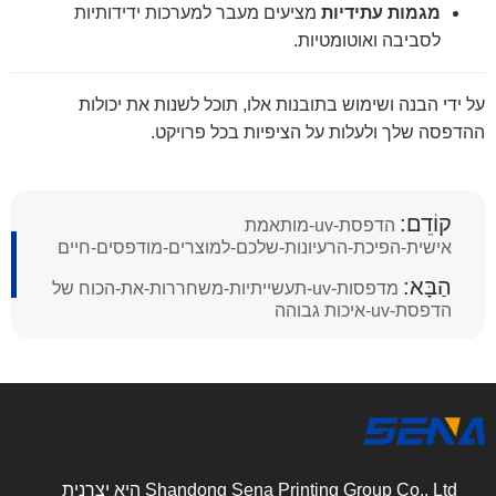
מגמות עתידיות
מציעים מעבר למערכות ידידותיות
לסביבה ואוטומטיות.
על ידי הבנה ושימוש בתובנות אלו, תוכל לשנות את יכולות
ההדפסה שלך ולעלות על הציפיות בכל פרויקט.
קוֹדֵם:
הדפסת-uv-מותאמת
אישית-הפיכת-הרעיונות-שלכם-למוצרים-מודפסים-חיים
הַבָּא:
מדפסות-uv-תעשייתיות-משחררות-את-הכוח של
הדפסת-uv-איכות גבוהה
Shandong Sena Printing Group Co., Ltd היא יצרנית