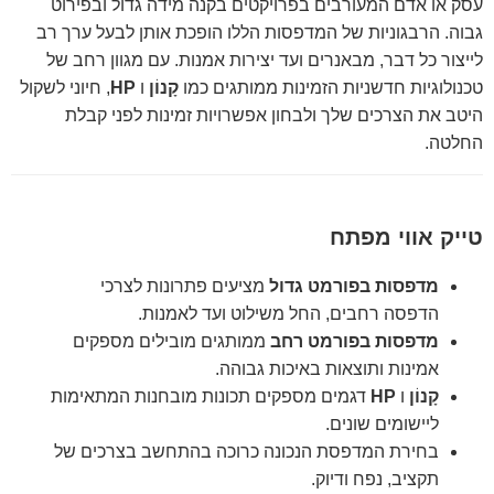
עסק או אדם המעורבים בפרויקטים בקנה מידה גדול ובפירוט
גבוה. הרבגוניות של המדפסות הללו הופכת אותן לבעל ערך רב
לייצור כל דבר, מבאנרים ועד יצירות אמנות. עם מגוון רחב של
טכנולוגיות חדשניות הזמינות ממותגים כמו
קָנוֹן
ו
HP
, חיוני לשקול
היטב את הצרכים שלך ולבחון אפשרויות זמינות לפני קבלת
החלטה.
טייק אווי מפתח
מדפסות בפורמט גדול
מציעים פתרונות לצרכי
הדפסה רחבים, החל משילוט ועד לאמנות.
מדפסות בפורמט רחב
ממותגים מובילים מספקים
אמינות ותוצאות באיכות גבוהה.
קָנוֹן
ו
HP
דגמים מספקים תכונות מובחנות המתאימות
ליישומים שונים.
בחירת המדפסת הנכונה כרוכה בהתחשב בצרכים של
תקציב, נפח ודיוק.