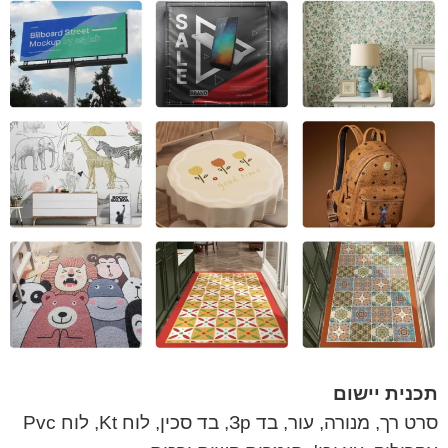
תכנית יישום
סרט רך, מנורה, עור, בד Зp, בד סכין, לוח Kt, לוח Pvc