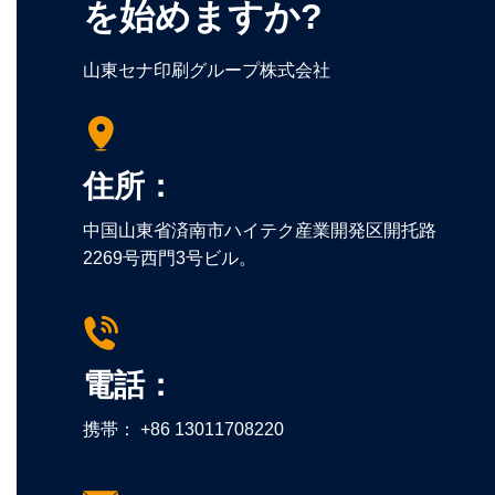
を始めますか?
山東セナ印刷グループ株式会社
住所：
中国山東省済南市ハイテク産業開発区開托路
2269号西門3号ビル。
電話：
携帯：
+86 13011708220