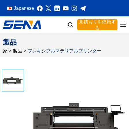
Japanese
見積もりを依頼す
る
製品
家
>
製品
>
フレキシブルマテリアルプリンター