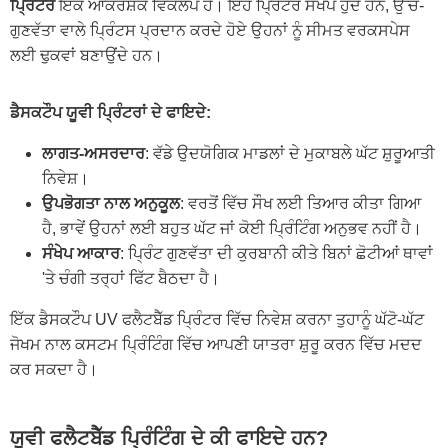
ਪ੍ਰਿੰਟਰ
ਇੱਕ ਆਕਰਸ਼ਕ ਵਿਕਲਪ ਹੈ। ਇਹ ਪ੍ਰਿੰਟਰ ਸੰਖੇਪ ਹੁੰਦੇ ਹਨ, ਉੱਚ-
ਗੁਣਵੱਤਾ ਵਾਲੇ ਪ੍ਰਿੰਟਸ ਪ੍ਰਦਾਨ ਕਰਦੇ ਹੋਏ ਉਹਨਾਂ ਨੂੰ ਸੀਮਤ ਵਰਕਸਪੇਸ
ਲਈ ਢੁਕਵਾਂ ਬਣਾਉਂਦੇ ਹਨ।
ਡੈਸਕਟੌਪ ਯੂਵੀ ਪ੍ਰਿੰਟਰਾਂ ਦੇ ਫਾਇਦੇ:
ਲਾਗਤ-ਅਸਰਦਾਰ
: ਵੱਡੇ ਉਦਯੋਗਿਕ ਮਾਡਲਾਂ ਦੇ ਮੁਕਾਬਲੇ ਘੱਟ ਸ਼ੁਰੂਆਤੀ
ਨਿਵੇਸ਼।
ਉਪਭੋਗਤਾ ਨਾਲ ਅਨੁਕੂਲ
: ਵਰਤੋਂ ਵਿੱਚ ਸੌਖ ਲਈ ਤਿਆਰ ਕੀਤਾ ਗਿਆ
ਹੈ, ਭਾਵੇਂ ਉਹਨਾਂ ਲਈ ਬਹੁਤ ਘੱਟ ਜਾਂ ਕੋਈ ਪ੍ਰਿੰਟਿੰਗ ਅਨੁਭਵ ਨਹੀਂ ਹੈ।
ਸੰਖੇਪ ਆਕਾਰ
: ਪ੍ਰਿੰਟ ਗੁਣਵੱਤਾ ਦੀ ਕੁਰਬਾਨੀ ਕੀਤੇ ਬਿਨਾਂ ਛੋਟੀਆਂ ਥਾਵਾਂ
'ਤੇ ਚੰਗੀ ਤਰ੍ਹਾਂ ਫਿੱਟ ਬੈਠਦਾ ਹੈ।
ਇੱਕ ਡੈਸਕਟੌਪ UV ਫਲੈਟਬੈੱਡ ਪ੍ਰਿੰਟਰ ਵਿੱਚ ਨਿਵੇਸ਼ ਕਰਨਾ ਤੁਹਾਨੂੰ ਘੱਟੋ-ਘੱਟ
ਜੋਖਮ ਨਾਲ ਕਸਟਮ ਪ੍ਰਿੰਟਿੰਗ ਵਿੱਚ ਆਪਣੀ ਯਾਤਰਾ ਸ਼ੁਰੂ ਕਰਨ ਵਿੱਚ ਮਦਦ
ਕਰ ਸਕਦਾ ਹੈ।
ਯੂਵੀ ਫਲੈਟਬੈੱਡ ਪ੍ਰਿੰਟਿੰਗ ਦੇ ਕੀ ਫਾਇਦੇ ਹਨ?