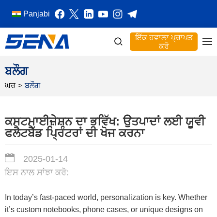
Panjabi
ਇੱਕ ਹਵਾਲਾ ਪ੍ਰਾਪਤ
ਕਰੋ
ਬਲੌਗ
ਘਰ
>
ਬਲੌਗ
ਕਸਟਮਾਈਜ਼ੇਸ਼ਨ ਦਾ ਭਵਿੱਖ: ਉਤਪਾਦਾਂ ਲਈ ਯੂਵੀ
ਫਲੈਟਬੈੱਡ ਪ੍ਰਿੰਟਰਾਂ ਦੀ ਖੋਜ ਕਰਨਾ
2025-01-14
ਇਸ ਨਾਲ ਸਾਂਝਾ ਕਰੋ:
In today’s fast-paced world, personalization is key. Whether
it’s custom notebooks, phone cases, or unique designs on