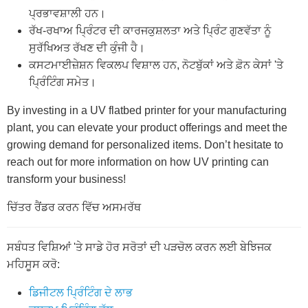
ਪ੍ਰਭਾਵਸ਼ਾਲੀ ਹਨ।
ਰੱਖ-ਰਖਾਅ ਪ੍ਰਿੰਟਰ ਦੀ ਕਾਰਜਕੁਸ਼ਲਤਾ ਅਤੇ ਪ੍ਰਿੰਟ ਗੁਣਵੱਤਾ ਨੂੰ
ਸੁਰੱਖਿਅਤ ਰੱਖਣ ਦੀ ਕੁੰਜੀ ਹੈ।
ਕਸਟਮਾਈਜ਼ੇਸ਼ਨ ਵਿਕਲਪ ਵਿਸ਼ਾਲ ਹਨ, ਨੋਟਬੁੱਕਾਂ ਅਤੇ ਫ਼ੋਨ ਕੇਸਾਂ 'ਤੇ
ਪ੍ਰਿੰਟਿੰਗ ਸਮੇਤ।
By investing in a UV flatbed printer for your manufacturing
plant, you can elevate your product offerings and meet the
growing demand for personalized items. Don’t hesitate to
reach out for more information on how UV printing can
transform your business!
ਚਿੱਤਰ ਰੈਂਡਰ ਕਰਨ ਵਿੱਚ ਅਸਮਰੱਥ
ਸਬੰਧਤ ਵਿਸ਼ਿਆਂ 'ਤੇ ਸਾਡੇ ਹੋਰ ਸਰੋਤਾਂ ਦੀ ਪੜਚੋਲ ਕਰਨ ਲਈ ਬੇਝਿਜਕ
ਮਹਿਸੂਸ ਕਰੋ:
ਡਿਜੀਟਲ ਪ੍ਰਿੰਟਿੰਗ ਦੇ ਲਾਭ