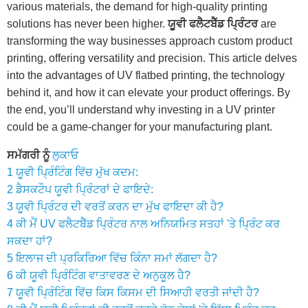
various materials, the demand for high-quality printing
solutions has never been higher.
ਯੂਵੀ ਫਲੈਟਬੈੱਡ ਪ੍ਰਿੰਟਰ
are
transforming the way businesses approach custom product
printing, offering versatility and precision. This article delves
into the advantages of UV flatbed printing, the technology
behind it, and how it can elevate your product offerings. By
the end, you’ll understand why investing in a UV printer
could be a game-changer for your manufacturing plant.
ਸਮੱਗਰੀ ਨੂੰ
ਲੁਕਾਓ
1
ਯੂਵੀ ਪ੍ਰਿੰਟਿੰਗ ਵਿੱਚ ਮੁੱਖ ਕਦਮ:
2
ਡੈਸਕਟੌਪ ਯੂਵੀ ਪ੍ਰਿੰਟਰਾਂ ਦੇ ਫਾਇਦੇ:
3
ਯੂਵੀ ਪ੍ਰਿੰਟਰ ਦੀ ਵਰਤੋਂ ਕਰਨ ਦਾ ਮੁੱਖ ਫਾਇਦਾ ਕੀ ਹੈ?
4
ਕੀ ਮੈਂ UV ਫਲੈਟਬੈੱਡ ਪ੍ਰਿੰਟਰ ਨਾਲ ਅਨਿਯਮਿਤ ਸਤਹਾਂ 'ਤੇ ਪ੍ਰਿੰਟ ਕਰ
ਸਕਦਾ ਹਾਂ?
5
ਇਲਾਜ ਦੀ ਪ੍ਰਕਿਰਿਆ ਵਿੱਚ ਕਿੰਨਾ ਸਮਾਂ ਲੱਗਦਾ ਹੈ?
6
ਕੀ ਯੂਵੀ ਪ੍ਰਿੰਟਿੰਗ ਵਾਤਾਵਰਣ ਦੇ ਅਨੁਕੂਲ ਹੈ?
7
ਯੂਵੀ ਪ੍ਰਿੰਟਿੰਗ ਵਿੱਚ ਕਿਸ ਕਿਸਮ ਦੀ ਸਿਆਹੀ ਵਰਤੀ ਜਾਂਦੀ ਹੈ?