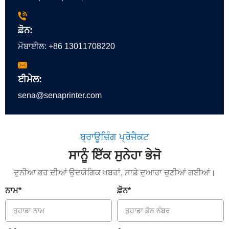
ਫ਼ੋਨ:
ਮੋਬਾਈਲ:
+86 13011708220
ਈਮੇਲ:
sena@senaprinter.com
ਬ੍ਰਾਊਜ਼ਿੰਗ ਪ੍ਰੋਜੈਕਟ
ਸਾਨੂੰ ਇੱਕ ਸੁਨੇਹਾ ਭੇਜੋ
ਦੁਨੀਆ ਭਰ ਦੀਆਂ ਉਦਯੋਗਿਕ ਖਬਰਾਂ, ਸਾਡੇ ਦੁਆਰਾ ਚੁਣੀਆਂ ਗਈਆਂ।
ਨਾਮ*
ਫ਼ੋਨ*