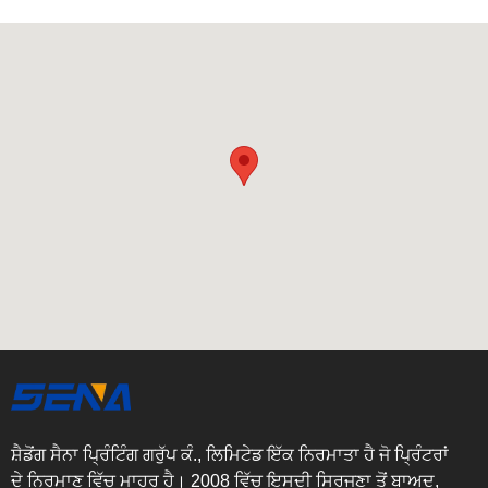
ਸ਼ੈਡੋਂਗ ਸੈਨਾ ਪ੍ਰਿੰਟਿੰਗ ਗਰੁੱਪ ਕੰ., ਲਿਮਿਟੇਡ ਇੱਕ ਨਿਰਮਾਤਾ ਹੈ ਜੋ ਪ੍ਰਿੰਟਰਾਂ
ਦੇ ਨਿਰਮਾਣ ਵਿੱਚ ਮਾਹਰ ਹੈ। 2008 ਵਿੱਚ ਇਸਦੀ ਸਿਰਜਣਾ ਤੋਂ ਬਾਅਦ,