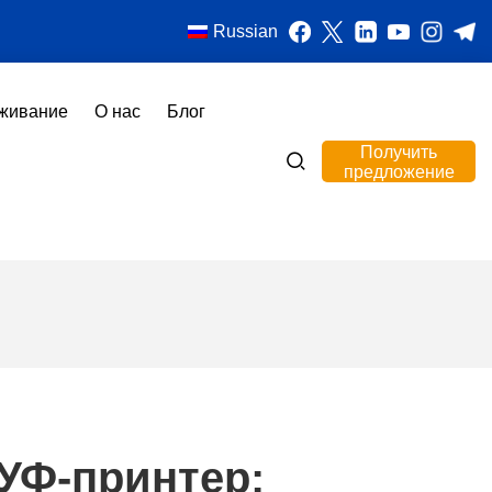
Russian
живание
О нас
Блог
Получить
предложение
 УФ-принтер: