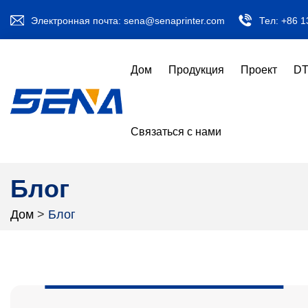
Электронная почта:
sena@senaprinter.com
Тел:
+86 1
Дом
Продукция
Проект
DT
Связаться с нами
Блог
Дом
>
Блог