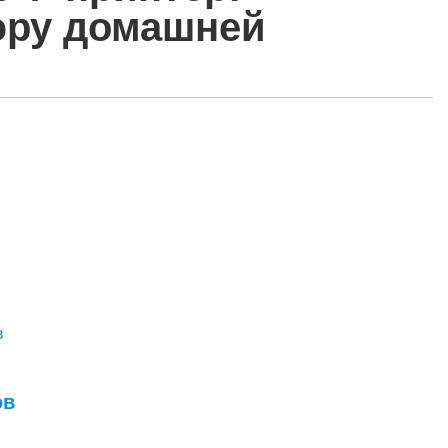
эру домашней
в
ов