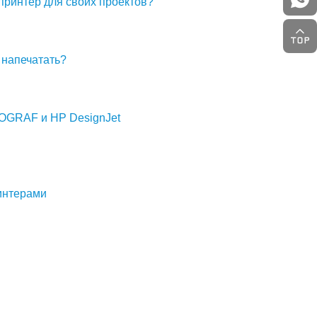
ринтер для своих проектов?
 напечатать?
OGRAF и HP DesignJet
интерами