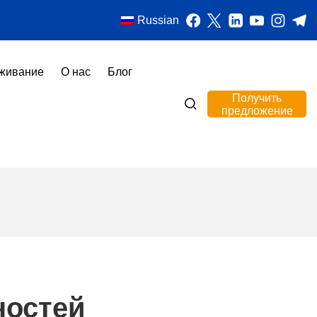
Russian
живание
О нас
Блог
Получить
предложение
ностей