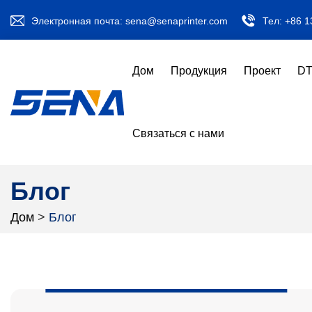
Электронная почта:
sena@senaprinter.com
Тел:
+86 1
Дом
Продукция
Проект
DT
Связаться с нами
Блог
Дом
>
Блог