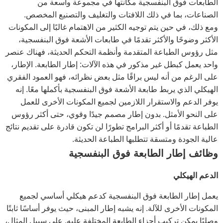
الطابعات فوق البنفسجية مكانتها في مجموعة واسعة من
الصناعات، بما في ذلك اللافتات والتغليف والتصنيع المخصص.
ومع ذلك، في حين يتم توجيه الكثير من الاهتمام غالبًا إلى المكونات
الأكثر وضوحًا والأكثر تقدمًا في طابعات الأشعة فوق البنفسجية،
مثل رؤوس الطباعة المتقدمة وأنظمة التحكم الحديثة، فهناك عنصر
واحد يعمل كبطل غير مذكور في هذه الآلات: إطار الطابعة. الإطار،
على الرغم من أنه ليس براقًا مثل بعض نظرائه، فهو العمود الفقري
الهيكلي الذي يربط طابعة الأشعة فوق البنفسجية بأكملها معًا. إنه
يوفر الدعم والاستقرار اللازمين لجميع المكونات الأخرى للعمل
على النحو الأمثل. بدون إطار مصمم جيدًا وقوي، حتى أكثر رؤوس
الطباعة تقدمًا أو أكثر البرامج تطورًا لن تكون قادرة على تقديم نتائج
عالية الجودة ومتسقة تتطلبها الطباعة الحديثة.
وظائف إطار الطابعة فوق البنفسجية
الدعم الهيكلي
يعمل إطار الطابعة فوق البنفسجية كدعم هيكلي أساسي لجميع
المكونات الأخرى للآلة. إنه يشبه إطار المبنى، حيث يوفر أساسًا ثابتًا
وصلبًا يمكن تركيب أجزاء الطابعة المختلفة عليه. على سبيل المثال،