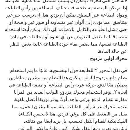
لأنه حتى أدنى انحراف يمكن أن يسبب مشاكل أثناء عملية الطباعة.
إذا لم تكن المنصة مسطحة، فستختلف المسافة بين رأس الطباعة
ومواد الطباعة عبر السطح. يمكن أن يؤدي هذا إلى ترسب حبر غير
متناسق، مما يؤدي إلى ألوان غير متساوية أو صور غير واضحة أو
حتى فشل الطباعة بالكامل. بالإضافة إلى ذلك، يمكن أيضًا استخدام
منصة قابلة للتعديل للتعويض عن أي تشوه أو مخالفات في مادة
الطباعة نفسها، مما يضمن بقاء جودة الطباعة عالية بغض النظر
عن حالة المادة.
محرك لولبي مزدوج
في نقل المحور Y للطابعة فوق البنفسجية، غالبًا ما يتم استخدام
نظام دفع مزدوج اللولب. يتكون هذا النظام من برغيين متناظرين
يعملان معًا لدفع حركة عربة رأس الطباعة أو منصة الطباعة في
اتجاه Y. يوفر استخدام محرك مزدوج اللولب العديد من المزايا
مقارنة بنظام الدفع ببرغي واحد. أولاً، يوفر توزيعًا أفضل للقوة.
عندما تتحرك عربة رأس الطباعة، يتقاسم البرغيان الحمل، مما
يقلل من الضغط على كل برغي فردي. هذا لا يحسن الكفاءة
الميكانيكية لنظام النقل فحسب، بل يزيد أيضًا من متانته.
ثانيًا، يتم تعزيز دقة النقل بشكل كبير. عادةً ما تكون البراغي