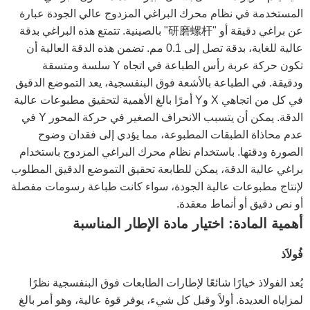
المستخدمة في نظام محرك البراغي المزدوج عالي الجودة عبارة
عن براغي دقيقة أو "研磨螺杆" بالصينية. تتمتع هذه البراغي بدقة
عالية للغاية، بدقة تصل إلى 0.1 مم. تضمن هذه الدقة العالية أن
تكون حركة عربة رأس الطباعة في اتجاه Y سلسة ومتسقة
ودقيقة. في الطباعة بالأشعة فوق البنفسجية، يعد التموضع الدقيق
في كل من اتجاهي X وY أمرًا بالغ الأهمية لتحقيق مطبوعات عالية
الدقة. يمكن أن يتسبب الانحراف الصغير في حركة المحور Y في
عدم محاذاة الطبقات المطبوعة، مما يؤدي إلى فقدان وضوح
الصورة ودقتها. باستخدام نظام محرك البراغي المزدوج باستخدام
براغي عالية الدقة، يمكن للطابعة تحقيق التموضع الدقيق المطلوب
لإنتاج مطبوعات عالية الجودة، سواء كانت طباعة رسومات مفصلة
أو نص دقيق أو أنماط معقدة.
أهمية المادة: اختيار مادة الإطار المناسبة
فُولاَذ
يُعد الفولاذ خيارًا شائعًا لإطارات الطابعات فوق البنفسجية نظرًا
لمزاياه العديدة. أولاً وقبل كل شيء، يوفر قوة عالية، وهو أمر بالغ