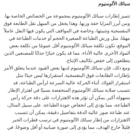
سبائك الألومنيوم
تتميز إطارات سبائك الألومنيوم بمجموعة من الخصائص الخاصة بها.
ومن أبرز المزايا خفة وزنها. وهذا يجعل من السهل نقل الطابعة فوق
البنفسجية وتثبيتها، وخاصة في المواقف التي يكون فيها النقل عاملاً
مهمًا، مثل ورش الطباعة الصغيرة الحجم أو خدمات الطباعة في
الموقع. تكون تكلفة سبائك الألومنيوم أقل عمومًا من تكلفة بعض
المواد الأخرى عالية الأداء، مما قد يكون خيارًا جذابًا للمصنعين الذين
يتطلعون إلى خفض تكاليف الإنتاج.
ومع ذلك، فإن سبائك الألومنيوم لديها بعض القيود عندما يتعلق الأمر
بإطارات الطابعات فوق البنفسجية. استقرارها ليس جيدًا مثل
استقرار الفولاذ. أثناء الحركة عالية السرعة لرأس الطباعة، قد
تتسبب صلابة سبائك الألومنيوم المنخفضة نسبيًا في اهتزاز الإطار
بسهولة أكبر. يمكن أن تؤثر هذه الاهتزازات على دقة حركة رأس
الطباعة، مما يؤدي إلى انخفاض جودة الطباعة. على سبيل المثال،
عند طباعة صور عالية الدقة بتفاصيل دقيقة، يمكن أن تتسبب
الاهتزازات من إطار سبائك الألومنيوم في ترسب قطرات الحبر
قليلاً خارج الهدف، مما يؤدي إلى صورة ضبابية أو أقل وضوحًا. في