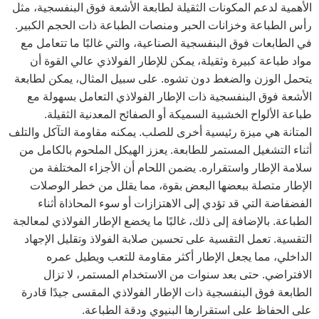
الأهمية لدعم المكونات الثقيلة لطابعة الأشعة فوق البنفسجية، مثل
رأس الطباعة وخزانات الحبر ومنصات الطباعة ذات الحجم الكبير.
في الطابعات فوق البنفسجية الصناعية، والتي غالبًا ما تتعامل مع
مواد طباعة كبيرة وثقيلة، يمكن للإطار الفولاذي عالي القوة أن
يتحمل الوزن والضغط دون تشوه. على سبيل المثال، يمكن لطابعة
الأشعة فوق البنفسجية ذات الإطار الفولاذي التعامل بسهولة مع
طباعة الألواح الخشبية السميكة أو الصفائح المعدنية الثقيلة.
المتانة هي ميزة رئيسية أخرى للصلب. يمكنه مقاومة التآكل والتلف
أثناء التشغيل المستمر للطابعة. يعزز الهيكل الملحوم بالكامل من
سلامة الإطار واستقراره. يضمن اللحام أن الأجزاء المختلفة من
الإطار متصلة ببعضها البعض بقوة، مما يقلل من خطر الوصلات
الفضفاضة التي قد تؤدي إلى الاهتزازات أو سوء المحاذاة أثناء
الطباعة. بالإضافة إلى ذلك، غالبًا ما يخضع الإطار الفولاذي لمعالجة
التقسية. تعمل التقسية على تحسين صلابة الفولاذ وتقليل الإجهاد
الداخلي، مما يجعل الإطار أكثر مقاومة للتعب ويطيل عمره
الافتراضي. حتى بعد سنوات من الاستخدام المستمر، لا تزال
الطابعة فوق البنفسجية ذات الإطار الفولاذي المقسى جيدًا قادرة
على الحفاظ على استقرارها البنيوي ودقة الطباعة.