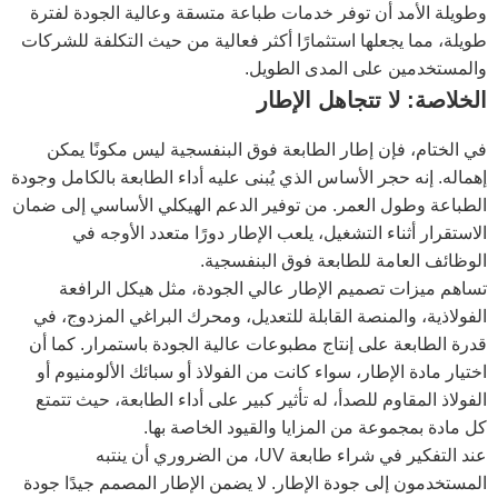
وطويلة الأمد أن توفر خدمات طباعة متسقة وعالية الجودة لفترة
طويلة، مما يجعلها استثمارًا أكثر فعالية من حيث التكلفة للشركات
والمستخدمين على المدى الطويل.
الخلاصة: لا تتجاهل الإطار
في الختام، فإن إطار الطابعة فوق البنفسجية ليس مكونًا يمكن
إهماله. إنه حجر الأساس الذي يُبنى عليه أداء الطابعة بالكامل وجودة
الطباعة وطول العمر. من توفير الدعم الهيكلي الأساسي إلى ضمان
الاستقرار أثناء التشغيل، يلعب الإطار دورًا متعدد الأوجه في
الوظائف العامة للطابعة فوق البنفسجية.
تساهم ميزات تصميم الإطار عالي الجودة، مثل هيكل الرافعة
الفولاذية، والمنصة القابلة للتعديل، ومحرك البراغي المزدوج، في
قدرة الطابعة على إنتاج مطبوعات عالية الجودة باستمرار. كما أن
اختيار مادة الإطار، سواء كانت من الفولاذ أو سبائك الألومنيوم أو
الفولاذ المقاوم للصدأ، له تأثير كبير على أداء الطابعة، حيث تتمتع
كل مادة بمجموعة من المزايا والقيود الخاصة بها.
عند التفكير في شراء طابعة UV، من الضروري أن ينتبه
المستخدمون إلى جودة الإطار. لا يضمن الإطار المصمم جيدًا جودة