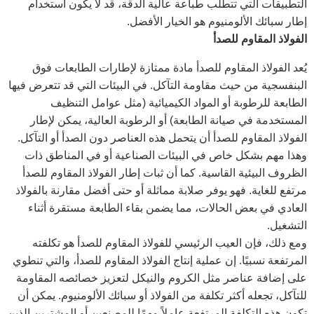
التطبيقات التي تتطلب طباعة عالية الدقة، قد لا يكون استخدام
إطار سبائك الألومنيوم هو الخيار الأفضل.
الفولاذ المقاوم للصدأ
يُعد الفولاذ المقاوم للصدأ مادة ممتازة لإطارات الطابعات فوق
البنفسجية من حيث مقاومة التآكل. في البيئات التي قد تتعرض فيها
الطابعة للرطوبة أو المواد الكيميائية (مثل عوامل التنظيف
المستخدمة في صيانة الطابعة) أو الرطوبة العالية، يمكن لإطار
الفولاذ المقاوم للصدأ أن يتحمل هذه العناصر دون الصدأ أو التآكل.
وهذا مهم بشكل خاص في البيئات الصناعية أو في المناطق ذات
الظروف البيئية القاسية. كما أن ثبات إطار الفولاذ المقاوم للصدأ
مرتفع للغاية. فهو يوفر صلابة مماثلة أو حتى أفضل مقارنة بالفولاذ
العادي في بعض الحالات، مما يضمن بقاء الطابعة مستقرة أثناء
التشغيل.
ومع ذلك، فإن العيب الرئيسي للفولاذ المقاوم للصدأ هو تكلفته
المرتفعة نسبيًا. إن عملية إنتاج الفولاذ المقاوم للصدأ، والتي تنطوي
على إضافة عناصر مثل الكروم والنيكل لتعزيز خصائصه المقاومة
للتآكل، تجعله أكثر تكلفة من الفولاذ أو سبائك الألومنيوم. يمكن أن
تكون هذه التكلفة المرتفعة عاملاً مهمًا للمصنعين أو المشترين الذين