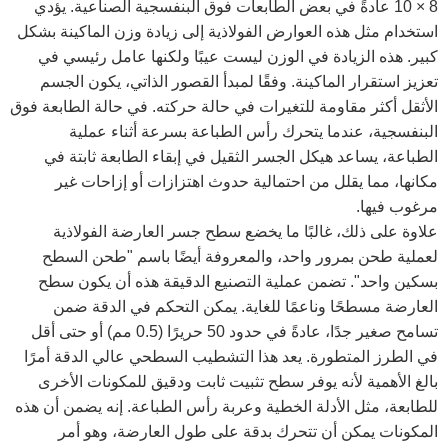
8 × 10 عادةً في بعض الطابعات فوق البنفسجية الصناعية. يؤدي
استخدام مثل هذه العوارض الفولاذية إلى زيادة وزن الماكينة بشكل
كبير. هذه الزيادة في الوزن ليست عيبًا ولكنها عامل رئيسي في
تعزيز استقرار الماكينة. وفقًا لمبدأ القصور الذاتي، يكون الجسم
الأثقل أكثر مقاومة للتغيرات في حالة حركته. في حالة الطابعة فوق
البنفسجية، عندما يتحرك رأس الطباعة بسرعة أثناء عملية
الطباعة، يساعد هيكل الجسر الثقيل في إبقاء الطابعة ثابتة في
مكانها، مما يقلل من احتمالية حدوث اهتزازات أو إزاحات غير
مرغوب فيها.
علاوة على ذلك، غالبًا ما يخضع سطح جسر العارضة الفولاذية
لعملية طحن بمرور واحد، والمعروفة أيضًا باسم "طحن السطح
بسكين واحد". تضمن عملية التصنيع الدقيقة هذه أن يكون سطح
العارضة مسطحًا وناعمًا للغاية. يمكن التحكم في الدقة ضمن
تسامح صغير جدًا، عادةً في حدود 50 حريرًا (0.5 مم) أو حتى أقل
في الطرز المتطورة. يعد هذا التشطيب السطحي عالي الدقة أمرًا
بالغ الأهمية لأنه يوفر سطح تثبيت ثابت ودقيق للمكونات الأخرى
للطابعة، مثل الأدلة الخطية وعربة رأس الطباعة. إنه يضمن أن هذه
المكونات يمكن أن تتحرك بدقة على طول العارضة، وهو أمر