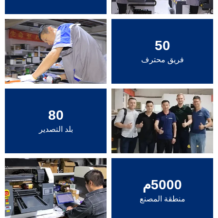
50
فريق محترف
80
بلد التصدير
5000
م
منطقة المصنع