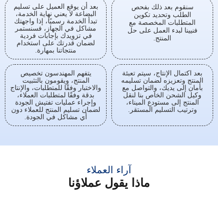
بعد أن يوقع العميل على تسليم
سنقوم بعد ذلك بفحص
البضاعة لا يعني نهاية الخدمة،
الطلب وتحديد تكوين
تبدأ الخدمة رسميًا، إذا واجهتك
المتطلبات المخصصة مع
مشاكل في الجهاز، فسنستمر
فنيينا لبدء العمل على حل
في تزويدك بإجابات فردية
المنتج.
لضمان قدرتك على استخدام
منتجاتنا بمهارة.
بعد اكتمال الإنتاج، سيتم تعبئة
يتفهم المهندسون تخصيص
المنتج وتعزيزه لضمان تسليمه
المنتج، ويقومون بالتثبيت
بأمان إلى يديك، والتواصل مع
والاختبار وفقًا للمتطلبات، والإنتاج
وكيل الشحن الخاص بنا لنقل
بدقة وفقًا لمتطلبات العملاء،
المنتج إلى مستودع الميناء،
وإجراء عمليات تفتيش الجودة
وترتيب التسليم المستقر.
لضمان تسليم المنتج للعملاء دون
أي مشاكل في الجودة.
آراء العملاء
ماذا يقول عملاؤنا