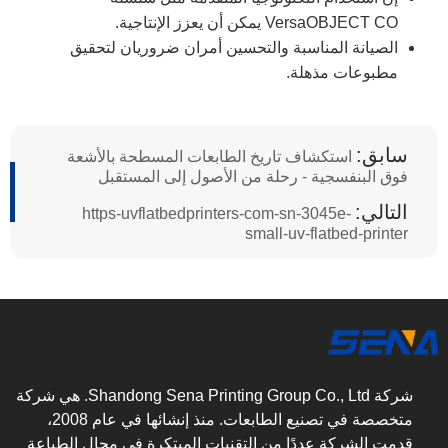
VersaOBJECT CO يمكن أن يعزز الإنتاجية.
الصيانة المناسبة والتحسين أمران ضروريان لتحقيق
مطبوعات مذهلة.
سابق:
استكشاف تاريخ الطابعات المسطحة بالأشعة
فوق البنفسجية - رحلة من الأصول إلى المستقبل
التالي:
https-uvflatbedprinters-com-sn-3045e-
small-uv-flatbed-printer
شركة Shandong Sena Printing Group Co., Ltd. هي شركة
متخصصة في تصنيع الطابعات. منذ إنشائها في عام 2008،
قدمت الشركة عددًا من التقنيات المبتكرة في مجال الطباعة