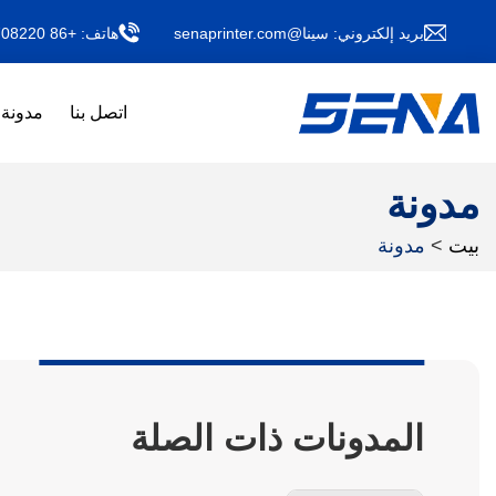
بريد إلكتروني:
سينا@senaprinter.com
هاتف:
+86 13011708220
اتصل بنا
مدونة
مدونة
بيت
>
مدونة
المدونات ذات الصلة