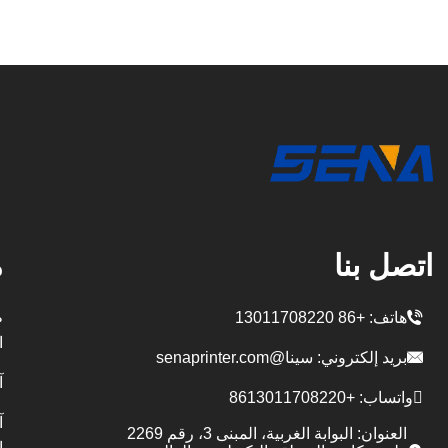
اتصل بنا
م
هاتف:
+86 13011708220
ط
ا
بريد إلكتروني:
سينا@senaprinter.com
آ
واتساب:
+8613011708220
آ
العنوان: البوابة الغربية، المبنى 3، رقم 2269
ا