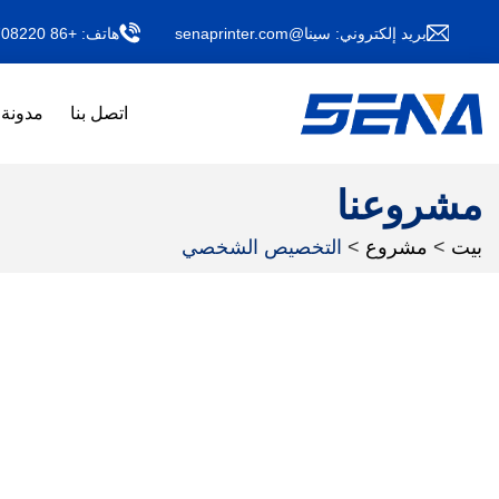
بريد إلكتروني:
سينا@senaprinter.com
هاتف:
+86 13011708220
اتصل بنا
مدونة
مشروعنا
بيت
>
مشروع
>
التخصيص الشخصي