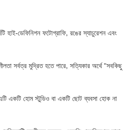
র্নটি হাই-ডেফিনিশন ফটোগ্রাফি, রঙের স্যাচুরেশন এবং
ীলতা সর্বত্র মুদ্রিত হতে পারে, সত্যিকার অর্থে "সবকিছু
 এটি একটি হোম স্টুডিও বা একটি ছোট ব্যবসা হোক না