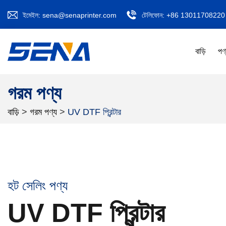
ইমেইল:
sena@senaprinter.com
টেলিফোন:
+86 13011708220
বাড়ি
পণ
গরম পণ্য
বাড়ি
>
গরম পণ্য
>
UV DTF প্রিন্টার
হট সেলিং পণ্য
UV DTF প্রিন্টার