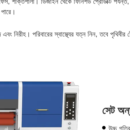
ন্টারফেস, শক্তিশালী। ডিজাইন থেকে ফিনিশড প্রোডাক্ট পর্যন্ত
 পারে।
এবং নিরীহ। পরিবারের স্বাস্থ্যের যত্ন নিন, তবে পৃথিবীর
সেট অন্ত
উচ্চ গতি