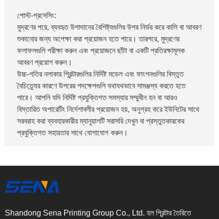
পোস্ট-প্রসেসিং:
মুদ্রণের পরে, ব্যবহৃত উপাদানের বৈশিষ্ট্যগুলির উপর নির্ভর করে কালি বা আবরণ
শুকানোর জন্য অপেক্ষা করা প্রয়োজন হতে পারে। তারপরে, মুদ্রণের
ফলাফলগুলি পরীক্ষা করুন এবং প্রয়োজনে ছাঁটা বা একটি প্রতিরক্ষামূলক
আবরণ প্রয়োগ করুন।
উচ্চ-গতির নলাকার প্রিন্টারগুলির নির্দিষ্ট মডেল এবং ফাংশনগুলির বিস্তৃত
বৈচিত্র্যের কারণে উপরের পদক্ষেপগুলি যথাযথভাবে সামঞ্জস্য করতে হতে
পারে। আপনি যদি নির্দিষ্ট প্রযুক্তিগত সমস্যার সম্মুখীন হন বা আরও
বিস্তারিত অপারেটিং নির্দেশাবলীর প্রয়োজন হয়, অনুগ্রহ করে ইউনিটের সাথে
সরবরাহ করা ব্যবহারকারীর ম্যানুয়ালটি সরাসরি দেখুন বা প্রস্তুতকারকের
প্রযুক্তিগত সহায়তার সাথে যোগাযোগ করুন।
Shandong Sena Printing Group Co., Ltd. হল প্রিন্টার তৈরিতে