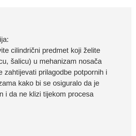
ja:
te cilindrični predmet koji želite
bocu, šalicu) u mehanizam nosača
 zahtijevati prilagodbe potpornih i
ama kako bi se osiguralo da je
n i da ne klizi tijekom procesa