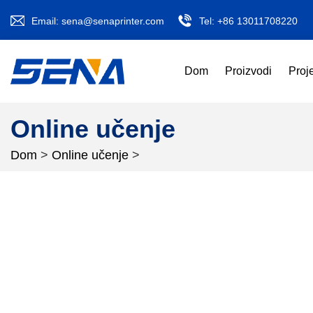
Email:
sena@senaprinter.com
Tel:
+86 13011708220
Dom
Proizvodi
Proj
Online učenje
Dom
>
Online učenje
>