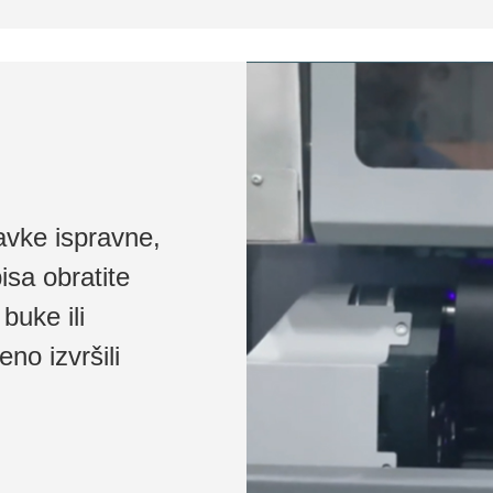
avke ispravne,
isa obratite
buke ili
no izvršili