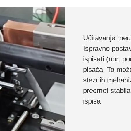
Učitavanje medi
Ispravno postavi
ispisati (npr. 
pisača. To može
steznih mehaniz
predmet stabila
ispisa