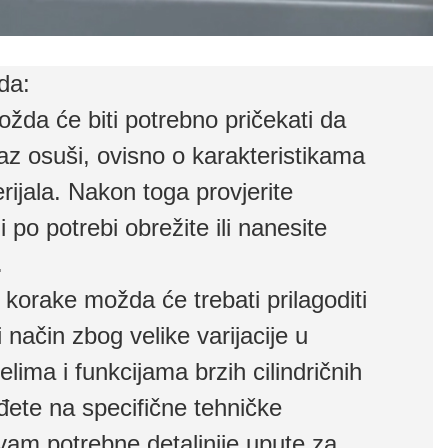
da:
žda će biti potrebno pričekati da
maz osuši, ovisno o karakteristikama
rijala. Nakon toga provjerite
i po potrebi obrežite ili nanesite
.
orake možda će trebati prilagoditi
 način zbog velike varijacije u
ima i funkcijama brzih cilindričnih
đete na specifične tehničke
 vam potrebne detaljnije upute za