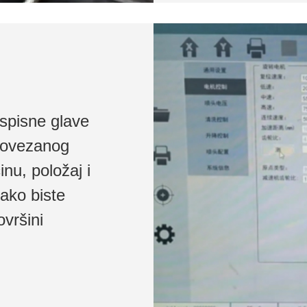
 ispisne glave
 povezanog
inu, položaj i
kako biste
ovršini