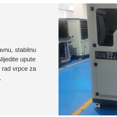
ravnu, stabilnu
lijedite upute
u rad vrpce za
.