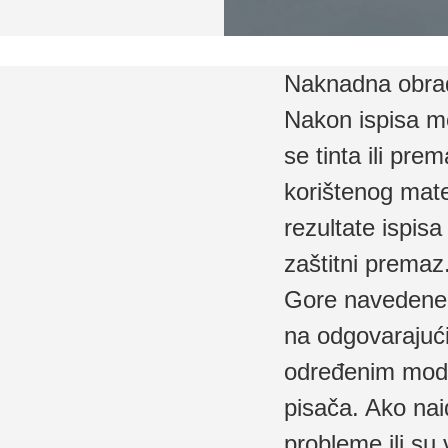
Naknadna obra
Nakon ispisa mo
se tinta ili pre
korištenog mate
rezultate ispisa 
zaštitni premaz
Gore navedene k
na odgovarajući
određenim model
pisača. Ako nai
probleme ili su