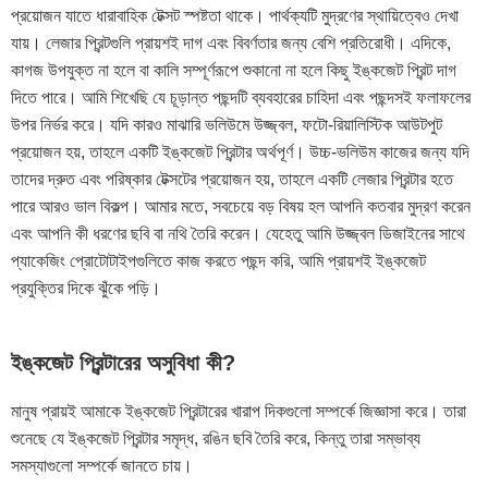
প্রয়োজন যাতে ধারাবাহিক টেক্সট স্পষ্টতা থাকে। পার্থক্যটি মুদ্রণের স্থায়িত্বেও দেখা
যায়। লেজার প্রিন্টগুলি প্রায়শই দাগ এবং বিবর্ণতার জন্য বেশি প্রতিরোধী। এদিকে,
কাগজ উপযুক্ত না হলে বা কালি সম্পূর্ণরূপে শুকানো না হলে কিছু ইঙ্কজেট প্রিন্ট দাগ
দিতে পারে। আমি শিখেছি যে চূড়ান্ত পছন্দটি ব্যবহারের চাহিদা এবং পছন্দসই ফলাফলের
উপর নির্ভর করে। যদি কারও মাঝারি ভলিউমে উজ্জ্বল, ফটো-রিয়ালিস্টিক আউটপুট
প্রয়োজন হয়, তাহলে একটি ইঙ্কজেট প্রিন্টার অর্থপূর্ণ। উচ্চ-ভলিউম কাজের জন্য যদি
তাদের দ্রুত এবং পরিষ্কার টেক্সটের প্রয়োজন হয়, তাহলে একটি লেজার প্রিন্টার হতে
পারে আরও ভাল বিকল্প। আমার মতে, সবচেয়ে বড় বিষয় হল আপনি কতবার মুদ্রণ করেন
এবং আপনি কী ধরণের ছবি বা নথি তৈরি করেন। যেহেতু আমি উজ্জ্বল ডিজাইনের সাথে
প্যাকেজিং প্রোটোটাইপগুলিতে কাজ করতে পছন্দ করি, আমি প্রায়শই ইঙ্কজেট
প্রযুক্তির দিকে ঝুঁকে পড়ি।
ইঙ্কজেট প্রিন্টারের অসুবিধা কী?
মানুষ প্রায়ই আমাকে ইঙ্কজেট প্রিন্টারের খারাপ দিকগুলো সম্পর্কে জিজ্ঞাসা করে। তারা
শুনেছে যে ইঙ্কজেট প্রিন্টার সমৃদ্ধ, রঙিন ছবি তৈরি করে, কিন্তু তারা সম্ভাব্য
সমস্যাগুলো সম্পর্কে জানতে চায়।