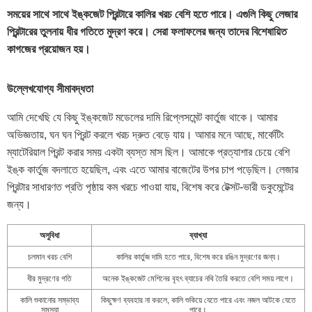
সময়ের সাথে সাথে ইঙ্কজেট প্রিন্টারে কালির খরচ বেশি হতে পারে। এগুলি কিছু লেজার
প্রিন্টারের তুলনায় ধীর গতিতে মুদ্রণ করে। সেরা ফলাফলের জন্য তাদের বিশেষায়িত
কাগজের প্রয়োজন হয়।
উল্লেখযোগ্য সীমাবদ্ধতা
আমি দেখেছি যে কিছু ইঙ্কজেট মডেলের দামি রিপ্লেসমেন্ট কার্তুজ থাকে। আমার
অভিজ্ঞতায়, ঘন ঘন প্রিন্ট করলে খরচ দ্রুত বেড়ে যায়। আমার মনে আছে, মার্কেটিং
ম্যাটেরিয়াল প্রিন্ট করার সময় একটা ব্যস্ত মাস ছিল। আমাকে প্রত্যাশার চেয়ে বেশি
ইঙ্ক কার্তুজ বদলাতে হয়েছিল, এবং এতে আমার বাজেটের উপর চাপ পড়েছিল। লেজার
প্রিন্টার সাধারণত প্রতি পৃষ্ঠায় কম খরচে পাওয়া যায়, বিশেষ করে টেক্সট-ভারী ডকুমেন্টের
জন্য।
অসুবিধা
ব্যাখ্যা
চলমান খরচ বেশি
কালির কার্তুজ দামি হতে পারে, বিশেষ করে রঙিন মুদ্রণের জন্য।
ধীর মুদ্রণের গতি
অনেক ইঙ্কজেট মেশিনের বৃহৎ ব্যাচের নথি তৈরি করতে বেশি সময় লাগে।
কালি শুকানোর সম্ভাব্য
কিছুক্ষণ ব্যবহার না করলে, কালি শুকিয়ে যেতে পারে এবং নজল আটকে যেতে
সমস্যা
পারে।