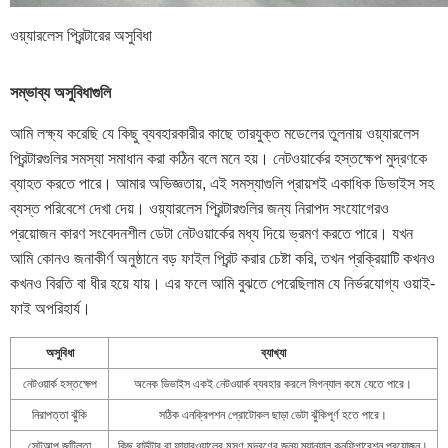
ওয়্যারলেস প্রিন্টারের অসুবিধা
সম্ভাব্য অসুবিধাগুলি
আমি লক্ষ্য করেছি যে কিছু ব্যবহারকারীর কাছে তারযুক্ত মডেলের তুলনায় ওয়্যারলেস
প্রিন্টারগুলির সমস্যা সমাধান করা কঠিন বলে মনে হয়। নেটওয়ার্কের হস্তক্ষেপ মুদ্রণকে
ব্যাহত করতে পারে। আমার অভিজ্ঞতায়, এই সমস্যাগুলি প্রায়শই একাধিক ডিভাইস সহ
ব্যস্ত পরিবেশে দেখা দেয়। ওয়্যারলেস প্রিন্টারগুলির জন্য নিরাপদ সংযোগেরও
প্রয়োজন কারণ সংবেদনশীল ডেটা নেটওয়ার্কের মধ্য দিয়ে ভ্রমণ করতে পারে। যখন
আমি কোনও জনাকীর্ণ অনুষ্ঠানে বড় ফাইল প্রিন্ট করার চেষ্টা করি, তখন প্রক্রিয়াটি কখনও
কখনও বিরতি বা ধীর হয়ে যায়। এর ফলে আমি বুঝতে পেরেছিলাম যে নির্ভরযোগ্য ওয়াই-
ফাই অপরিহার্য।
অসুবিধা
ব্যাখ্যা
নেটওয়ার্ক হস্তক্ষেপ
অনেক ডিভাইস একই নেটওয়ার্ক ব্যবহার করলে সিগন্যাল কমে যেতে পারে।
নিরাপত্তা ঝুঁকি
সঠিক এনক্রিপশন প্রোটোকল ছাড়া ডেটা ঝুঁকিপূর্ণ হতে পারে।
সেটআপ জটিলতা
কিছু রাউটার বা ফায়ারওয়ালের মসৃণ মুদ্রণের জন্য ম্যানুয়াল কনফিগারেশন প্রয়োজন।