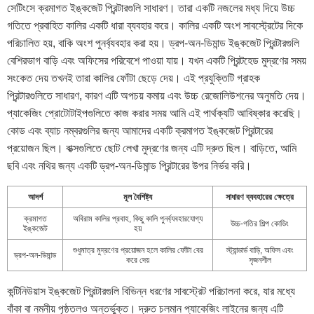
সেটিংসে ক্রমাগত ইঙ্কজেট প্রিন্টারগুলি সাধারণ। তারা একটি নজলের মধ্য দিয়ে উচ্চ
গতিতে প্রবাহিত কালির একটি ধারা ব্যবহার করে। কালির একটি অংশ সাবস্ট্রেটের দিকে
পরিচালিত হয়, বাকি অংশ পুনর্ব্যবহার করা হয়। ড্রপ-অন-ডিমান্ড ইঙ্কজেট প্রিন্টারগুলি
বেশিরভাগ বাড়ি এবং অফিসের পরিবেশে পাওয়া যায়। যখন একটি প্রিন্টহেড মুদ্রণের সময়
সংকেত দেয় তখনই তারা কালির ফোঁটা ছেড়ে দেয়। এই প্রযুক্তিটি গ্রাহক
প্রিন্টারগুলিতে সাধারণ, কারণ এটি অপচয় কমায় এবং উচ্চ রেজোলিউশনের অনুমতি দেয়।
প্যাকেজিং প্রোটোটাইপগুলিতে কাজ করার সময় আমি এই পার্থক্যটি আবিষ্কার করেছি।
কোড এবং ব্যাচ নম্বরগুলির জন্য আমাদের একটি ক্রমাগত ইঙ্কজেট প্রিন্টারের
প্রয়োজন ছিল। বাক্সগুলিতে ছোট লেখা মুদ্রণের জন্য এটি দ্রুত ছিল। বাড়িতে, আমি
ছবি এবং নথির জন্য একটি ড্রপ-অন-ডিমান্ড প্রিন্টারের উপর নির্ভর করি।
আদর্শ
মূল বৈশিষ্ট্য
সাধারণ ব্যবহারের ক্ষেত্রে
ক্রমাগত
অবিরাম কালির প্রবাহ, কিছু কালি পুনর্ব্যবহারযোগ্য
উচ্চ-গতির শিল্প কোডিং
ইঙ্কজেট
হয়
শুধুমাত্র মুদ্রণের প্রয়োজন হলে কালির ফোঁটা বের
স্ট্যান্ডার্ড বাড়ি, অফিস এবং
ড্রপ-অন-ডিমান্ড
করে দেয়
সৃজনশীল
কন্টিনিউয়াস ইঙ্কজেট প্রিন্টারগুলি বিভিন্ন ধরণের সাবস্ট্রেট পরিচালনা করে, যার মধ্যে
বাঁকা বা নমনীয় পৃষ্ঠতলও অন্তর্ভুক্ত। দ্রুত চলমান প্যাকেজিং লাইনের জন্য এটি