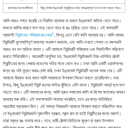
কাগজের সংবেদনশীলতা
কিছু কাগজ ইঙ্কজেট প্রযুক্তির সাথে সামঞ্জস্যপূর্ণ না হলে দাগ পড়তে পারে।
আমি আরও লক্ষ্য করেছি যে নিয়মিত ব্যবহার না করলে ইঙ্কজেট আটকে যেতে পারে।
শুকনো কালির কারণে দাগ পড়ে যেতে পারে বা রঙ হারিয়ে যেতে পারে। এই সমস্যাটি
1
প্রায়শই
প্রিন্টহেড পরিষ্কারের চক্র
, কিন্তু এতে বেশি কালি ব্যবহার হয়। আমি আমার
প্রিন্টারটি ধুলোবালিপূর্ণ জায়গায় সংরক্ষণ করতাম, এবং আমি দেখতে পেলাম যে নজলগুলি
আরও ঘন ঘন আটকে থাকত। এটি আমাকে প্রিন্টারটি পরিষ্কার এবং স্থিতিশীল পরিবেশে
রাখতে শিখিয়েছিল। আরেকটি অসুবিধা হল, ইঙ্কজেট প্রিন্টারগুলি উচ্চ-ভলিউম টেক্সট
প্রিন্টিংয়ের জন্য লেজার মডেলের গতির সাথে মেলে নাও। যখন আমি একটি ওয়ার্কশপের
জন্য বড় নথি মুদ্রণ করার চেষ্টা করি, তখন ইঙ্কজেট প্রিন্টারটি অনেক সময় নেয়। এটি
আমাকে বিরক্ত করে কারণ আমি সময়মতো উপকরণ বিতরণ করতে চেয়েছিলাম। তার
উপরে, কিছু ইঙ্কজেট প্রিন্ট জলের ক্ষতির ঝুঁকিতে বেশি থাকে। প্রিন্টগুলি আর্দ্র হলে দাগ
পড়তে পারে। এটি সমাধানের জন্য, আমি দ্রুত শুকানোর কালি বা বিশেষ কাগজের আবরণ
ব্যবহার শুরু করি। এই পদক্ষেপগুলি সাহায্য করেছিল, তবে এর জন্য অতিরিক্ত
প্রচেষ্টার প্রয়োজন ছিল। এই সমস্ত বিষয়গুলি আমাকে বিশ্বাস করতে পরিচালিত করে
যে ইঙ্কজেট প্রিন্টারগুলি সৃজনশীল প্রকল্প, স্বল্প রান বা ফটো প্রিন্টিংয়ের জন্য আদর্শ।
তারা সমৃদ্ধ রঙ অফার করে। তবে, ভারী টেক্সট-ভিত্তিক মুদ্রণ বা দ্রুত উৎপাদন
পরিবেশের জন্য এগুলি শীর্ষ পছন্দ নাও হতে পারে। সিদ্ধান্ত নেওয়ার আগে লোকেদের