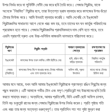
উপর নির্ভর করে যা সুনির্দিষ্ট ফোঁটা বের করে ছবি তৈরি করে। লেজার প্রিন্টার, যাকে
অনেকে "নিয়মিত" প্রিন্টার বলে, তারা উত্তপ্ত ড্রাম ব্যবহার করে কাগজের উপর গুঁড়ো
টোনার ফিউজ করে। আমি উভয়ই ব্যবহার করেছি। আমি দেখেছি যে ইঙ্কজেট
প্রিন্টারগুলির সাধারণত আগে থেকে খরচ কম হয়, তবে তাদের ঘন ঘন কার্তুজ পরিবর্তনের
প্রয়োজন হতে পারে। লেজার প্রিন্টারগুলির প্রাথমিকভাবে দাম বেশি হতে পারে, তবে
এগুলি প্রায়শই দ্রুত এবং উচ্চ-ভলিউম কাজগুলি ভালভাবে পরিচালনা করে।
প্রিন্টারের
সাধারণ ব্যবহারের
রক্ষণাবেক্ষণের
প্রিন্টিং পদ্ধতি
ধরণ
ক্ষেত্রে
প্রয়োজন
ছবি, রঙিন নথি,
নিয়মিত কার্তুজ
ইঙ্কজেট
কাগজের উপর তরল কালির ফোঁটা ছিটিয়ে দেয়
বাড়ির ব্যবহার
পরিবর্তন
লেজার
কাগজের উপর মিশে যাওয়ার জন্য টোনার পাউডার
অফিস নথি, দ্রুত
মাঝে মাঝে টোনার
(নিয়মিত)
এবং তাপ ব্যবহার করে
উৎপাদন
রিফিল করা
আমার মনে আছে, যখন আমি আমার ইঙ্কজেট প্রিন্টারকে প্রাণবন্ত রঙিন প্রিন্টের জন্য
পছন্দ করতাম। এটি আমাকে গভীর টোন এবং মসৃণ গ্রেডিয়েন্ট সহ উচ্চমানের ছবি তৈরি
করতে সাহায্য করত। অন্যদিকে, আমার প্রতিবেশী, যিনি একটি ছোট অফিস চালান,
তিনি বড় ডকুমেন্ট রানের জন্য লেজার প্রিন্টারের উপর নির্ভর করেন। প্রতি পৃষ্ঠায় গতি
এবং খরচ তার জন্য অত্যন্ত গুরুত্বপূর্ণ। তার প্রতিদিন শত শত পৃষ্ঠা মুদ্রণ করা