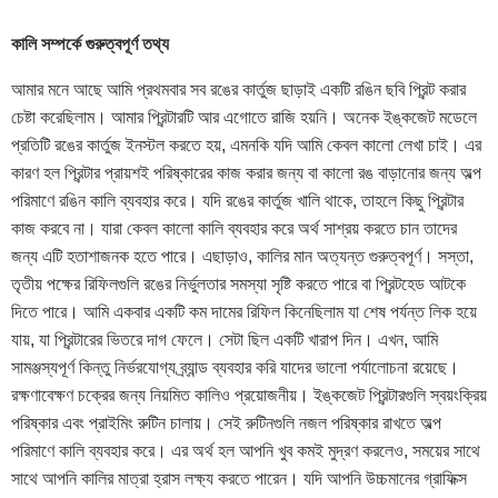
কালি সম্পর্কে গুরুত্বপূর্ণ তথ্য
আমার মনে আছে আমি প্রথমবার সব রঙের কার্তুজ ছাড়াই একটি রঙিন ছবি প্রিন্ট করার
চেষ্টা করেছিলাম। আমার প্রিন্টারটি আর এগোতে রাজি হয়নি। অনেক ইঙ্কজেট মডেলে
প্রতিটি রঙের কার্তুজ ইনস্টল করতে হয়, এমনকি যদি আমি কেবল কালো লেখা চাই। এর
কারণ হল প্রিন্টার প্রায়শই পরিষ্কারের কাজ করার জন্য বা কালো রঙ বাড়ানোর জন্য অল্প
পরিমাণে রঙিন কালি ব্যবহার করে। যদি রঙের কার্তুজ খালি থাকে, তাহলে কিছু প্রিন্টার
কাজ করবে না। যারা কেবল কালো কালি ব্যবহার করে অর্থ সাশ্রয় করতে চান তাদের
জন্য এটি হতাশাজনক হতে পারে। এছাড়াও, কালির মান অত্যন্ত গুরুত্বপূর্ণ। সস্তা,
তৃতীয় পক্ষের রিফিলগুলি রঙের নির্ভুলতার সমস্যা সৃষ্টি করতে পারে বা প্রিন্টহেড আটকে
দিতে পারে। আমি একবার একটি কম দামের রিফিল কিনেছিলাম যা শেষ পর্যন্ত লিক হয়ে
যায়, যা প্রিন্টারের ভিতরে দাগ ফেলে। সেটা ছিল একটি খারাপ দিন। এখন, আমি
সামঞ্জস্যপূর্ণ কিন্তু নির্ভরযোগ্য ব্র্যান্ড ব্যবহার করি যাদের ভালো পর্যালোচনা রয়েছে।
রক্ষণাবেক্ষণ চক্রের জন্য নিয়মিত কালিও প্রয়োজনীয়। ইঙ্কজেট প্রিন্টারগুলি স্বয়ংক্রিয়
পরিষ্কার এবং প্রাইমিং রুটিন চালায়। সেই রুটিনগুলি নজল পরিষ্কার রাখতে অল্প
পরিমাণে কালি ব্যবহার করে। এর অর্থ হল আপনি খুব কমই মুদ্রণ করলেও, সময়ের সাথে
সাথে আপনি কালির মাত্রা হ্রাস লক্ষ্য করতে পারেন। যদি আপনি উচ্চমানের গ্রাফিক্স