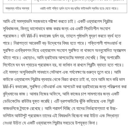
সম্ভাব্য গতির সমস্যা
ওয়াই-ফাই শক্তি দুর্বল হলে বড় ছবির ফাইলগুলি স্থবির হয়ে যেতে পারে।
আমি এই সমস্যাগুলি সহজভাবে পরীক্ষা করতে চাই। একটি ওয়্যারলেস প্রিন্টার
সুবিধাজনক, কিন্তু ভালোভাবে কাজ করার জন্য এর একটি স্থিতিশীল সংযোগ
প্রয়োজন। যদি Wi-Fi কভারেজ দুর্বল হয়, তাহলে পৃষ্ঠাগুলি মুদ্রণ করতে ব্যর্থ হতে
পারে। নিরাপত্তা আরেকটি বড় উদ্বেগের বিষয় হতে পারে। শক্তিশালী পাসওয়ার্ড বা
সুরক্ষিত এনক্রিপশন দিয়ে ওয়্যারলেস সংযোগ সুরক্ষিত না থাকলে অননুমোদিত অ্যাক্সেস
ঘটতে পারে। এছাড়াও, আমি ড্রাইভার আপডেটের সমস্যা দেখেছি। কিছু অপারেটিং
সিস্টেমে ঘন ঘন প্যাচের প্রয়োজন হয়, যা বর্তমান না রাখলে প্রিন্টিং ব্যাহত হতে পারে।
এই সমস্ত অসুবিধাগুলি সাবধানে সেটআপ এবং পর্যবেক্ষণের গুরুত্ব তুলে ধরে। আমি
কাউকে ওয়্যারলেস প্রিন্টার ব্যবহার থেকে বিরত রাখতে চাই না, তবে আমি মনে করি ভাল
Wi-Fi কভারেজ, সুরক্ষিত নেটওয়ার্ক এবং আপডেট করা ড্রাইভারের জন্য পরিকল্পনা করা
বুদ্ধিমানের কাজ। আমার নিজের অফিসে, আমি কাজের চাপ সামলানোর জন্য একটি
ডেডিকেটেড রাউটার যুক্ত করেছি। এটি ড্রপআউটের ঝুঁকি কমিয়েছে এবং প্রিন্ট
কাজগুলিকে ট্র্যাকে রেখেছে। আমি পরামর্শ দিচ্ছি যে যাদের নির্ভরযোগ্যতা বা উচ্চ-
ভলিউম আউটপুট প্রয়োজন তাদের এই বিষয়গুলি বিবেচনা করা উচিত এবং সিদ্ধান্ত
নেওয়া উচিত যে একটি ওয়্যারলেস প্রিন্টার সবচেয়ে উপযুক্ত কিনা।