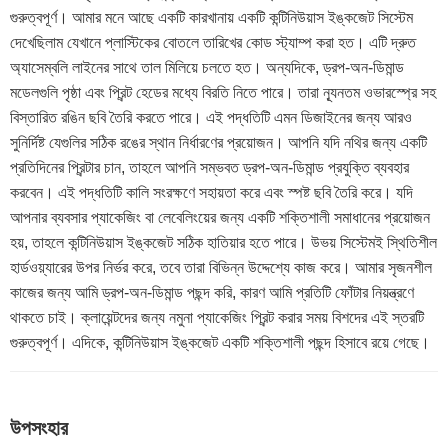
গুরুত্বপূর্ণ। আমার মনে আছে একটি কারখানায় একটি কন্টিনিউয়াস ইঙ্কজেট সিস্টেম
দেখেছিলাম যেখানে প্লাস্টিকের বোতলে তারিখের কোড স্ট্যাম্প করা হত। এটি দ্রুত
অ্যাসেম্বলি লাইনের সাথে তাল মিলিয়ে চলতে হত। অন্যদিকে, ড্রপ-অন-ডিমান্ড
মডেলগুলি পৃষ্ঠা এবং প্রিন্ট হেডের মধ্যে বিরতি নিতে পারে। তারা ন্যূনতম ওভারস্প্রে সহ
বিস্তারিত রঙিন ছবি তৈরি করতে পারে। এই পদ্ধতিটি এমন ডিজাইনের জন্য আরও
সুনির্দিষ্ট যেগুলির সঠিক রঙের স্থান নির্ধারণের প্রয়োজন। আপনি যদি নথির জন্য একটি
প্রতিদিনের প্রিন্টার চান, তাহলে আপনি সম্ভবত ড্রপ-অন-ডিমান্ড প্রযুক্তি ব্যবহার
করবেন। এই পদ্ধতিটি কালি সংরক্ষণে সহায়তা করে এবং স্পষ্ট ছবি তৈরি করে। যদি
আপনার ব্যবসার প্যাকেজিং বা লেবেলিংয়ের জন্য একটি শক্তিশালী সমাধানের প্রয়োজন
হয়, তাহলে কন্টিনিউয়াস ইঙ্কজেট সঠিক হাতিয়ার হতে পারে। উভয় সিস্টেমই স্থিতিশীল
হার্ডওয়্যারের উপর নির্ভর করে, তবে তারা বিভিন্ন উদ্দেশ্যে কাজ করে। আমার সৃজনশীল
কাজের জন্য আমি ড্রপ-অন-ডিমান্ড পছন্দ করি, কারণ আমি প্রতিটি ফোঁটার নিয়ন্ত্রণে
থাকতে চাই। ক্লায়েন্টদের জন্য নমুনা প্যাকেজিং প্রিন্ট করার সময় বিশদের এই স্তরটি
গুরুত্বপূর্ণ। এদিকে, কন্টিনিউয়াস ইঙ্কজেট একটি শক্তিশালী পছন্দ হিসাবে রয়ে গেছে।
উপসংহার