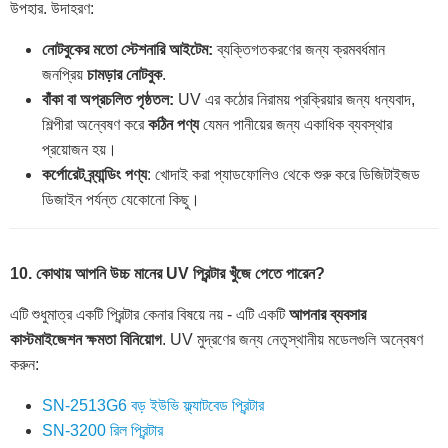
উপহার. উদাহরণ:
নোটবুকের মতো স্টেশনারি আইটেম:
ব্যক্তিগতকরণের জন্য ক্রমবর্ধমান
জনপ্রিয়
চামড়ার নোটবুক
.
বাঁকা বা অপ্রচলিত পৃষ্ঠতল:
UV এর কঠোর নিরাময় প্রক্রিয়ার জন্য ধন্যবাদ,
শিল্পীরা অন্বেষণ করে
কঠিন পণ্য
যেমন পানীয়ের জন্য একাধিক ব্যবস্থার
প্রয়োজন হয়।
কর্পোরেট ব্র্যান্ডিং পণ্য
: খোদাই করা প্যাডফোলিও থেকে শুরু করে ডিজিটাইজড
ডিজাইন পর্যন্ত যেকোনো কিছু।
10. কোথায় আপনি উচ্চ মানের UV প্রিন্টার খুঁজে পেতে পারেন?
এটি শুধুমাত্র একটি প্রিন্টার কেনার বিষয়ে নয় - এটি একটি
আপনার ব্যবসার
কাস্টমাইজেশন ক্ষমতা বিনিয়োগ
. UV মুদ্রণের জন্য নেতৃস্থানীয় মডেলগুলি অন্বেষণ
করুন:
SN-2513G6 বড় ইউভি ফ্ল্যাটবেড প্রিন্টার
SN-3200 রিল প্রিন্টার