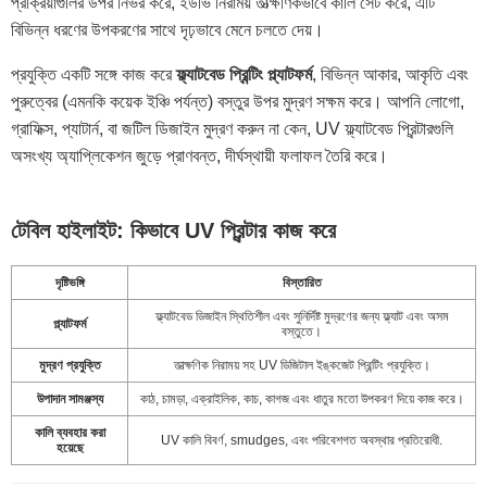
প্রক্রিয়াগুলির উপর নির্ভর করে, ইউভি নিরাময় তাত্ক্ষণিকভাবে কালি সেট করে, এটি
বিভিন্ন ধরণের উপকরণের সাথে দৃঢ়ভাবে মেনে চলতে দেয়।
প্রযুক্তি একটি সঙ্গে কাজ করে
ফ্ল্যাটবেড প্রিন্টিং প্ল্যাটফর্ম
, বিভিন্ন আকার, আকৃতি এবং
পুরুত্বের (এমনকি কয়েক ইঞ্চি পর্যন্ত) বস্তুর উপর মুদ্রণ সক্ষম করে। আপনি লোগো,
গ্রাফিক্স, প্যাটার্ন, বা জটিল ডিজাইন মুদ্রণ করুন না কেন, UV ফ্ল্যাটবেড প্রিন্টারগুলি
অসংখ্য অ্যাপ্লিকেশন জুড়ে প্রাণবন্ত, দীর্ঘস্থায়ী ফলাফল তৈরি করে।
টেবিল হাইলাইট: কিভাবে UV প্রিন্টার কাজ করে
দৃষ্টিভঙ্গি
বিস্তারিত
ফ্ল্যাটবেড ডিজাইন স্থিতিশীল এবং সুনির্দিষ্ট মুদ্রণের জন্য ফ্ল্যাট এবং অসম
প্ল্যাটফর্ম
বস্তুতে।
মুদ্রণ প্রযুক্তি
তাত্ক্ষণিক নিরাময় সহ UV ডিজিটাল ইঙ্কজেট প্রিন্টিং প্রযুক্তি।
উপাদান সামঞ্জস্য
কাঠ, চামড়া, এক্রাইলিক, কাচ, কাগজ এবং ধাতুর মতো উপকরণ দিয়ে কাজ করে।
কালি ব্যবহার করা
UV কালি বিবর্ণ, smudges, এবং পরিবেশগত অবস্থার প্রতিরোধী.
হয়েছে