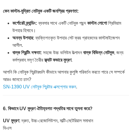
কেন কাস্টম-মুদ্রিত নোটবুক একটি জনপ্রিয় প্রবণতা:
কর্পোরেট ব্র্যান্ডিং:
ব্যবসার সাথে একটি নোটবুক পছন্দ
কাস্টম লোগো
প্রিমিয়াম
উপহার হিসাবে।
অনন্য উপহার:
ব্যক্তিগতকৃত উপহার সেট ক্রয় গ্রাহকদের কাস্টমাইজেশন
আপীল.
বাল্ক প্রিন্টিং দক্ষতা:
সহজে উচ্চ ভলিউম উত্পাদন
বাল্ক বিভিন্ন নোটবুক
, জন্য
কর্মপ্রবাহ মসৃণ তৈরীর
ফ্ল্যাট কভারে মুদ্রণ
.
আপনি কি নোটবুক প্রিন্টারগুলি কীভাবে আপনার কুলুঙ্গি পরিবর্তন করতে পারে সে সম্পর্কে
আরও জানতে চান?
SN-1390 UV নোটবুক প্রিন্টার এক্সপ্লোর করুন
.
6. কিভাবে UV মুদ্রণ ঐতিহ্যগত পদ্ধতির সাথে তুলনা করে?
UV মুদ্রণ:
দ্রুত, উচ্চ-রেজোলিউশন, মাল্টি-মেটেরিয়াল সমাধান
ভিএস