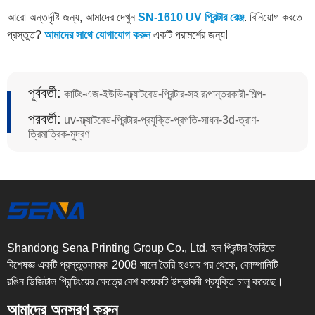
আরো অন্তর্দৃষ্টি জন্য, আমাদের দেখুন
SN-1610 UV প্রিন্টার রেঞ্জ
. বিনিয়োগ করতে
প্রস্তুত?
আমাদের সাথে যোগাযোগ করুন
একটি পরামর্শের জন্য!
পূর্ববর্তী:
কাটিং-এজ-ইউভি-ফ্ল্যাটবেড-প্রিন্টার-সহ রূপান্তরকারী-শিল্প-
পরবর্তী:
uv-ফ্ল্যাটবেড-প্রিন্টার-প্রযুক্তি-প্রগতি-সাধন-3d-ত্রাণ-
ত্রিমাত্রিক-মুদ্রণ
Shandong Sena Printing Group Co., Ltd. হল প্রিন্টার তৈরিতে
বিশেষজ্ঞ একটি প্রস্তুতকারক৷ 2008 সালে তৈরি হওয়ার পর থেকে, কোম্পানিটি
রঙিন ডিজিটাল প্রিন্টিংয়ের ক্ষেত্রে বেশ কয়েকটি উদ্ভাবনী প্রযুক্তি চালু করেছে।
আমাদের অনুসরণ করুন