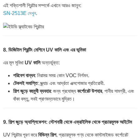
এই শক্তিশালী প্রিন্টার সম্পর্কে এখানে আরও জানুন:
SN-2513E দেখুন
.
8. ডিজিটাল প্রিন্টিং মেশিনে UV কালি এবং এর ভূমিকা
এর মূল সুবিধা
UV কালি
অন্তর্ভুক্ত:
পরিবেশ বান্ধব
: নিরাময় সময় কোন VOC নির্গমন.
টেকসই সমাপ্তি
: স্ক্র্যাচ এবং আর্দ্রতা এক্সপোজার প্রতিরোধী.
শিল্প জুড়ে বহুমুখী ব্যবহার
: জন্য প্রযোজ্য
কর্পোরেট উপহার
, পানীয় সামগ্রী, এবং
বাঁকা বস্তু, সবই প্রাণবন্তভাবে মুদ্রিত।
9. শিল্প জুড়ে অ্যাপ্লিকেশন: স্টেশনারী থেকে এক্রাইলিক থেকে প্রচারমূলক আইটেম
UV প্রিন্টার পূরণ করে
বিভিন্ন শিল্প
, প্রচারমূলক পণ্য থেকে কাস্টমাইজড কর্পোরেট