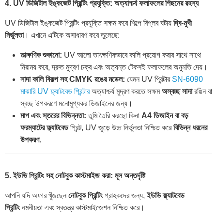
4. UV ডিজিটাল ইঙ্কজেট প্রিন্টিং প্রযুক্তি: অত্যাশ্চর্য ফলাফলের পিছনের রহস্য
UV ডিজিটাল ইঙ্কজেট প্রিন্টিং প্রযুক্তি সক্ষম করে শিল্পে বিপ্লব ঘটায়
দ্বি-মুখী
নির্ভুলতা
। এখানে এটিকে অসাধারণ করে তুলেছে:
তাত্ক্ষণিক শুকানো:
UV আলো তাৎক্ষণিকভাবে কালি প্রয়োগ করার সাথে সাথে
নিরাময় করে, দ্রুত মুদ্রণ চক্র এবং অত্যন্ত টেকসই ফলাফলের অনুমতি দেয়।
সাদা কালি বিকল্প সহ CMYK রঙের মডেল:
যেমন UV প্রিন্টার
SN-6090
মাঝারি UV ফ্ল্যাটবেড প্রিন্টার
অত্যাশ্চর্য মুদ্রণ করতে সক্ষম
অস্বচ্ছ সাদা
রঙিন বা
স্বচ্ছ উপকরণে মনোমুগ্ধকর ডিজাইনের জন্য।
মাপ এবং স্তরের বিভিন্নতা:
তুমি তৈরি করছো কিনা
A4 ডিজাইন বা বড়
ফরম্যাটের ফ্ল্যাটবেড
প্রিন্ট, UV জুড়ে উচ্চ নির্ভুলতা নিশ্চিত করে
বিভিন্ন ধরনের
উপকরণ
.
5. ইউভি প্রিন্টিং সহ নোটবুক কাস্টমাইজ করা: মূল অন্তর্দৃষ্টি
আপনি যদি অফার খুঁজছেন
নোটবুক প্রিন্টিং
গ্রাহকদের জন্য,
ইউভি ফ্ল্যাটবেড
প্রিন্টিং
নমনীয়তা এবং স্বতন্ত্র কাস্টমাইজেশন নিশ্চিত করে।