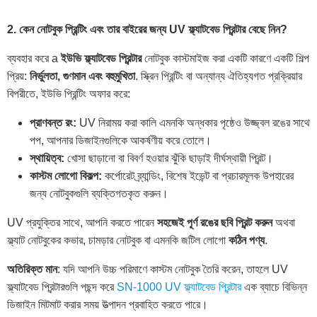
2. কেন নোটবুক প্রিন্টিং এবং তার বাইরের জন্য UV ফ্ল্যাটবেড প্রিন্টার বেছে নিন?
ব্যবহার করে a
ইউভি ফ্ল্যাটবেড প্রিন্টার
নোটবুক কাস্টমাইজ করা একটি কারণে একটি শিল্প
প্রিয়:
নির্ভুলতা, গুণমান এবং বহুমুখিতা
. স্ক্রিন প্রিন্টিং বা অন্যান্য ঐতিহ্যগত প্রক্রিয়ার
বিপরীতে, ইউভি প্রিন্টিং অফার করে:
প্রাণবন্ত রং:
UV নিরাময় করা কালি এমনকি অন্ধকার পৃষ্ঠেও উজ্জ্বল রঙের সাথে
পপ, আপনার ডিজাইনগুলিকে আকর্ষণীয় করে তোলে।
স্থায়িত্ব:
খোসা ছাড়ানো বা বিবর্ণ হওয়ার ঝুঁকি ছাড়াই দীর্ঘস্থায়ী প্রিন্ট।
কাস্টম লোগো বিকল্প:
কর্পোরেট ব্র্যান্ডিং, বিশেষ ইভেন্ট বা প্রচারমূলক উপহারের
জন্য নোটবুকগুলি ব্যক্তিগতকৃত করুন।
UV প্রযুক্তির সাথে, আপনি করতে পারেন
সহজেই পূর্ণ রঙের ছবি প্রিন্ট করুন
অথবা
ফ্ল্যাট নোটবুকের কভার, চামড়ার নোটবুক বা এমনকি জটিল লোগো
কঠিন পণ্য
.
অতিরিক্ত মান
: যদি আপনি উচ্চ পরিমাণে কাস্টম নোটবুক তৈরি করেন, তাহলে UV
ফ্ল্যাটবেড প্রিন্টারগুলি পছন্দ করে
SN-1000 UV ফ্ল্যাটবেড প্রিন্টার
এক ব্যাচে বিভিন্ন
ডিজাইন মিটমাট করার সময় উত্পাদন প্রবাহিত করতে পারে।