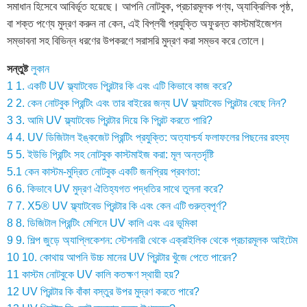
সমাধান হিসেবে আবির্ভূত হয়েছে। আপনি নোটবুক, প্রচারমূলক পণ্য, অ্যাক্রিলিক পৃষ্ঠ,
বা শক্ত পণ্যে মুদ্রণ করুন না কেন, এই বিপ্লবী প্রযুক্তি অফুরন্ত কাস্টমাইজেশন
সম্ভাবনা সহ বিভিন্ন ধরণের উপকরণে সরাসরি মুদ্রণ করা সম্ভব করে তোলে।
সন্তুষ্ট
লুকান
1
1. একটি UV ফ্ল্যাটবেড প্রিন্টার কি এবং এটি কিভাবে কাজ করে?
2
2. কেন নোটবুক প্রিন্টিং এবং তার বাইরের জন্য UV ফ্ল্যাটবেড প্রিন্টার বেছে নিন?
3
3. আমি UV ফ্ল্যাটবেড প্রিন্টার দিয়ে কি প্রিন্ট করতে পারি?
4
4. UV ডিজিটাল ইঙ্কজেট প্রিন্টিং প্রযুক্তি: অত্যাশ্চর্য ফলাফলের পিছনের রহস্য
5
5. ইউভি প্রিন্টিং সহ নোটবুক কাস্টমাইজ করা: মূল অন্তর্দৃষ্টি
5.1
কেন কাস্টম-মুদ্রিত নোটবুক একটি জনপ্রিয় প্রবণতা:
6
6. কিভাবে UV মুদ্রণ ঐতিহ্যগত পদ্ধতির সাথে তুলনা করে?
7
7. X5® UV ফ্ল্যাটবেড প্রিন্টার কি এবং কেন এটি গুরুত্বপূর্ণ?
8
8. ডিজিটাল প্রিন্টিং মেশিনে UV কালি এবং এর ভূমিকা
9
9. শিল্প জুড়ে অ্যাপ্লিকেশন: স্টেশনারী থেকে এক্রাইলিক থেকে প্রচারমূলক আইটেম
10
10. কোথায় আপনি উচ্চ মানের UV প্রিন্টার খুঁজে পেতে পারেন?
11
কাস্টম নোটবুকে UV কালি কতক্ষণ স্থায়ী হয়?
12
UV প্রিন্টার কি বাঁকা বস্তুর উপর মুদ্রণ করতে পারে?