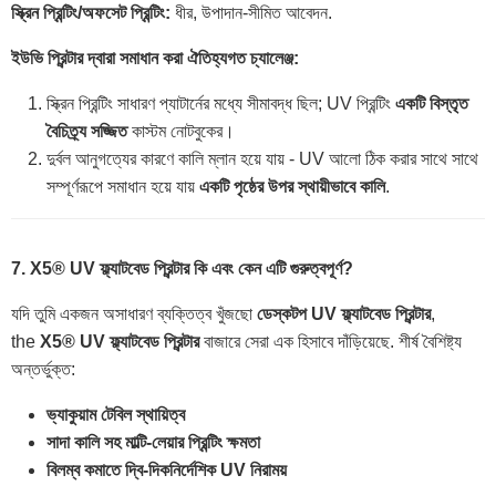
স্ক্রিন প্রিন্টিং/অফসেট প্রিন্টিং:
ধীর, উপাদান-সীমিত আবেদন.
ইউভি প্রিন্টার দ্বারা সমাধান করা ঐতিহ্যগত চ্যালেঞ্জ:
স্ক্রিন প্রিন্টিং সাধারণ প্যাটার্নের মধ্যে সীমাবদ্ধ ছিল; UV প্রিন্টিং
একটি বিস্তৃত
বৈচিত্র্য সজ্জিত
কাস্টম নোটবুকের।
দুর্বল আনুগত্যের কারণে কালি ম্লান হয়ে যায় - UV আলো ঠিক করার সাথে সাথে
সম্পূর্ণরূপে সমাধান হয়ে যায়
একটি পৃষ্ঠের উপর স্থায়ীভাবে কালি
.
7. X5® UV ফ্ল্যাটবেড প্রিন্টার কি এবং কেন এটি গুরুত্বপূর্ণ?
যদি তুমি একজন অসাধারণ ব্যক্তিত্ব খুঁজছো
ডেস্কটপ UV ফ্ল্যাটবেড প্রিন্টার
,
the
X5® UV ফ্ল্যাটবেড প্রিন্টার
বাজারে সেরা এক হিসাবে দাঁড়িয়েছে. শীর্ষ বৈশিষ্ট্য
অন্তর্ভুক্ত:
ভ্যাকুয়াম টেবিল স্থায়িত্ব
সাদা কালি সহ মাল্টি-লেয়ার প্রিন্টিং ক্ষমতা
বিলম্ব কমাতে দ্বি-দিকনির্দেশিক UV নিরাময়