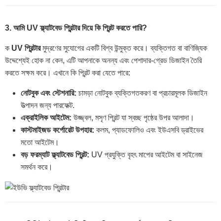
3. আমি UV ফ্ল্যাটবেড প্রিন্টার দিয়ে কি প্রিন্ট করতে পারি?
ক
UV প্রিন্টার
মুদ্রণের সুযোগের একটি বিশ্ব উন্মুক্ত করে। ব্যক্তিগত বা বাণিজ্যিক
উদ্দেশ্যেই হোক না কেন, এটি আপনাকে অনন্য এবং পেশাদার-গ্রেড ডিজাইন তৈরি
করতে সক্ষম করে। এখানে কি প্রিন্ট করা যেতে পারে:
নোটবুক এবং স্টেশনারি:
চামড়া নোটবুক ব্যক্তিগতকরণ বা প্রচারমূলক ডিজাইন
উত্পাদন জন্য পারফেক্ট.
এক্রাইলিক আইটেম:
উজ্জ্বল, মসৃণ প্রিন্ট যা স্বচ্ছ পৃষ্ঠের উপর আলাদা।
কাস্টমাইজড কর্পোরেট উপহার:
কলম, প্যাডফোলিও এবং ইউএসবি ড্রাইভের
মতো আইটেম।
বড় ফরম্যাট ফ্ল্যাটবেড প্রিন্ট:
UV প্রযুক্তি বৃহৎ মাপের আইটেম বা সাইনেজ
সমর্থন করে।