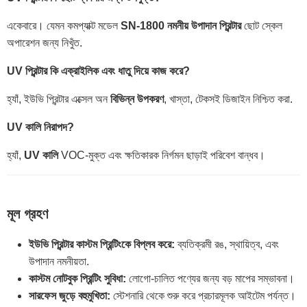
একেবারে। যেমন কমপ্যাক্ট মডেল
SN-1800 নমনীয় উপাদান প্রিন্টার
ছোট স্কেল
অপারেশন জন্য নিখুঁত.
UV প্রিন্টার কি এক্রাইলিক এবং ধাতু দিয়ে কাজ করে?
হ্যাঁ, ইউভি প্রিন্টার এক্সেল অন
বিভিন্ন উপকরণ
, খাস্তা, টেকসই ডিজাইন নিশ্চিত করা.
UV কালি নিরাপদ?
হ্যাঁ,
UV কালি
VOC-মুক্ত এবং ক্ষতিকারক নির্গমন ছাড়াই পরিবেশ বান্ধব।
মূল গ্রহণ
ইউভি প্রিন্টার কাস্টম প্রিন্টিংকে বিপ্লব করে:
ব্যতিক্রমী রঙ, স্থায়িত্ব, এবং
উপাদান নমনীয়তা.
কাস্টম নোটবুক প্রিন্টিং সুবিধা:
লোগো-চালিত পণ্যের জন্য বড় মাপের সম্ভাবনা।
সারফেস জুড়ে বহুমুখিতা:
স্টেশনারি থেকে শুরু করে প্রচারমূলক আইটেম পর্যন্ত।