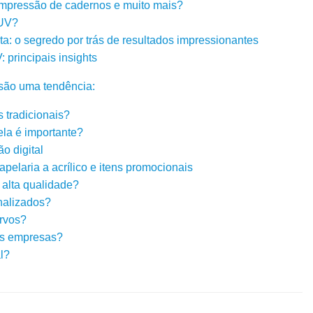
impressão de cadernos e muito mais?
 UV?
nta: o segredo por trás de resultados impressionantes
principais insights
são uma tendência:
tradicionais?
ela é importante?
o digital
apelaria a acrílico e itens promocionais
alta qualidade?
nalizados?
rvos?
as empresas?
l?