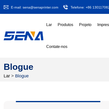
E-mail:
sena@senaprinter.com
Telefone:
+86 13011708
Lar
Produtos
Projeto
Impre
Contate-nos
Blogue
Lar
>
Blogue