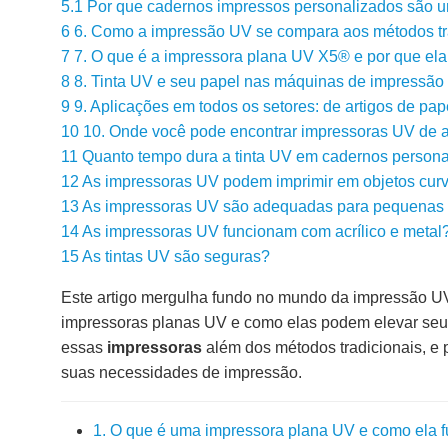
5.1
Por que cadernos impressos personalizados são u
6
6. Como a impressão UV se compara aos métodos tr
7
7. O que é a impressora plana UV X5® e por que ela
8
8. Tinta UV e seu papel nas máquinas de impressão d
9
9. Aplicações em todos os setores: de artigos de pape
10
10. Onde você pode encontrar impressoras UV de a
11
Quanto tempo dura a tinta UV em cadernos person
12
As impressoras UV podem imprimir em objetos cur
13
As impressoras UV são adequadas para pequenas
14
As impressoras UV funcionam com acrílico e metal
15
As tintas UV são seguras?
Este artigo mergulha fundo no mundo da impressão UV
impressoras planas UV e como elas podem elevar seu 
essas
impressoras
além dos métodos tradicionais, e 
suas necessidades de impressão.
1. O que é uma impressora plana UV e como ela 