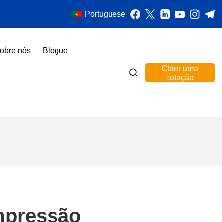
Portuguese
obre nós
Blogue
Obter uma
cotação
mpressão