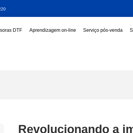
220
ssoras DTF
Aprendizagem on-line
Serviço pós-venda
S
Revolucionando a i