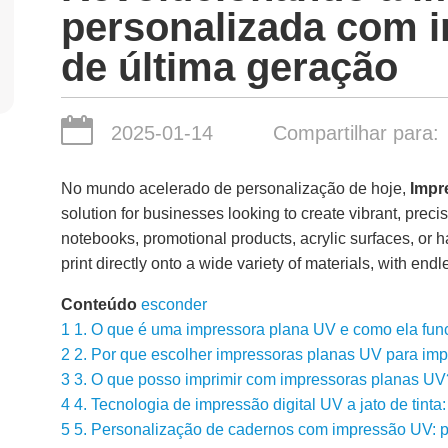
personalizada com 
de última geração
2025-01-14
Compartilhar para:
No mundo acelerado de personalização de hoje,
Impr
solution for businesses looking to create vibrant, preci
notebooks, promotional products, acrylic surfaces, or h
print directly onto a wide variety of materials, with endl
Conteúdo
esconder
1
1. O que é uma impressora plana UV e como ela fun
2
2. Por que escolher impressoras planas UV para im
3
3. O que posso imprimir com impressoras planas UV
4
4. Tecnologia de impressão digital UV a jato de tinta
5
5. Personalização de cadernos com impressão UV: pr