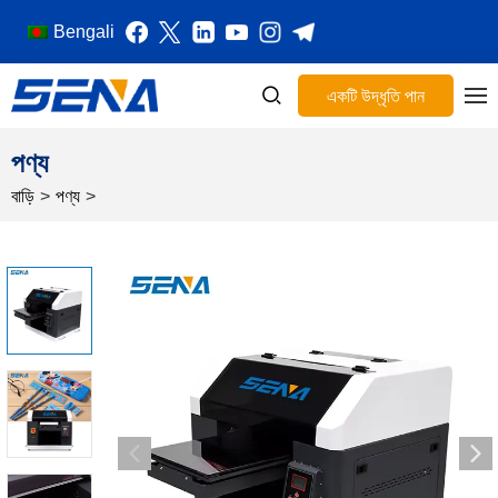
Bengali
একটি উদ্ধৃতি পান
পণ্য
বাড়ি
>
পণ্য
>