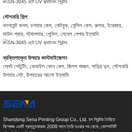
স্টেশনারি শিল্প
বলপয়েন্ট কলম, চশমার কেস, নোটবুক, পেন্সিল কেস, রুলার, ইরেজার,
মাউস প্যাড, স্ট্যাপলার, পেন্সিল, লেবেল পেপার ইত্যাদি
ব্যক্তিগতকৃত উপহার কাস্টমাইজেশন
স্লেট পেইন্টিং, মোবাইল ফোন কেস, জিগস পাজল, গাড়ির দুল, স্টেশনারি
উপহার সেট, উপহারের আলো ইত্যাদি
Shandong Sena Printing Group Co., Ltd. হল প্রিন্টার তৈরিতে
বিশেষজ্ঞ একটি প্রস্তুতকারক৷ 2008 সালে তৈরি হওয়ার পর থেকে, কোম্পানিটি