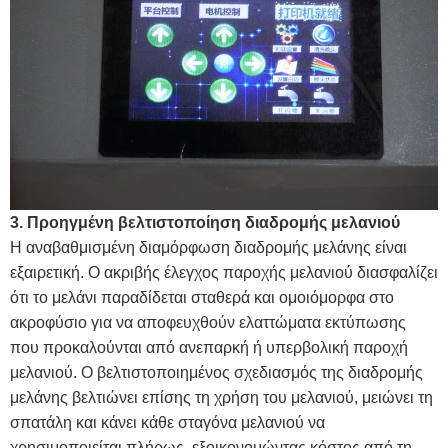
3. Προηγμένη βελτιστοποίηση διαδρομής μελανιού
Η αναβαθμισμένη διαμόρφωση διαδρομής μελάνης είναι
εξαιρετική. Ο ακριβής έλεγχος παροχής μελανιού διασφαλίζει
ότι το μελάνι παραδίδεται σταθερά και ομοιόμορφα στο
ακροφύσιο για να αποφευχθούν ελαττώματα εκτύπωσης
που προκαλούνται από ανεπαρκή ή υπερβολική παροχή
μελανιού. Ο βελτιστοποιημένος σχεδιασμός της διαδρομής
μελάνης βελτιώνει επίσης τη χρήση του μελανιού, μειώνει τη
σπατάλη και κάνει κάθε σταγόνα μελανιού να
χρησιμοποιείται πλήρως, εξοικονομώντας κόστος από τη