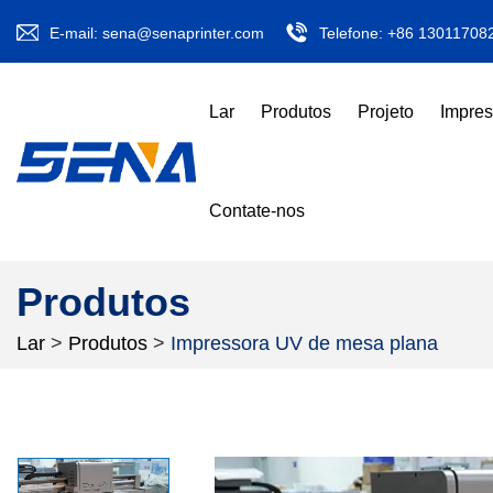
E-mail:
sena@senaprinter.com
Telefone:
+86 13011708
Lar
Produtos
Projeto
Impre
Contate-nos
Produtos
Lar
>
Produtos
>
Impressora UV de mesa plana