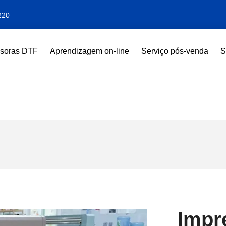
220
ssoras DTF
Aprendizagem on-line
Serviço pós-venda
S
Impr