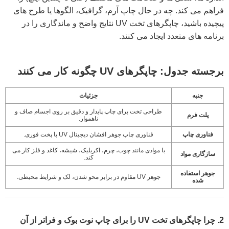
فراهم می کند. چه در حال چاپ آرم، گرافیک، الگوها یا طرح های
پیچیده باشید، چاپگرهای تخت UV نتایج واضح و ماندگاری را در
برنامه های متعدد ایجاد می کنند.
برجسته جدول: چاپگرهای UV چگونه کار می کنند
جنبه
جزئیات
طراحی تخت برای چاپ پایدار و دقیق بر روی اجسام صاف و
پلت فرم
ناهموار.
فناوری چاپ
فناوری چاپ جوهر افشان دیجیتال UV با پخت فوری.
با موادی مانند چوب، چرم، اکریلیک، شیشه، کاغذ و فلز کار می
سازگاری مواد
کند.
جوهر استفاده
جوهر UV مقاوم در برابر محو شدن، لک و شرایط محیطی.
شده
2. چرا چاپگرهای تخت UV را برای چاپ نوت بوک و فراتر از آن