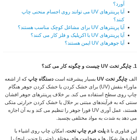
آورد؟
آیا پرینترهای UV می توانند روی اجسام منحنی چاپ
کنند؟
آیا پرینترهای UV برای مشاغل کوچک مناسب هستند؟
آیا پرینترهای UV با اکریلیک و فلز کار می کنند؟
آیا جوهرهای UV ایمن هستند؟
1. چاپگر تخت UV چیست و چگونه کار می کند؟
الف
چاپگر تخت UV
بسیار پیشرفته است
دستگاه چاپ
که از اشعه
ماوراء بنفش (UV) برای خشک کردن یا خشک کردن جوهر هنگام
چاپ روی سطح استفاده می کند. بر خلاف پرینترهای جوهر افشان
سنتی که به فرآیندهای مبتنی بر حلال یا خشک کردن حرارتی متکی
هستند، عمل آوری UV فورا جوهر را تنظیم می کند و به آن اجازه
می دهد به شدت به مواد مختلفی بچسبد.
این فناوری با a
پلت فرم چاپ تخت
، امکان چاپ روی اشیاء با
اندازه ها، شکل ها و ضخامت های مختلف (حتی تا چندین اینچ) را