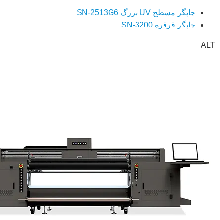
چاپگر مسطح UV بزرگ SN-2513G6
چاپگر قرقره SN-3200
ALT