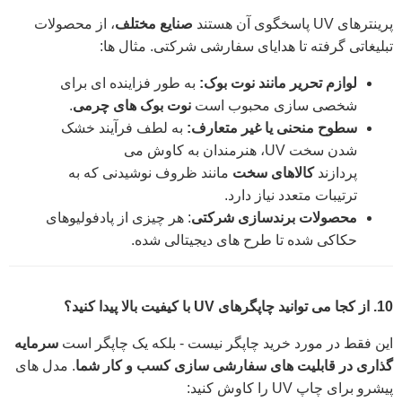
پرینترهای UV پاسخگوی آن هستند
صنایع مختلف
، از محصولات
تبلیغاتی گرفته تا هدایای سفارشی شرکتی. مثال ها:
لوازم تحریر مانند نوت بوک:
به طور فزاینده ای برای
شخصی سازی محبوب است
نوت بوک های چرمی
.
سطوح منحنی یا غیر متعارف:
به لطف فرآیند خشک
شدن سخت UV، هنرمندان به کاوش می
پردازند
کالاهای سخت
مانند ظروف نوشیدنی که به
ترتیبات متعدد نیاز دارد.
محصولات برندسازی شرکتی
: هر چیزی از پادفولیوهای
حکاکی شده تا طرح های دیجیتالی شده.
10. از کجا می توانید چاپگرهای UV با کیفیت بالا پیدا کنید؟
این فقط در مورد خرید چاپگر نیست - بلکه یک چاپگر است
سرمایه
گذاری در قابلیت های سفارشی سازی کسب و کار شما
. مدل های
پیشرو برای چاپ UV را کاوش کنید: