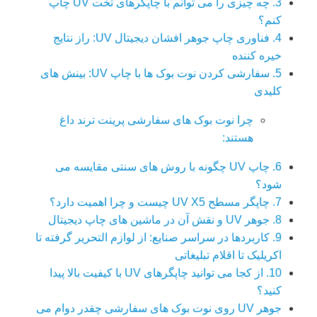
3. چه چیزی را می توانم با چاپگرهای تخت UV چاپ
کنم؟
4. فناوری چاپ جوهر افشان دیجیتال UV: راز نتایج
خیره کننده
5. سفارشی کردن نوت بوک ها با چاپ UV: بینش های
کلیدی
چرا نوت بوک های سفارشی پرینت ترند داغ
هستند:
6. چاپ UV چگونه با روش های سنتی مقایسه می
شود؟
7. چاپگر مسطح UV X5 چیست و چرا اهمیت دارد؟
8. جوهر UV و نقش آن در ماشین های چاپ دیجیتال
9. کاربردها در سراسر صنایع: از لوازم التحریر گرفته تا
اکریلیک تا اقلام تبلیغاتی
10. از کجا می توانید چاپگرهای UV با کیفیت بالا پیدا
کنید؟
جوهر UV روی نوت بوک های سفارشی چقدر دوام می