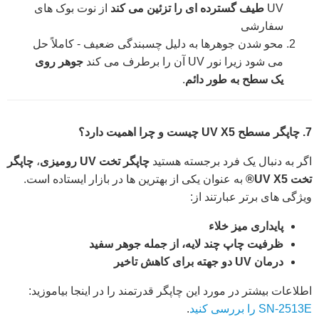
UV
طیف گسترده ای را تزئین می کند
از نوت بوک های
سفارشی
محو شدن جوهرها به دلیل چسبندگی ضعیف - کاملاً حل
می شود زیرا نور UV آن را برطرف می کند
جوهر روی
یک سطح به طور دائم
.
7. چاپگر مسطح UV X5 چیست و چرا اهمیت دارد؟
اگر به دنبال یک فرد برجسته هستید
چاپگر تخت UV رومیزی
،
چاپگر
تخت UV X5®
به عنوان یکی از بهترین ها در بازار ایستاده است.
ویژگی های برتر عبارتند از:
پایداری میز خلاء
ظرفیت چاپ چند لایه، از جمله جوهر سفید
درمان UV دو جهته برای کاهش تاخیر
اطلاعات بیشتر در مورد این چاپگر قدرتمند را در اینجا بیاموزید:
SN-2513E را بررسی کنید
.