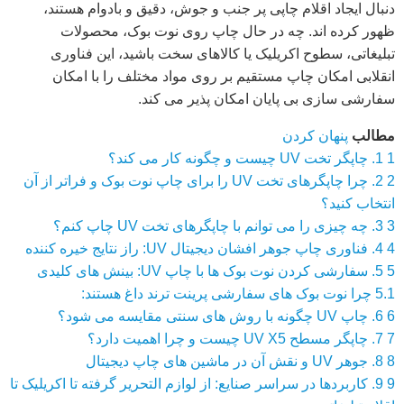
دنبال ایجاد اقلام چاپی پر جنب و جوش، دقیق و بادوام هستند،
ظهور کرده اند. چه در حال چاپ روی نوت بوک، محصولات
تبلیغاتی، سطوح اکریلیک یا کالاهای سخت باشید، این فناوری
انقلابی امکان چاپ مستقیم بر روی مواد مختلف را با امکان
سفارشی سازی بی پایان امکان پذیر می کند.
مطالب
پنهان کردن
1
1. چاپگر تخت UV چیست و چگونه کار می کند؟
2
2. چرا چاپگرهای تخت UV را برای چاپ نوت بوک و فراتر از آن
انتخاب کنید؟
3
3. چه چیزی را می توانم با چاپگرهای تخت UV چاپ کنم؟
4
4. فناوری چاپ جوهر افشان دیجیتال UV: راز نتایج خیره کننده
5
5. سفارشی کردن نوت بوک ها با چاپ UV: بینش های کلیدی
5.1
چرا نوت بوک های سفارشی پرینت ترند داغ هستند:
6
6. چاپ UV چگونه با روش های سنتی مقایسه می شود؟
7
7. چاپگر مسطح UV X5 چیست و چرا اهمیت دارد؟
8
8. جوهر UV و نقش آن در ماشین های چاپ دیجیتال
9
9. کاربردها در سراسر صنایع: از لوازم التحریر گرفته تا اکریلیک تا