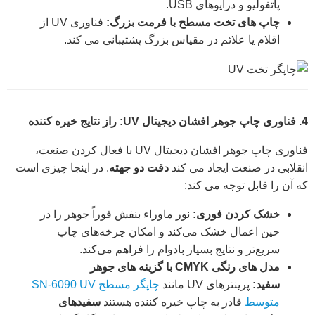
پاتفولیو و درایوهای USB.
چاپ های تخت مسطح با فرمت بزرگ:
فناوری UV از
اقلام یا علائم در مقیاس بزرگ پشتیبانی می کند.
4. فناوری چاپ جوهر افشان دیجیتال UV: راز نتایج خیره کننده
فناوری چاپ جوهر افشان دیجیتال UV با فعال کردن صنعت،
انقلابی در صنعت ایجاد می کند
دقت دو جهته
. در اینجا چیزی است
که آن را قابل توجه می کند:
خشک کردن فوری:
نور ماوراء بنفش فوراً جوهر را در
حین اعمال خشک می‌کند و امکان چرخه‌های چاپ
سریع‌تر و نتایج بسیار بادوام را فراهم می‌کند.
مدل های رنگی CMYK با گزینه های جوهر
سفید:
پرینترهای UV مانند
چاپگر مسطح SN-6090 UV
متوسط
قادر به چاپ خیره کننده هستند
سفیدهای