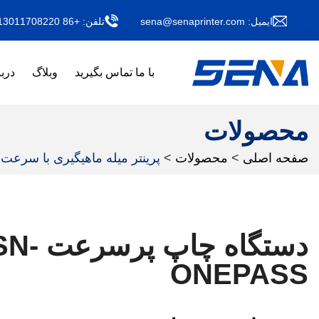
ایمیل:
sena@senaprinter.com
تلفن:
+86 13011708220
با ما تماس بگیرید
وبلاگ
دربا
محصولات
صفحه اصلی
>
محصولات
>
پرینتر میله ماهیگیری با سرعت ب
دستگاه چاپ پرسرعت
ONEPASS