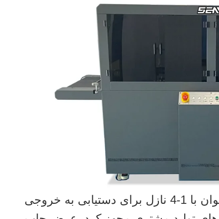
این چاپگر کارتن یکپارچه با دقت بالا را می توان با 1-4 نازل برای دستیابی به خروجی
 1200 DPI برای رفع نیازهای تولید مشتری مجهز کرد. عرض چاپ