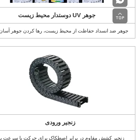
جوهر UV دوستدار محیط زیست
جوهر ضد انسداد حفاظت از محیط زیست، رها کردن جوهر آسان
زنجیر ورودی
زنجیر کشش مقاوم در برابر اصطکاک برای حرکت با سرعت بال