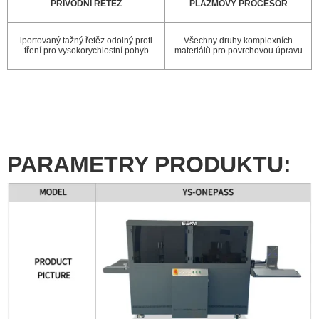
PŘÍVODNÍ ŘETĚZ
PLAZMOVÝ PROCESOR
lportovaný tažný řetěz odolný proti
Všechny druhy komplexních
tření pro vysokorychlostní pohyb
materiálů pro povrchovou úpravu
PARAMETRY PRODUKTU: