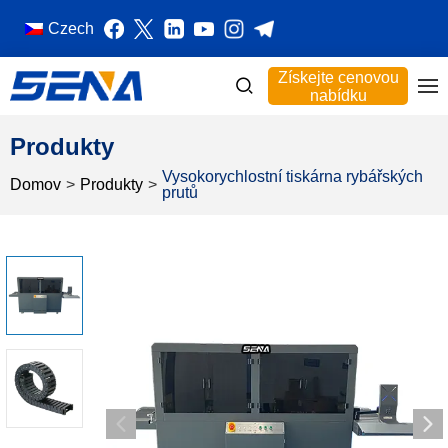
Czech
Získejte cenovou
nabídku
Produkty
Vysokorychlostní tiskárna rybářských
Domov
>
Produkty
>
prutů