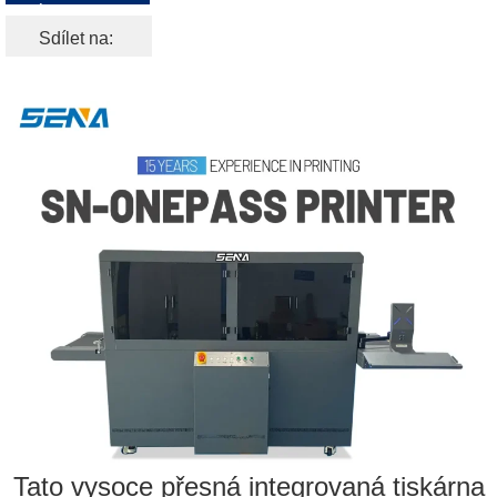
NABÍDKU ZDARMA
Sdílet na:
Tato vysoce přesná integrovaná tiskárna