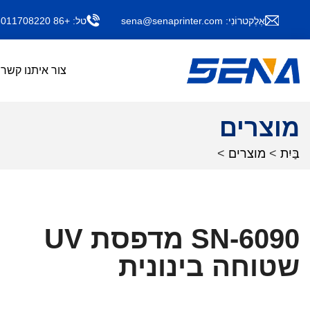
אֶלֶקטרוֹנִי:
sena@senaprinter.com
טל:
+86 13011708220
צור איתנו קשר
מוצרים
בַּיִת
>
מוצרים
>
SN-6090 מדפסת UV
שטוחה בינונית