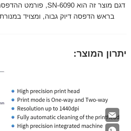
בראש הדפסה דיוק גבוה, ומצויד במנורת UV, כך שאפקט ייבוש הדיו טוב יות
יתרון המוצר: