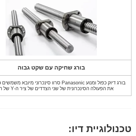
בורג שחיקה עם שקט גבוה
בורג דיוק כפול ומנוע Panasonic סרוו סינכרוני מיובא
את הפעולה הסינכרונית של שני הצדדים של ציר ה-Y של הבורג.
טכנולוגיית דיו: