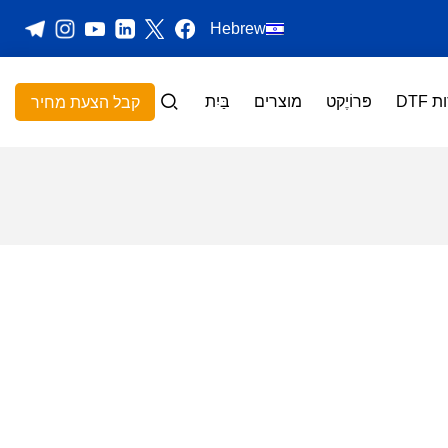
Hebrew
DTF
פּרוֹיֶקט
מוצרים
בַּיִת
קבל הצעת מחיר