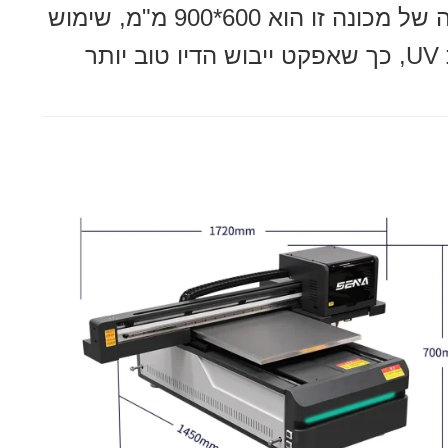
דגם מוצר זה הוא SN-6090, פורמט ההדפסה של מכונה זו הוא 600*900 מ"מ, שימוש
ר