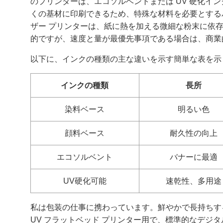
のプリンターは、エコソルベントまたは UV 硬化イ
くの基材に印刷できるため、特殊な材料を必要とする
ザー プリンターは、紙に熱を加える微細な粉末に依
的ですが、速度と量が最優先事項である場合は、商業
以下に、インクの種類の主な違いを示す簡単な表を示
インクの種類
長所
染料ベース
明るい色
顔料ベース
耐久性の向上
エコソルベント
バナーに最適
UV硬化可能
速乾性、多用途
私は包装の仕事に携わっています。鮮やかで長持ちす
UV フラットベッド プリンター用で、標準的なデジ