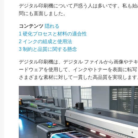
デジタル印刷機について戸惑う人は多いです。私も始
問にも直面しました。
コンテンツ
隠れる
1
硬化プロセスと材料の適合性
2
インクの組成と使用法
3
制約と品質に関する懸念
デジタル印刷機は、デジタル ファイルから画像やテ
ードウェアを使用して、インクやトナーを表面に転写
さまざまな素材に対して一貫した高品質を実現します