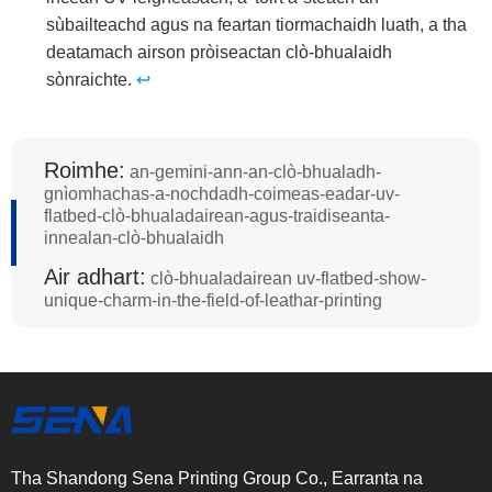
sùbailteachd agus na feartan tiormachaidh luath, a tha
deatamach airson pròiseactan clò-bhualaidh
sònraichte.
↩
Roimhe:
an-gemini-ann-an-clò-bhualadh-
gnìomhachas-a-nochdadh-coimeas-eadar-uv-
flatbed-clò-bhualadairean-agus-traidiseanta-
innealan-clò-bhualaidh
Air adhart:
clò-bhualadairean uv-flatbed-show-
unique-charm-in-the-field-of-leathar-printing
Tha Shandong Sena Printing Group Co., Earranta na