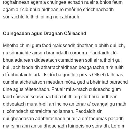
roghainnean agam a chuingealachadh nuair a bhios feum
agam air clò-bhualaidhean ro mhòr no crìochnachadh
sònraichte leithid foiling no cabhradh.
Cuingeadan agus Draghan Càileachd
Mhothaich mi gum faod maidseadh dhathan a bhith duilich,
gu sònraichte airson branndadh corporra. Faodaidh clò-
bhualadairean didseatach cumaidhean soilleir a thoirt gu
buil, ach faodaidh atharrachaidhean beaga tachairt rè ruith
clò-bhualaidh fada. Is dòcha gun toir preas Offset dath nas
cunbhalaiche airson meudan mòra, ged a bheir iad barrachd
ùine agus rèiteachadh. Fhuair mi a-mach cuideachd gum
faod cùisean seasmhachd a bhith aig clò-bhualaidhean
didseatach mura h-eil an inc no an tònar a’ ceangal gu math
ri còmhdach sònraichte no lannan. Faodaidh sin
duilgheadasan adhbhrachadh nuair a dh’ fheumas pacadh
mairsinn ann an suidheachadh luingeis no stòraidh. Lorg mi