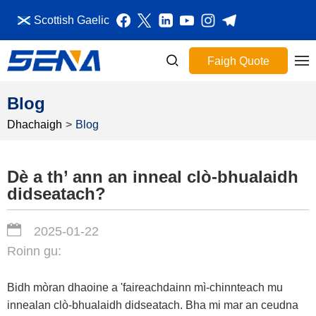
Scottish Gaelic
Faigh Quote
Blog
Dhachaigh
>
Blog
Dè a th’ ann an inneal clò-bhualaidh
didseatach?
2025-01-22
Roinn gu:
Bidh mòran dhaoine a 'faireachdainn mì-chinnteach mu
innealan clò-bhualaidh didseatach. Bha mi mar an ceudna