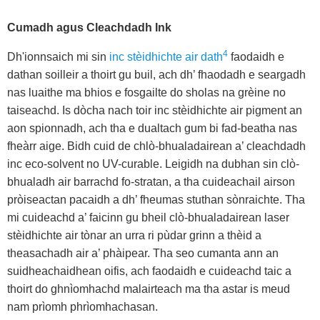
Cumadh agus Cleachdadh Ink
4
Dh'ionnsaich mi sin
inc stèidhichte air dath
faodaidh e
dathan soilleir a thoirt gu buil, ach dh’ fhaodadh e seargadh
nas luaithe ma bhios e fosgailte do sholas na grèine no
taiseachd. Is dòcha nach toir inc stèidhichte air pigment an
aon spionnadh, ach tha e dualtach gum bi fad-beatha nas
fheàrr aige. Bidh cuid de chlò-bhualadairean a’ cleachdadh
inc eco-solvent no UV-curable. Leigidh na dubhan sin clò-
bhualadh air barrachd fo-stratan, a tha cuideachail airson
pròiseactan pacaidh a dh’ fheumas stuthan sònraichte. Tha
mi cuideachd a’ faicinn gu bheil clò-bhualadairean laser
stèidhichte air tònar an urra ri pùdar grinn a thèid a
theasachadh air a’ phàipear. Tha seo cumanta ann an
suidheachaidhean oifis, ach faodaidh e cuideachd taic a
thoirt do ghnìomhachd malairteach ma tha astar is meud
nam prìomh phrìomhachasan.