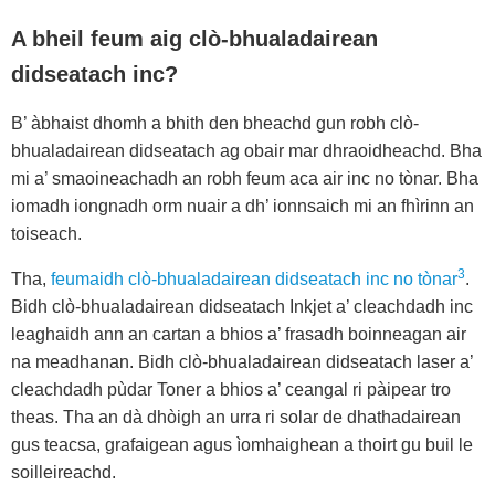
A bheil feum aig clò-bhualadairean
didseatach inc?
B’ àbhaist dhomh a bhith den bheachd gun robh clò-
bhualadairean didseatach ag obair mar dhraoidheachd. Bha
mi a’ smaoineachadh an robh feum aca air inc no tònar. Bha
iomadh iongnadh orm nuair a dh’ ionnsaich mi an fhìrinn an
toiseach.
3
Tha,
feumaidh clò-bhualadairean didseatach inc no tònar
.
Bidh clò-bhualadairean didseatach Inkjet a’ cleachdadh inc
leaghaidh ann an cartan a bhios a’ frasadh boinneagan air
na meadhanan. Bidh clò-bhualadairean didseatach laser a’
cleachdadh pùdar Toner a bhios a’ ceangal ri pàipear tro
theas. Tha an dà dhòigh an urra ri solar de dhathadairean
gus teacsa, grafaigean agus ìomhaighean a thoirt gu buil le
soilleireachd.