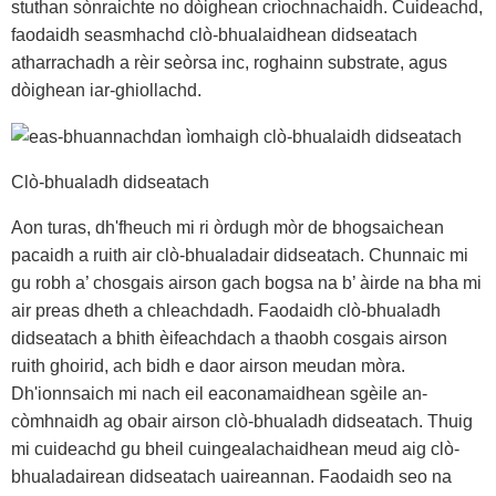
stuthan sònraichte no dòighean crìochnachaidh. Cuideachd,
faodaidh seasmhachd clò-bhualaidhean didseatach
atharrachadh a rèir seòrsa inc, roghainn substrate, agus
dòighean iar-ghiollachd.
Clò-bhualadh didseatach
Aon turas, dh'fheuch mi ri òrdugh mòr de bhogsaichean
pacaidh a ruith air clò-bhualadair didseatach. Chunnaic mi
gu robh a’ chosgais airson gach bogsa na b’ àirde na bha mi
air preas dheth a chleachdadh. Faodaidh clò-bhualadh
didseatach a bhith èifeachdach a thaobh cosgais airson
ruith ghoirid, ach bidh e daor airson meudan mòra.
Dh'ionnsaich mi nach eil eaconamaidhean sgèile an-
còmhnaidh ag obair airson clò-bhualadh didseatach. Thuig
mi cuideachd gu bheil cuingealachaidhean meud aig clò-
bhualadairean didseatach uaireannan. Faodaidh seo na