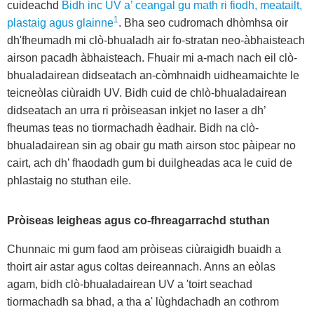
cuideachd
Bidh inc UV a’ ceangal gu math ri fiodh, meatailt,
1
plastaig agus glainne
. Bha seo cudromach dhòmhsa oir
dh'fheumadh mi clò-bhualadh air fo-stratan neo-àbhaisteach
airson pacadh àbhaisteach. Fhuair mi a-mach nach eil clò-
bhualadairean didseatach an-còmhnaidh uidheamaichte le
teicneòlas ciùraidh UV. Bidh cuid de chlò-bhualadairean
didseatach an urra ri pròiseasan inkjet no laser a dh’
fheumas teas no tiormachadh èadhair. Bidh na clò-
bhualadairean sin ag obair gu math airson stoc pàipear no
cairt, ach dh’ fhaodadh gum bi duilgheadas aca le cuid de
phlastaig no stuthan eile.
Pròiseas leigheas agus co-fhreagarrachd stuthan
Chunnaic mi gum faod am pròiseas ciùraigidh buaidh a
thoirt air astar agus coltas deireannach. Anns an eòlas
agam, bidh clò-bhualadairean UV a 'toirt seachad
tiormachadh sa bhad, a tha a' lùghdachadh an cothrom