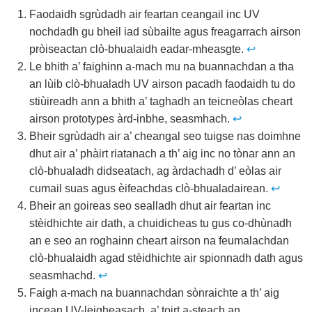
Faodaidh sgrùdadh air feartan ceangail inc UV
nochdadh gu bheil iad sùbailte agus freagarrach airson
pròiseactan clò-bhualaidh eadar-mheasgte.
↩
Le bhith a’ faighinn a-mach mu na buannachdan a tha
an lùib clò-bhualadh UV airson pacadh faodaidh tu do
stiùireadh ann a bhith a’ taghadh an teicneòlas cheart
airson prototypes àrd-inbhe, seasmhach.
↩
Bheir sgrùdadh air a’ cheangal seo tuigse nas doimhne
dhut air a’ phàirt riatanach a th’ aig inc no tònar ann an
clò-bhualadh didseatach, ag àrdachadh d’ eòlas air
cumail suas agus èifeachdas clò-bhualadairean.
↩
Bheir an goireas seo sealladh dhut air feartan inc
stèidhichte air dath, a chuidicheas tu gus co-dhùnadh
an e seo an roghainn cheart airson na feumalachdan
clò-bhualaidh agad stèidhichte air spionnadh dath agus
seasmhachd.
↩
Faigh a-mach na buannachdan sònraichte a th’ aig
incean UV-leigheasach, a’ toirt a-steach an