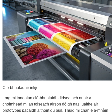
Clò-bhualadair inkjet
Lorg mi innealan clò-bhualaidh didseatach nuair a
choimhead mi an toiseach airson dòigh nas luaithe air
prototypes pacaidh a thoirt gu buil. Thuig mi chan e a-mhàin