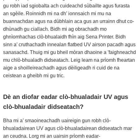
gu robh iad sgiobalta ach cuideachd sùbailte agus furasta
an sgèile. Roinnidh mi na dh’ ionnsaich mi mu na
buannachdan agus na dùbhlain aca gus an urrainn dhut co-
dhùnadh gu ciallach. Bidh mi ag obrachadh mo
ghnìomhachas clò-bhualaidh fhìn aig Sena Printer. Bidh
sinn a’ cruthachadh innealan flatbed UV airson pacadh agus
sanasachd. Thuig mi gu bheil mòran dhaoine a 'faighneachd
mu chlò-bhualadh didseatach. Leig leam na prìomh fheartan
aige a shoilleireachadh agus dèiligeadh ri cuid de na
ceistean a gheibh mi gu tric.
Dè an diofar eadar clò-bhualadair UV agus
clò-bhualadair didseatach?
Bha mi a’ smaoineachadh uaireigin gun robh clò-
bhualadairean UV agus clò-bhualadairean didseatach mar
an ceudna. Lorg mi an uairsin prìomh eadar-