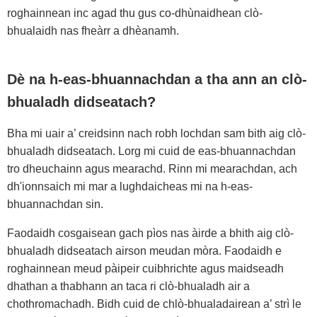
roghainnean inc agad thu gus co-dhùnaidhean clò-
bhualaidh nas fheàrr a dhèanamh.
Dè na h-eas-bhuannachdan a tha ann an clò-
bhualadh didseatach?
Bha mi uair a’ creidsinn nach robh lochdan sam bith aig clò-
bhualadh didseatach. Lorg mi cuid de eas-bhuannachdan
tro dheuchainn agus mearachd. Rinn mi mearachdan, ach
dh'ionnsaich mi mar a lughdaicheas mi na h-eas-
bhuannachdan sin.
Faodaidh cosgaisean gach pìos nas àirde a bhith aig clò-
bhualadh didseatach airson meudan mòra. Faodaidh e
roghainnean meud pàipeir cuibhrichte agus maidseadh
dhathan a thabhann an taca ri clò-bhualadh air a
chothromachadh. Bidh cuid de chlò-bhualadairean a’ strì le