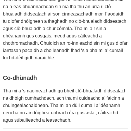
na h-eas-bhuannachdan sin ma tha thu an urra ri clò-
bhualadh didseatach airson cinneasachadh mòr. Faodaidh
tu diofar dhòighean a thaghadh no clò-bhualadh didseatach
agus clò-bhualadh a chur còmhla. Tha mi air sin a
dhèanamh gus cosgais, meud agus càileachd a
chothromachadh. Chuidich an ro-innleachd sin mi gus diofar
iarrtasan pacaidh a choileanadh fhad ‘s a bha mi a’ cumail
luchd-dèiligidh riaraichte.
Co-dhùnadh
Tha mi a 'smaoineachadh gu bheil clò-bhualadh didseatach
na dhòigh cumhachdach, ach tha mi cuideachd a' faicinn a
chuingealachaidhean. Tha mi an dùil cumail a’ dèanamh
deuchainn air dòighean-obrach ùra gus astar, càileachd
agus sùbailteachd a leasachadh.