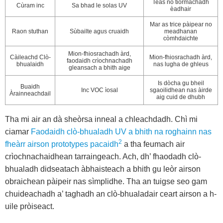
Teas no tiormachadh
Cùram inc
Sa bhad le solas UV
èadhair
Mar as trice pàipear no
Raon stuthan
Sùbailte agus cruaidh
meadhanan
còmhdaichte
Mion-fhiosrachadh àrd,
Càileachd Clò-
Mion-fhiosrachadh àrd,
faodaidh crìochnachadh
bhualaidh
nas lugha de ghleus
gleansach a bhith aige
Is dòcha gu bheil
Buaidh
Inc VOC ìosal
sgaoilidhean nas àirde
Àrainneachdail
aig cuid de dhubh
Tha mi air an dà sheòrsa inneal a chleachdadh. Chì mi
ciamar
Faodaidh clò-bhualadh UV a bhith na roghainn nas
2
fheàrr airson prototypes pacaidh
a tha feumach air
crìochnachaidhean tarraingeach. Ach, dh’ fhaodadh clò-
bhualadh didseatach àbhaisteach a bhith gu leòr airson
obraichean pàipeir nas sìmplidhe. Tha an tuigse seo gam
chuideachadh a’ taghadh an clò-bhualadair ceart airson a h-
uile pròiseact.