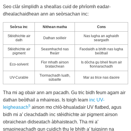
Seo clàr sìmplidh a sheallas cuid de phrìomh eadar-
dhealachaidhean ann an seòrsachan inc:
Seòrsa inc
Nithean matha
Cons
Stèidhichte air
Nas lugha an aghaidh
Dathan soilleir
dath
seargadh
Stèidhichte air
Seasmhachd nas
Faodaidh a bhith nas lugha
pigment
fheàrr
beòthail
Fìor mhath airson
Is dòcha gu bheil feum air
Eco-solvent
brataichean
fionnarachadh
Tiormachadh luath,
UV-Curable
Mar as trice nas daoire
sùbailte
Tha mi ag obair ann am pacadh. Gu tric bidh feum agam air
dathan beòthail a mhaireas. Is toigh leam
inc UV-
5
leigheasach
airson mo chlò-bhualadair UV flatbed, agus
bidh mi a’ cleachdadh inc stèidhichte air pigment airson
obraichean didseatach àbhaisteach. Tha mi a’
smaoineachadh gun cuidich thu le bhith a’ tuigsinn na