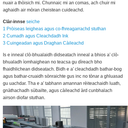
nuair a thòisich mi. Chunnaic mi an comas, ach chuir mi
aghaidh air mòran cheistean cuideachd.
Clàr-innse
seiche
1
Pròiseas leigheas agus co-fhreagarrachd stuthan
2
Cumadh agus Cleachdadh Ink
3
Cuingeadan agus Draghan Càileachd
Is e inneal clò-bhualaidh didseatach inneal a bhios a’ clò-
bhualadh ìomhaighean no teacsa gu dìreach bho
fhaidhlichean didseatach. Bidh e a’ cleachdadh bathar-bog
agus bathar-cruaidh sònraichte gus inc no tònar a ghluasad
gu uachdar. Tha e a’ tabhann amannan rèiteachaidh luath,
gnàthachadh sùbailte, agus càileachd àrd cunbhalach
airson diofar stuthan.