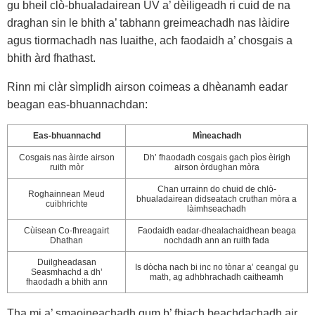
gu bheil clò-bhualadairean UV a’ dèiligeadh ri cuid de na
draghan sin le bhith a’ tabhann greimeachadh nas làidire
agus tiormachadh nas luaithe, ach faodaidh a’ chosgais a
bhith àrd fhathast.
Rinn mi clàr sìmplidh airson coimeas a dhèanamh eadar
beagan eas-bhuannachdan:
Eas-bhuannachd
Mìneachadh
Cosgais nas àirde airson
Dh’ fhaodadh cosgais gach pìos èirigh
ruith mòr
airson òrdughan mòra
Chan urrainn do chuid de chlò-
Roghainnean Meud
bhualadairean didseatach cruthan mòra a
cuibhrichte
làimhseachadh
Cùisean Co-fhreagairt
Faodaidh eadar-dhealachaidhean beaga
Dhathan
nochdadh ann an ruith fada
Duilgheadasan
Is dòcha nach bi inc no tònar a’ ceangal gu
Seasmhachd a dh’
math, ag adhbhrachadh caitheamh
fhaodadh a bhith ann
Tha mi a’ smaoineachadh gum b’ fhiach beachdachadh air