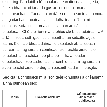
smearing. Faodaidh clò-bhualadairean didseatach, ge-tà,
ùine a bharrachd iarraidh gus an inc no an tònar a
shuidheachadh. Faodaidh an dàil seo ruithean toraidh mòra
a lughdachadh nuair a tha cinn-latha teann. Rinn mi
coimeas eadar co-chòrdalachd stuthan an dà chlò-
bhualadair. Chòrd e rium mar a bhios clò-bhualadairean UV
a’ làimhseachadh gach cuid meadhanan sùbailte agus
teann. Bidh clò-bhualadairean didseatach àbhaisteach
uaireannan ag iarraidh còmhdach sònraichte airson clò-
bhualadh air uachdar neo-phàipeir. Tha an eadar-
dhealachadh seo cudromach dhomh oir tha mi ag iarraidh
sùbailteachd airson òrdughan pacaidh eadar-mheasgte.
Seo clàr a chruthaich mi airson geàrr-chunntas a dhèanamh
air na puingean seo:
Clò-bhualadair
Taobh
Clò-bhualadair UV
didseatach
traidiseanta