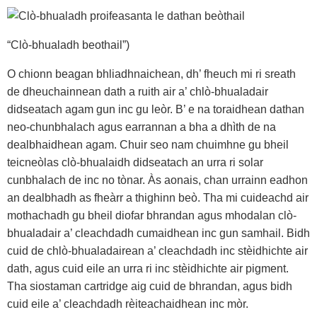
“Clò-bhualadh beothail”)
O chionn beagan bhliadhnaichean, dh’ fheuch mi ri sreath
de dheuchainnean dath a ruith air a’ chlò-bhualadair
didseatach agam gun inc gu leòr. B’ e na toraidhean dathan
neo-chunbhalach agus earrannan a bha a dhìth de na
dealbhaidhean agam. Chuir seo nam chuimhne gu bheil
teicneòlas clò-bhualaidh didseatach an urra ri solar
cunbhalach de inc no tònar. Às aonais, chan urrainn eadhon
an dealbhadh as fheàrr a thighinn beò. Tha mi cuideachd air
mothachadh gu bheil diofar bhrandan agus mhodalan clò-
bhualadair a’ cleachdadh cumaidhean inc gun samhail. Bidh
cuid de chlò-bhualadairean a’ cleachdadh inc stèidhichte air
dath, agus cuid eile an urra ri inc stèidhichte air pigment.
Tha siostaman cartridge aig cuid de bhrandan, agus bidh
cuid eile a’ cleachdadh rèiteachaidhean inc mòr.