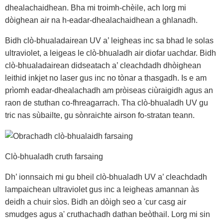
dhealachaidhean. Bha mi troimh-chèile, ach lorg mi
dòighean air na h-eadar-dhealachaidhean a ghlanadh.
Bidh clò-bhualadairean UV a’ leigheas inc sa bhad le solas
ultraviolet, a leigeas le clò-bhualadh air diofar uachdar. Bidh
clò-bhualadairean didseatach a’ cleachdadh dhòighean
leithid inkjet no laser gus inc no tònar a thasgadh. Is e am
prìomh eadar-dhealachadh am pròiseas ciùraigidh agus an
raon de stuthan co-fhreagarrach. Tha clò-bhualadh UV gu
tric nas sùbailte, gu sònraichte airson fo-stratan teann.
Clò-bhualadh cruth farsaing
Dh’ ionnsaich mi gu bheil clò-bhualadh UV a’ cleachdadh
lampaichean ultraviolet gus inc a leigheas amannan às
deidh a chuir sìos. Bidh an dòigh seo a 'cur casg air
smudges agus a' cruthachadh dathan beòthail. Lorg mi sin