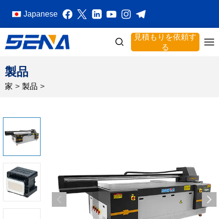
Japanese
見積もりを依頼す
る
製品
家
>
製品
>