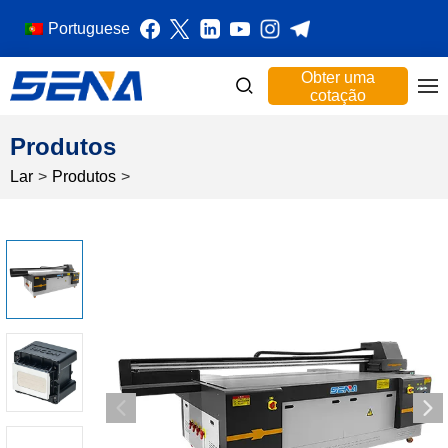
Portuguese
Obter uma
cotação
Produtos
Lar
>
Produtos
>