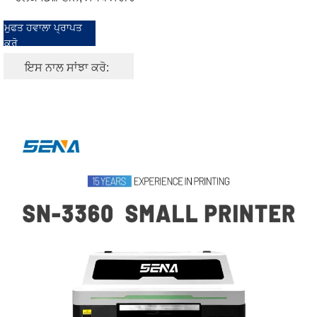
ਮੁਫਤ ਹਵਾਲਾ ਪ੍ਰਾਪਤ
ਕਰੋ
ਇਸ ਨਾਲ ਸਾਂਝਾ ਕਰੋ: