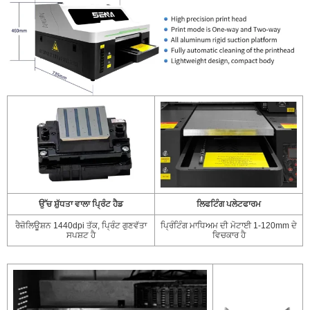
ਉੱਚ ਸ਼ੁੱਧਤਾ ਵਾਲਾ ਪ੍ਰਿੰਟ ਹੈਡ
ਲਿਫਟਿੰਗ ਪਲੇਟਫਾਰਮ
ਰੈਜ਼ੋਲਿਊਸ਼ਨ 1440dpi ਤੱਕ, ਪ੍ਰਿੰਟ ਗੁਣਵੱਤਾ
ਪ੍ਰਿੰਟਿੰਗ ਮਾਧਿਅਮ ਦੀ ਮੋਟਾਈ 1-120mm ਦੇ
ਸਪਸ਼ਟ ਹੈ
ਵਿਚਕਾਰ ਹੈ