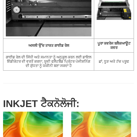
ਪੂਰਾ ਕਵਰੇਜ ਬਲੈਕਆਊਟ
ਅਸਲੀ ਉੱਚ ਤਾਕਤ ਗਾਈਡ ਰੇਲ
ਕਵਰ
ਗਾਈਡ ਰੇਲ ਦੀ ਸਿੱਧੀ ਅਤੇ ਸਮਾਨਤਾ ਨੂੰ ਅਨੁਕੂਲ ਕਰਨ ਲਈ ਡਾਇਲ
ਇੰਡੀਕੇਟਰ ਦੀ ਵਰਤੋਂ ਕਰਨਾ, ਯੂਵੀ ਫਲੈਟਬੈੱਡ ਪ੍ਰਿੰਟਰ ਪੋਜੀਸ਼ਨਿੰਗ
ਛਾਂ, ਧੂੜ ਅਤੇ ਟੱਚ ਪਰੂਫ
ਦੀ ਸ਼ੁੱਧਤਾ ਨੂੰ ਯਕੀਨੀ ਬਣਾ ਸਕਦਾ ਹੈ
INKJET ਟੈਕਨੋਲੋਜੀ: