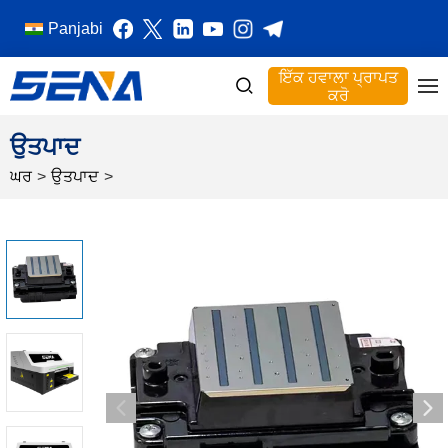
Panjabi
ਇੱਕ ਹਵਾਲਾ ਪ੍ਰਾਪਤ
ਕਰੋ
ਉਤਪਾਦ
ਘਰ
>
ਉਤਪਾਦ
>