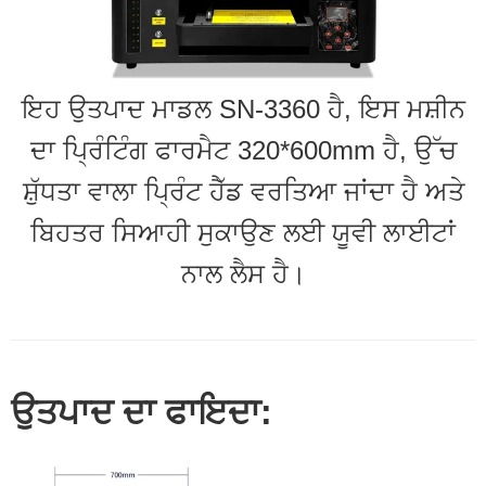
ਇਹ ਉਤਪਾਦ ਮਾਡਲ SN-3360 ਹੈ, ਇਸ ਮਸ਼ੀਨ
ਦਾ ਪ੍ਰਿੰਟਿੰਗ ਫਾਰਮੈਟ 320*600mm ਹੈ, ਉੱਚ
ਸ਼ੁੱਧਤਾ ਵਾਲਾ ਪ੍ਰਿੰਟ ਹੈੱਡ ਵਰਤਿਆ ਜਾਂਦਾ ਹੈ ਅਤੇ
ਬਿਹਤਰ ਸਿਆਹੀ ਸੁਕਾਉਣ ਲਈ ਯੂਵੀ ਲਾਈਟਾਂ
ਨਾਲ ਲੈਸ ਹੈ।
ਉਤਪਾਦ ਦਾ ਫਾਇਦਾ: