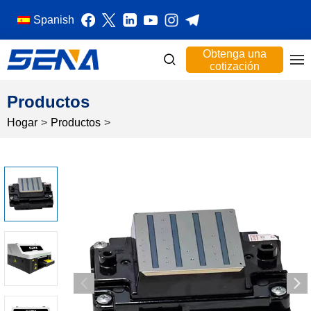
Spanish
Obtenga una
cotización
Productos
Hogar
>
Productos
>