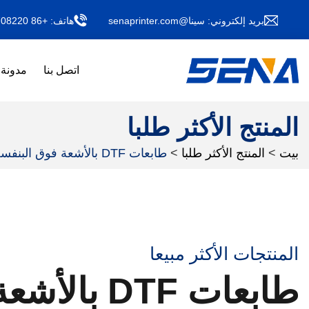
بريد إلكتروني:
سينا@senaprinter.com
هاتف:
+86 13011708220
اتصل بنا
مدونة
المنتج الأكثر طلبا
بيت
>
المنتج الأكثر طلبا
>
طابعات DTF بالأشعة فوق البنفسجية
المنتجات الأكثر مبيعا
طابعات DTF بالأشعة فوق البنفسجية