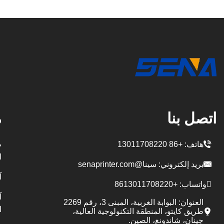
اتصل بنا
م
هاتف:
+86 13011708220
ط
ا
بريد إلكتروني:
سينا@senaprinter.com
آ
واتساب:
+8613011708220
آ
العنوان: البوابة الغربية، المبنى 3، رقم 2269
ا
طريق كايتو، المنطقة التكنولوجية العالية،
جينان، شاندونغ، الصين.