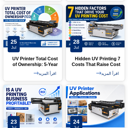
25
28
Jul
Jul
UV Printer Total Cost
7 Hidden UV Printing
of Ownership: 5-Year
Costs That Raise Cost
Cost Guide
per m²
اقرأ المزيد
اقرأ المزيد
23
24
Jul
Jul