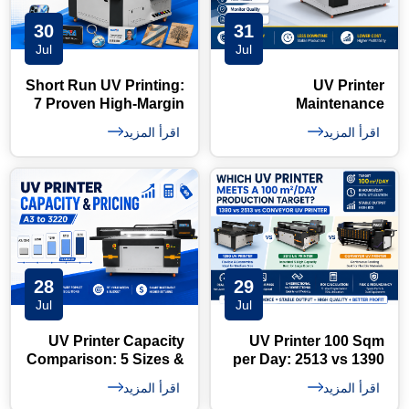
30
31
Jul
Jul
Short Run UV Printing:
UV Printer
7 Proven High-Margin
Maintenance
Pricing Models
Checklist: Daily,
اقرأ المزيد
اقرأ المزيد
Weekly & Monthly
28
29
Jul
Jul
UV Printer Capacity
UV Printer 100 Sqm
Comparison: 5 Sizes &
per Day: 2513 vs 1390
Pricing Guide
Guide
اقرأ المزيد
اقرأ المزيد