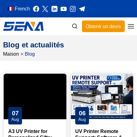
French
Obtenir un devis
Blog et actualités
Maison
>
Blog
07
06
Aug
Aug
A3 UV Printer for
UV Printer Remote