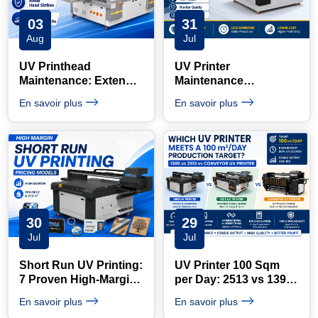
03
31
Aug
Jul
UV Printhead
UV Printer
Maintenance: Extend
Maintenance
Ricoh & Epson Head
Checklist: Daily,
En savoir plus
En savoir plus
Life
Weekly & Monthly
30
29
Jul
Jul
Short Run UV Printing:
UV Printer 100 Sqm
7 Proven High-Margin
per Day: 2513 vs 1390
Pricing Models
Guide
En savoir plus
En savoir plus