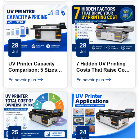
28
28
Jul
Jul
UV Printer Capacity
7 Hidden UV Printing
Comparison: 5 Sizes &
Costs That Raise Cost
Pricing Guide
per m²
En savoir plus
En savoir plus
25
24
Jul
Jul