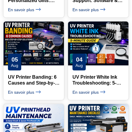
Personalized Gifts:
Support: Software &
Business Case Study
Diagnostic Checklist
En savoir plus
En savoir plus
05
04
Aug
Aug
UV Printer Banding: 6
UV Printer White Ink
Causes and Step-by-
Troubleshooting: 5-
Step Fixes
Minute Guide
En savoir plus
En savoir plus