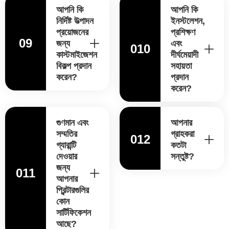
আপনি কি
আপনি কি
নির্দিষ্ট উত্পাদন
ইনস্টলেশন,
প্রয়োজনের
প্রশিক্ষণ
09
জন্য
এবং
010
কাস্টমাইজেশন
দীর্ঘমেয়াদী
বিকল্প প্রদান
সহায়তা
করেন?
প্রদান
করেন?
গুণমান এবং
আপনার
সম্মতির
গ্রাহকরা
012
গ্যারান্টি
কতটা
দেওয়ার
সন্তুষ্ট?
জন্য
011
আপনার
প্রিন্টারগুলির
কোন
সার্টিফিকেশন
আছে?