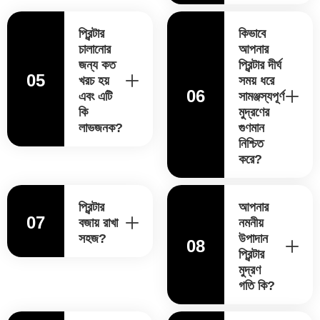
প্রিন্টার
কিভাবে
চালানোর
আপনার
জন্য কত
প্রিন্টার দীর্ঘ
05
খরচ হয়
সময় ধরে
06
এবং এটি
সামঞ্জস্যপূর্ণ
কি
মুদ্রণের
লাভজনক?
গুণমান
নিশ্চিত
করে?
প্রিন্টার
আপনার
07
বজায় রাখা
নমনীয়
সহজ?
উপাদান
08
প্রিন্টার
মুদ্রণ
গতি কি?