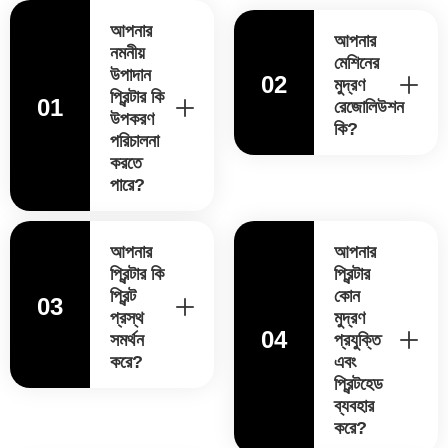
আপনার
আপনার
নমনীয়
মেশিনের
উপাদান
02
মুদ্রণ
প্রিন্টার কি
01
রেজোলিউশন
উপকরণ
কি?
পরিচালনা
করতে
পারে?
আপনার
আপনার
প্রিন্টার কি
প্রিন্টার
প্রিন্ট
কোন
03
প্রস্থ
মুদ্রণ
04
সমর্থন
প্রযুক্তি
করে?
এবং
প্রিন্টহেড
ব্যবহার
করে?