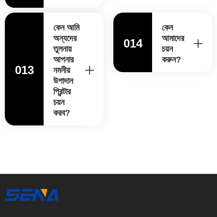
কেন আমি
কেন
অন্যদের
আমাদের
014
তুলনায়
চয়ন
আপনার
করুন?
013
নমনীয়
উপাদান
প্রিন্টার
চয়ন
করব?