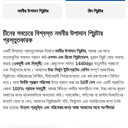
নমনীয় উপাদান প্রিন্টার
রিল প্রিন্টার
চীনের সবচেয়ে বিশ্বস্ত নমনীয় উপাদান প্রিন্টার
প্রস্তুতকারক
একটি বিশ্বস্ত প্রস্তুতকারক হিসাবে
নমনীয় উপাদান প্রিন্টার
, আমরা এর সাথে
অত্যাধুনিক সমাধান প্রদান করি
এপসন এবং রিকো প্রিন্টহেডস
, ডুয়াল প্রিন্ট মোড অফার
করছে (
একমুখী এবং দ্বিমুখী
) এবং রেজুলেশন পর্যন্ত
1440dpi
অতুলনীয় স্বচ্ছতা
এবং নির্ভুলতার জন্য। আমাদের
উচ্চ নির্ভুল ইন্টিগ্রেটেড মেশিন
সম্পূর্ণ স্বয়ংক্রিয়
প্রিন্টহেড পরিষ্কারের বৈশিষ্ট্য, দীর্ঘমেয়াদী নির্ভরযোগ্যতা এবং কম রক্ষণাবেক্ষণ নিশ্চিত
করে। সঙ্গে
টার্নকি প্রকল্প পরিষেবা
উপর প্রদান করা হয়
50টি দেশ
এবং একটি প্রমাণিত
রেকর্ড
100% গ্রাহক সন্তুষ্টি
, আমরা বিভিন্ন নমনীয় সামগ্রীতে দক্ষ, উচ্চ-মানের মুদ্রণ
অর্জনের জন্য ব্যবসাগুলিকে ক্ষমতায়ন করি। প্যাকেজিং, সাইনেজ বা কাস্টম ডিজাইনের
জন্যই হোক না কেন, আমাদের প্রিন্টারগুলি গতি, নির্ভুলতা এবং স্থায়িত্বের জন্য তৈরি
করা হয়েছে৷
উন্নত প্রযুক্তি এবং পরিষেবার জন্য আজ আমাদের সাথে অংশীদার!