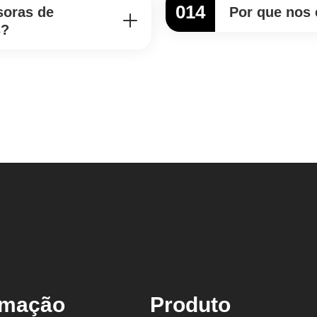
014
soras de
Por que nos 
s?
rmação
Produto