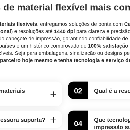
de material flexível mais con
riais flexíveis
, entregamos soluções de ponta com
Ca
ional
) e resoluções até
1440 dpi
para clareza e precisã
o cabeçote de impressão, garantindo confiabilidade d
países
e um histórico comprovado de
100% satisfação 
lexíveis. Seja para embalagens, sinalização ou designs 
parceiro hoje mesmo e tenha tecnologia e serviço d
02
materiais
Qual é a res
ressora suporta?
Que tecnolog
04
impressão s