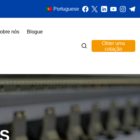
Portuguese
obre nós
Blogue
Obter uma
cotação
S