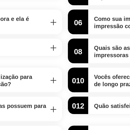
ora e ela é
Como sua im
06
impressão co
Quais são as
08
impressoras 
ização para
Vocês oferec
010
ção?
de longo pra
012
ras possuem para
Quão satisfe