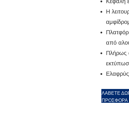
Κεφαλή 
Η λειτου
αμφίδρο
Πλατφόρ
από αλου
Πλήρως 
εκτύπωσ
Ελαφρύς
ΛΆΒΕΤΕ ΔΩ
ΠΡΟΣΦΟΡΆ