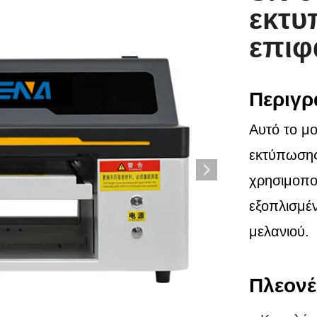
εκτυ
επιφ
Περιγρ
Αυτό το μο
εκτύπωσης
χρησιμοπο
εξοπλισμέ
μελανιού.
Πλεονέ