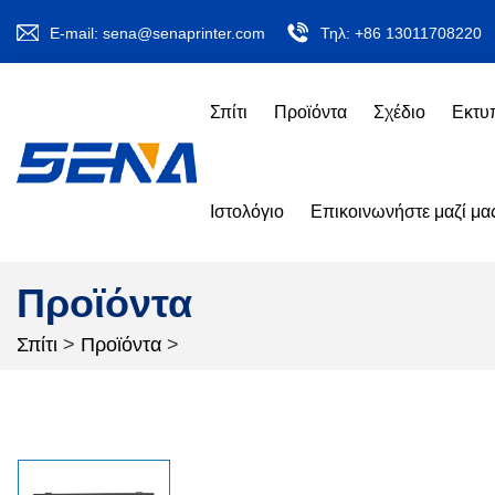
E-mail:
sena@senaprinter.com
Τηλ:
+86 13011708220
Σπίτι
Προϊόντα
Σχέδιο
Εκτυ
Ιστολόγιο
Επικοινωνήστε μαζί μα
Προϊόντα
Σπίτι
>
Προϊόντα
>