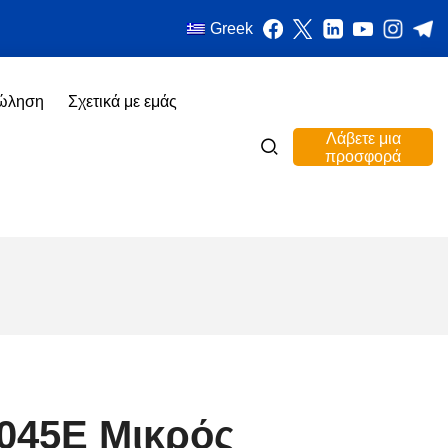
Greek
πώληση
Σχετικά με εμάς
Λάβετε μια
προσφορά
045E Μικρός