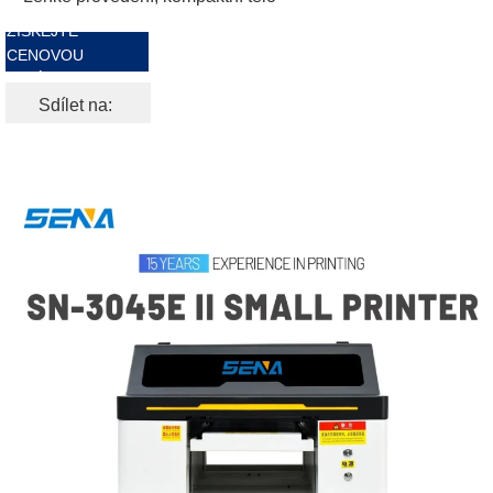
ZÍSKEJTE
CENOVOU
NABÍDKU ZDARMA
Sdílet na: