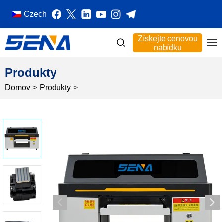
Czech
Získejte cenovou
nabídku
Produkty
Domov
>
Produkty
>