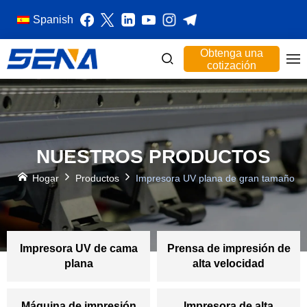
Spanish
Obtenga una
cotización
NUESTROS PRODUCTOS
Hogar
Productos
Impresora UV plana de gran tamaño
Impresora UV de cama
Prensa de impresión de
plana
alta velocidad
Máquina de impresión
Impresora de alta