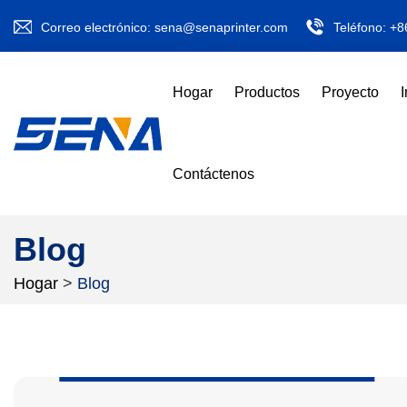
Correo electrónico:
sena@senaprinter.com
Teléfono:
+8
Hogar
Productos
Proyecto
Contáctenos
Blog
Hogar
>
Blog