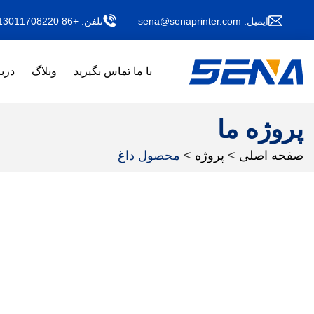
ایمیل:
sena@senaprinter.com
تلفن:
+86 13011708220
با ما تماس بگیرید
وبلاگ
دربا
پروژه ما
صفحه اصلی
>
پروژه
>
محصول داغ