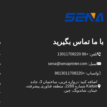
با ما تماس بگیرید
م
تلفن:
+86 13011708220
چ
ایمیل:
sena@senaprinter.com
د
واتساپ:
+8613011708220
د
اضافه کنید: دروازه غربی، ساختمان 3، جاده
پ
Kaituo شماره 2269، منطقه فناوری پیشرفته،
جینان، شاندونگ، چین.
چ
چ